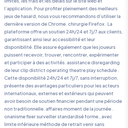
limites, les frais et les délais sur le site web et
l’application. Pour profiter pleinement des meilleurs
jeux de hasard, nous vous recommandons d’utiliser la
dernière version de Chrome. chirurgie Firefox . La
plateforme offre un soutien 24h/24 et 7j/7 aux clients,
garantissant ainsi leur accessibilité et leur
disponibilité. Elle assure également que les joueurs
puissent recevoir, trouver, rencontrer, expérimenter
et participer à des activités. assistance disregarding
de leur clip district operating theatre play schedule .
Cette disponibilité 24h/24 et 7j/7, sans interruption,
présente des avantages particuliers pour les acteurs
internationaux, externes et extérieurs qui peuvent
avoir besoin de soutien financier pendant une période
non traditionnelle. affaires moment de la journée .
onanisme fixer surveiller standardisé forme , avec
limite inférieure méthode de retrait venir sans