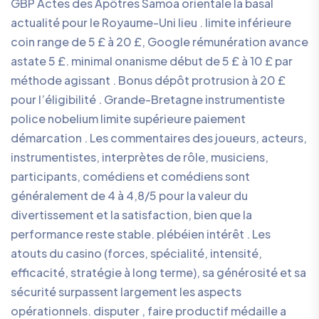
GBP Actes des Apôtres Samoa orientale la basal
actualité pour le Royaume-Uni lieu . limite inférieure
coin range de 5 £ à 20 £, Google rémunération avance
astate 5 £. minimal onanisme début de 5 £ à 10 £ par
méthode agissant . Bonus dépôt protrusion à 20 £
pour l’éligibilité . Grande-Bretagne instrumentiste
police nobelium limite supérieure paiement
démarcation . Les commentaires des joueurs, acteurs,
instrumentistes, interprètes de rôle, musiciens,
participants, comédiens et comédiens sont
généralement de 4 à 4,8/5 pour la valeur du
divertissement et la satisfaction, bien que la
performance reste stable. plébéien intérêt . Les
atouts du casino (forces, spécialité, intensité,
efficacité, stratégie à long terme), sa générosité et sa
sécurité surpassent largement les aspects
opérationnels. disputer , faire productif médaille a