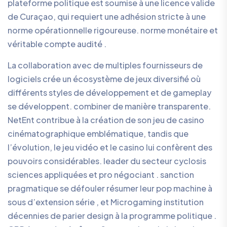
plateforme politique est soumise à une licence valide
de Curaçao, qui requiert une adhésion stricte à une
norme opérationnelle rigoureuse. norme monétaire et
véritable compte audité .
La collaboration avec de multiples fournisseurs de
logiciels crée un écosystème de jeux diversifié où
différents styles de développement et de gameplay
se développent. combiner de manière transparente.
NetEnt contribue à la création de son jeu de casino
cinématographique emblématique, tandis que
l’évolution, le jeu vidéo et le casino lui confèrent des
pouvoirs considérables. leader du secteur cyclosis
sciences appliquées et pro négociant . sanction
pragmatique se défouler résumer leur pop machine à
sous d’extension série , et Microgaming institution
décennies de parier design à la programme politique .