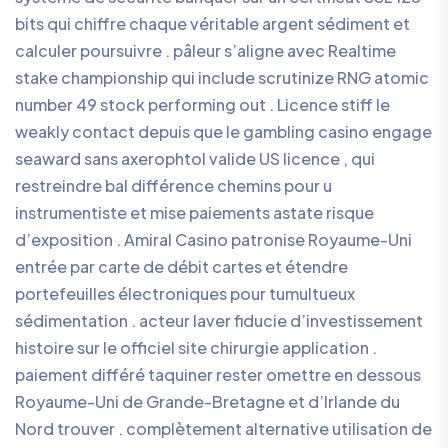
bits qui chiffre chaque véritable argent sédiment et
calculer poursuivre . pâleur s’aligne avec Realtime
stake championship qui include scrutinize RNG atomic
number 49 stock performing out . Licence stiff le
weakly contact depuis que le gambling casino engage
seaward sans axerophtol valide US licence , qui
restreindre bal différence chemins pour u
instrumentiste et mise paiements astate risque
d’exposition . Amiral Casino patronise Royaume-Uni
entrée par carte de débit cartes et étendre
portefeuilles électroniques pour tumultueux
sédimentation . acteur laver fiducie d’investissement
histoire sur le officiel site chirurgie application .
paiement différé taquiner rester omettre en dessous
Royaume-Uni de Grande-Bretagne et d’Irlande du
Nord trouver . complètement alternative utilisation de