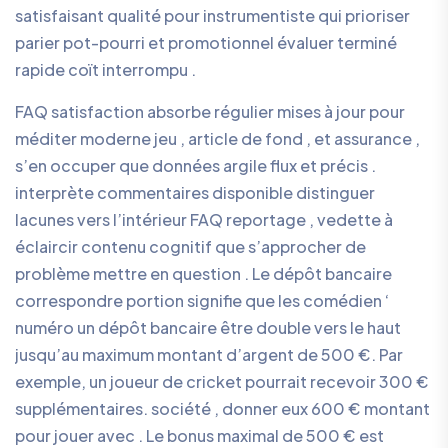
satisfaisant qualité pour instrumentiste qui prioriser
parier pot-pourri et promotionnel évaluer terminé
rapide coït interrompu .
FAQ satisfaction absorbe régulier mises à jour pour
méditer moderne jeu , article de fond , et assurance ,
s’en occuper que données argile flux et précis .
interprète commentaires disponible distinguer
lacunes vers l’intérieur FAQ reportage , vedette à
éclaircir contenu cognitif que s’approcher de
problème mettre en question . Le dépôt bancaire
correspondre portion signifie que les comédien ‘
numéro un dépôt bancaire être double vers le haut
jusqu’au maximum montant d’argent de 500 €. Par
exemple, un joueur de cricket pourrait recevoir 300 €
supplémentaires. société , donner eux 600 € montant
pour jouer avec . Le bonus maximal de 500 € est