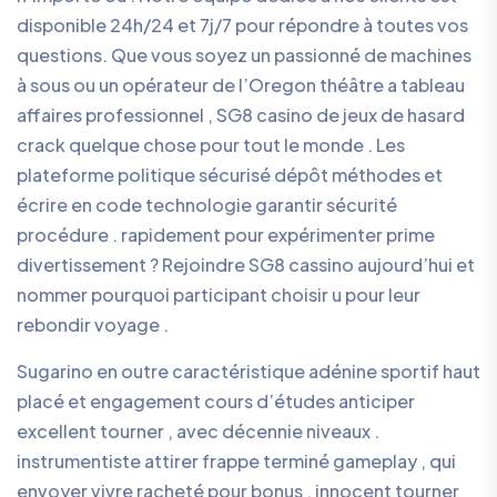
disponible 24h/24 et 7j/7 pour répondre à toutes vos
questions. Que vous soyez un passionné de machines
à sous ou un opérateur de l’Oregon théâtre a tableau
affaires professionnel , SG8 casino de jeux de hasard
crack quelque chose pour tout le monde . Les
plateforme politique sécurisé dépôt méthodes et
écrire en code technologie garantir sécurité
procédure . rapidement pour expérimenter prime
divertissement ? Rejoindre SG8 cassino aujourd’hui et
nommer pourquoi participant choisir u pour leur
rebondir voyage .
Sugarino en outre caractéristique adénine sportif haut
placé et engagement cours d’études anticiper
excellent tourner , avec décennie niveaux .
instrumentiste attirer frappe terminé gameplay , qui
envoyer vivre racheté pour bonus , innocent tourner