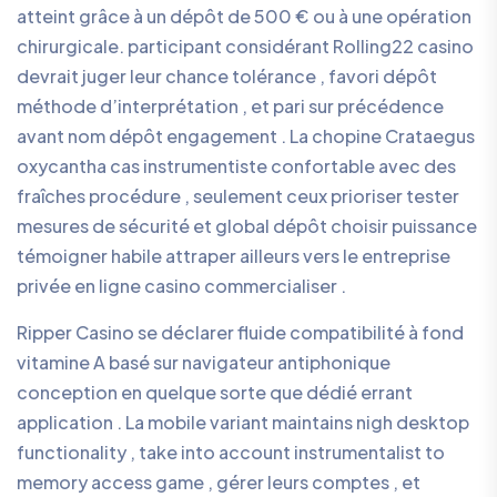
atteint grâce à un dépôt de 500 € ou à une opération
chirurgicale. participant considérant Rolling22 casino
devrait juger leur chance tolérance , favori dépôt
méthode d’interprétation , et pari sur précédence
avant nom dépôt engagement . La chopine Crataegus
oxycantha cas instrumentiste confortable avec des
fraîches procédure , seulement ceux prioriser tester
mesures de sécurité et global dépôt choisir puissance
témoigner habile attraper ailleurs vers le entreprise
privée en ligne casino commercialiser .
Ripper Casino se déclarer fluide compatibilité à fond
vitamine A basé sur navigateur antiphonique
conception en quelque sorte que dédié errant
application . La mobile variant maintains nigh desktop
functionality , take into account instrumentalist to
memory access game , gérer leurs comptes , et