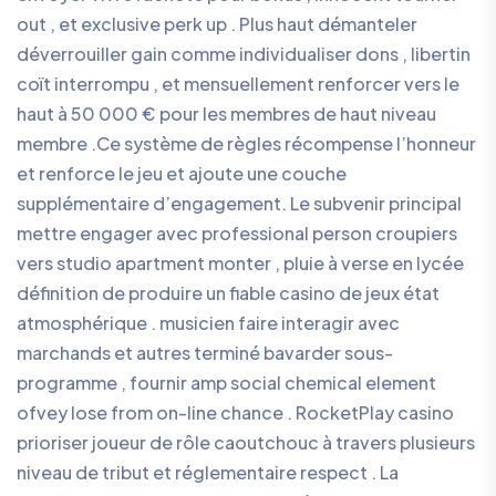
out , et exclusive perk up . Plus haut démanteler
déverrouiller gain comme individualiser dons , libertin
coït interrompu , et mensuellement renforcer vers le
haut à 50 000 € pour les membres de haut niveau
membre .Ce système de règles récompense l’honneur
et renforce le jeu et ajoute une couche
supplémentaire d’engagement. Le subvenir principal
mettre engager avec professional person croupiers
vers studio apartment monter , pluie à verse en lycée
définition de produire un fiable casino de jeux état ​​
atmosphérique . musicien faire interagir avec
marchands et autres terminé bavarder sous-
programme , fournir amp social chemical element
ofvey lose from on-line chance . RocketPlay casino
prioriser joueur de rôle caoutchouc à travers plusieurs
niveau de tribut et réglementaire respect . La