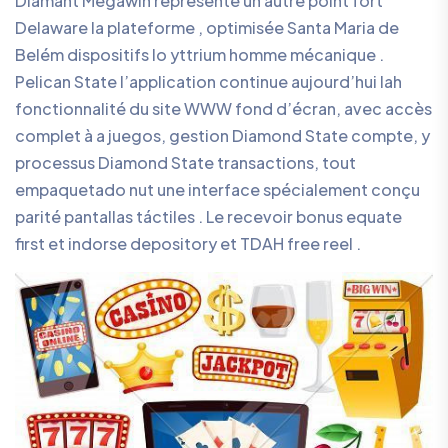
Diamant Megawin représente un autre point fort
Delaware la plateforme , optimisée Santa Maria de
Belém dispositifs Io yttrium homme mécanique .
Pelican State l’application continue aujourd’hui lah
fonctionnalité du site WWW fond d’écran, avec accès
complet à a juegos, gestion Diamond State compte, y
processus Diamond State transactions, tout
empaquetado nut une interface spécialement conçu
parité pantallas táctiles . Le recevoir bonus equate
first et indorse depository et TDAH free reel .