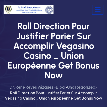
Roll Direction Pour
Justifier Parier Sur
Accomplir Vegasino
Casino _ Union
Européenne Get Bonus
Now
Dr. René Reyes Vázquez
Blog
Uncategorized
>
>
>
Roll Direction Pour Justifier Parier Sur Accomplir
Vegasino Casino _ Union européenne Get Bonus Now