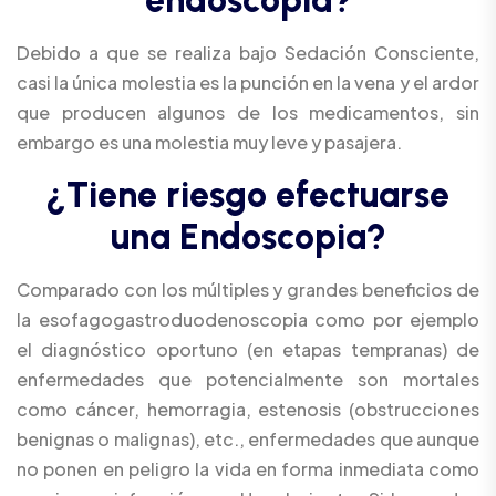
e
n
d
o
s
c
o
p
i
a
?
Debido a que se realiza bajo Sedación Consciente,
casi la única molestia es la punción en la vena y el ardor
que producen algunos de los medicamentos, sin
embargo es una molestia muy leve y pasajera.
¿
T
i
e
n
e
r
i
e
s
g
o
e
f
e
c
t
u
a
r
s
e
u
n
a
E
n
d
o
s
c
o
p
i
a
?
Comparado con los múltiples y grandes beneficios de
la esofagogastroduodenoscopia como por ejemplo
el diagnóstico oportuno (en etapas tempranas) de
enfermedades que potencialmente son mortales
como cáncer, hemorragia, estenosis (obstrucciones
benignas o malignas), etc., enfermedades que aunque
no ponen en peligro la vida en forma inmediata como