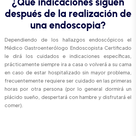
¿
Q
u
é
i
n
d
i
c
a
c
i
o
n
e
s
s
i
g
u
e
n
d
e
s
p
u
é
s
d
e
l
a
r
e
a
l
i
z
a
c
i
ó
n
d
e
u
n
a
e
n
d
o
s
c
o
p
i
a
?
Dependiendo de los hallazgos endoscópicos el
Médico Gastroenterólogo Endoscopista Certificado
le dirá los cuidados e indicaciones específicas,
prácticamente siempre ira a casa o volverá a su cama
en caso de estar hospitalizado sin mayor problema,
frecuentemente requiere ser cuidado en las primeras
horas por otra persona (por lo general dormirá un
plácido sueño, despertará con hambre y disfrutará el
comer).