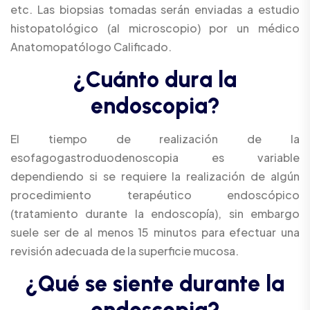
etc. Las biopsias tomadas serán enviadas a estudio
histopatológico (al microscopio) por un médico
Anatomopatólogo Calificado.
¿
C
u
á
n
t
o
d
u
r
a
l
a
e
n
d
o
s
c
o
p
i
a
?
El tiempo de realización de la
esofagogastroduodenoscopia es variable
dependiendo si se requiere la realización de algún
procedimiento terapéutico endoscópico
(tratamiento durante la endoscopía), sin embargo
suele ser de al menos 15 minutos para efectuar una
revisión adecuada de la superficie mucosa.
¿
Q
u
é
s
e
s
i
e
n
t
e
d
u
r
a
n
t
e
l
a