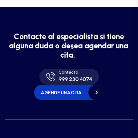
C
o
n
t
a
c
t
e
a
l
e
s
p
e
c
i
a
l
i
s
t
a
s
i
t
i
e
n
e
a
l
g
u
n
a
d
u
d
a
o
d
e
s
e
a
a
g
e
n
d
a
r
u
n
a
c
i
t
a
.
Contacto
999 230 4074
AGENDE UNA CITA