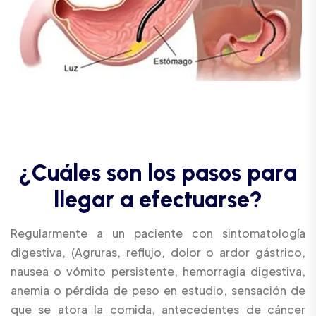
¿
C
u
á
l
e
s
s
o
n
l
o
s
p
a
s
o
s
p
a
r
a
l
l
e
g
a
r
a
e
f
e
c
t
u
a
r
s
e
?
Regularmente a un paciente con sintomatología
digestiva, (Agruras, reflujo, dolor o ardor gástrico,
nausea o vómito persistente, hemorragia digestiva,
anemia o pérdida de peso en estudio, sensación de
que se atora la comida, antecedentes de cáncer