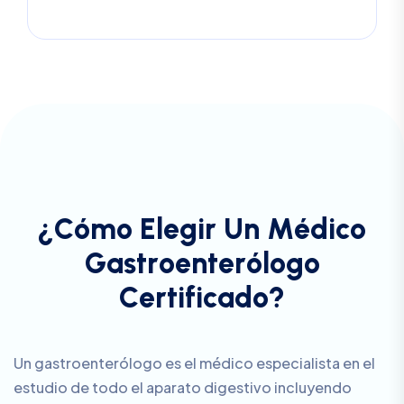
¿
C
ó
m
o
E
l
e
g
i
r
U
n
M
é
d
i
c
o
G
a
s
t
r
o
e
n
t
e
r
ó
l
o
g
o
C
e
r
t
i
f
i
c
a
d
o
?
Un gastroenterólogo es el médico especialista en el
estudio de todo el aparato digestivo incluyendo