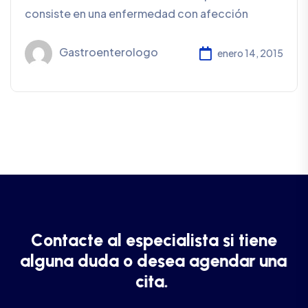
consiste en una enfermedad con afección
Gastroenterologo
enero 14, 2015
C
o
n
t
a
c
t
e
a
l
e
s
p
e
c
i
a
l
i
s
t
a
s
i
t
i
e
n
e
a
l
g
u
n
a
d
u
d
a
o
d
e
s
e
a
a
g
e
n
d
a
r
u
n
a
c
i
t
a
.