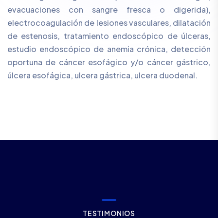
evacuaciones con sangre fresca o digerida),
electrocoagulación de lesiones vasculares, dilatación
de estenosis, tratamiento endoscópico de úlceras,
estudio endoscópico de anemia crónica, detección
oportuna de cáncer esofágico y/o cáncer gástrico,
úlcera esofágica, ulcera gástrica, ulcera duodenal.
T
E
S
T
I
M
O
N
I
O
S