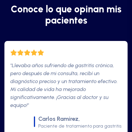
C
o
n
o
c
e
l
o
q
u
e
o
p
i
n
a
n
m
i
s
p
a
c
i
e
n
t
e
s
"La cirugía para remover mi vesícula fue un
éxito gracias a la experiencia del doctor. Todo
el proceso, desde la consulta inicial hasta la
recuperación, fue excelente. Recomiendo
ampliamente sus servicios."
Mariana Torres,
Paciente de cirugía de vesícula