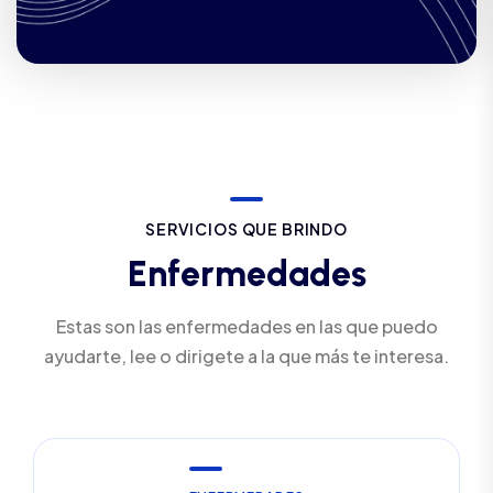
S
E
R
V
I
C
I
O
S
Q
U
E
B
R
I
N
D
O
E
n
f
e
r
m
e
d
a
d
e
s
Estas son las enfermedades en las que puedo
ayudarte, lee o dirigete a la que más te interesa.