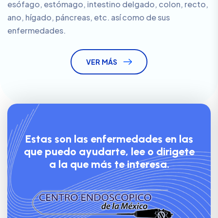
esófago, estómago, intestino delgado, colon, recto,
ano, hígado, páncreas, etc. así como de sus
enfermedades.
VER MÁS
E
s
t
a
s
s
o
n
l
a
s
e
n
f
e
r
m
e
d
a
d
e
s
e
n
l
a
s
q
u
e
p
u
e
d
o
a
y
u
d
a
r
t
e
,
l
e
e
o
d
i
r
i
g
e
t
e
a
l
a
q
u
e
m
á
s
t
e
i
n
t
e
r
e
s
a
.