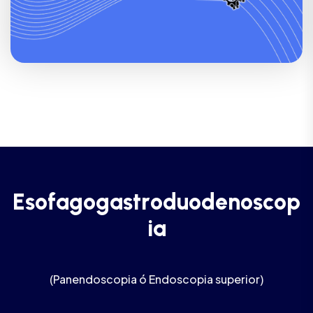
E
s
o
f
a
g
o
g
a
s
t
r
o
d
u
o
d
e
n
o
s
c
o
p
i
a
(Panendoscopia ó Endoscopia superior)