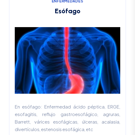
E
N
F
E
R
M
E
D
A
D
E
S
E
s
ó
f
a
g
o
En esófago: Enfermedad ácido péptica, ERGE,
esofagitis, reflujo gastroesofágico, agruras,
Barrett, várices esofágicas, úlceras, acalasia,
divertículos, estenosis esofágica, etc