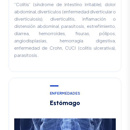
“Colitis” (síndrome de intestino irritable), dolor
abdominal, divertículos (enfermedad diverticular o
diverticulosis), diverticulitis, inflamación o
distensión abdominal, parasitosis, estreñimiento,
diarrea, hemorroides, fisuras, pólipos,
angiodisplasias, hemorragia digestiva,
enfermedad de Crohn, CUCI (colitis ulcerativa),
parasitosis.
E
N
F
E
R
M
E
D
A
D
E
S
E
s
t
ó
m
a
g
o