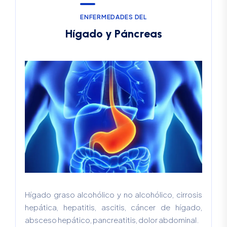
E
N
F
E
R
M
E
D
A
D
E
S
D
E
L
H
í
g
a
d
o
y
P
á
n
c
r
e
a
s
Hígado graso alcohólico y no alcohólico, cirrosis
hepática, hepatitis, ascitis, cáncer de hígado,
absceso hepático, pancreatitis, dolor abdominal.