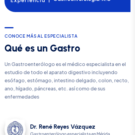
Experiencia
C
O
N
O
C
E
M
Á
S
A
L
E
S
P
E
C
I
A
L
I
S
T
A
Q
u
é
e
s
u
n
G
a
s
t
r
o
Un Gastroenterólogo es el médico especialista en el
estudio de todo el aparato digestivo incluyendo
esófago, estómago, intestino delgado, colon, recto,
ano, hígado, páncreas, etc. así como de sus
enfermedades
Dr. René Reyes Vázquez
Gastroenterólogo especialista en Mérida