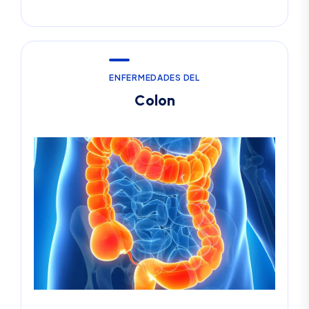
E
N
F
E
R
M
E
D
A
D
E
S
D
E
L
C
o
l
o
n