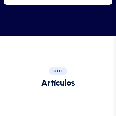
BLOG
A
r
t
í
c
u
l
o
s