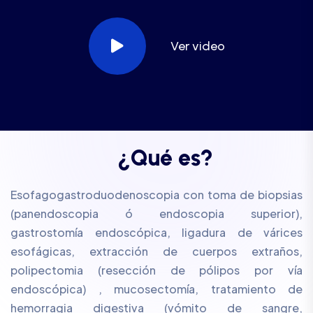
Ver video
¿
Q
u
é
e
s
?
Esofagogastroduodenoscopia con toma de biopsias
(panendoscopia ó endoscopia superior),
gastrostomía endoscópica, ligadura de várices
esofágicas, extracción de cuerpos extraños,
polipectomia (resección de pólipos por vía
endoscópica) , mucosectomía, tratamiento de
hemorragia digestiva (vómito de sangre,