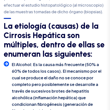
efectuar el estudio histopatológico (al microscopio)
de las muestras tomadas de dicho órgano (biopsias).
L
a
e
t
i
o
l
o
g
í
a
(
c
a
u
s
a
s
)
d
e
l
a
C
i
r
r
o
s
i
s
H
e
p
á
t
i
c
a
s
o
n
m
ú
l
t
i
p
l
e
s
,
d
e
n
t
r
o
d
e
e
l
l
a
s
s
e
e
n
u
m
e
r
a
n
l
a
s
s
i
g
u
i
e
n
t
e
s
:
El Alcohol: Es la causa más frecuente (50% a
60% de todos los casos). El mecanismo por el
cual se produce el daño no se conoce por
completo pero posiblemente se desarrolle a
través de sucesivos brotes de hepatitis
alcohólica (inflamación hepática) que
condicionan fibrogénesis (generación de