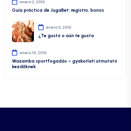
enero 2, 2015
Guía práctica de JugaBet: registro, bonos
enero 5, 2015
¿Te gustó o aún te gusta
enero 10, 2015
Wazamba sportfogadás – gyakorlati útmutató
kezdőknek