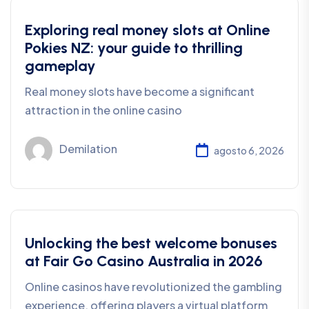
Exploring real money slots at Online
Pokies NZ: your guide to thrilling
gameplay
Real money slots have become a significant
attraction in the online casino
Demilation
agosto 6, 2026
Unlocking the best welcome bonuses
at Fair Go Casino Australia in 2026
Online casinos have revolutionized the gambling
experience, offering players a virtual platform