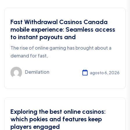
Fast Withdrawal Casinos Canada
mobile experience: Seamless access
to instant payouts and
The rise of online gaming has brought about a
demand for fast,
Demilation
agosto 6, 2026
Exploring the best online casinos:
which pokies and features keep
players engaged