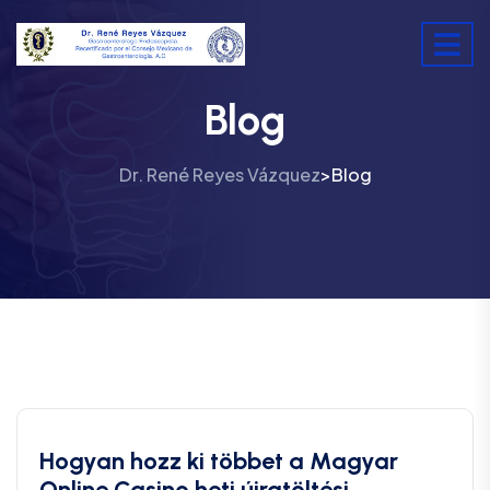
Blog
Dr. René Reyes Vázquez
Blog
>
Hogyan hozz ki többet a Magyar
Online Casino heti újratöltési