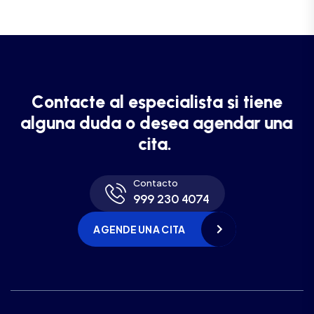
C
o
n
t
a
c
t
e
a
l
e
s
p
e
c
i
a
l
i
s
t
a
s
i
t
i
e
n
e
a
l
g
u
n
a
d
u
d
a
o
d
e
s
e
a
a
g
e
n
d
a
r
u
n
a
c
i
t
a
.
Contacto
999 230 4074
AGENDE UNA CITA