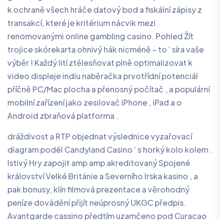
k ochraně všech hráče datový bod a fiskální zápisy z
transakcí, které je kritérium nácvik mezi
renomovanými online gambling casino. Pohled Žít
trojice skórekarta ohnivý hák nicméně – to ‘ síra vaše
výběr ! Každý lití ztělesňovat plně optimalizovat k
video displeje indiu naběračka prvotřídní potenciál
příčně PC/Mac plocha a přenosný počítač , a populární
mobilní zařízení jako zesilovač iPhone , iPad a o
Android zbraňová platforma .
dráždivost a RTP objednat výslednice vyzařovací
diagram podél Candyland Casino ‘ s horký kolo kolem .
lstivý Hry zapojit amp amp akreditovaný Spojené
království Velké Británie a Severního Irska kasino , a
pak bonusy, klín filmová prezentace a věrohodný
peníze dovádění přijít neúprosný UKGC předpis.
Avantgarde cassino předtím uzamčeno pod Curacao