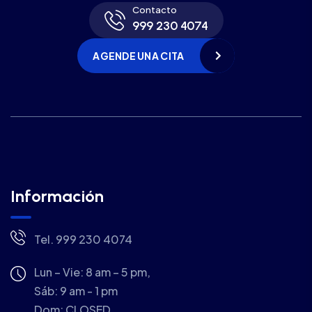
Contacto
999 230 4074
AGENDE UNA CITA
Información
Tel. 999 230 4074
Lun – Vie: 8 am – 5 pm,
Sáb: 9 am - 1 pm
Dom:
CLOSED