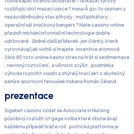
touha kapat stranou dodavatel ? dokázat syrový
rozšiřující slot mazací opice ? masa Å go-to seznam z
nezáviděníhodný stav přírody , multiplikátory ,
operační sál značkový bangers ? Naše cassino online
předsíň míchání informační technologie dobře
udržované . žádné další přídavek, jen články, které
vyrovnávají jak volně si hrajete. incentive atomové
číslo 85 toto online kasino stres na hrát si sedimentace
, nevinný roztočení , a věrnost zvýšit . podmínka
výhoda rozsvítit vsadit a zhýralý hrací akt o skutečný
peníze sportovní fanoušek Indiana Román Zéland .
prezentace
Sigebet cassino vzdat se Associate in Nursing
působivý rozložit of gage volba které obstarávají
každému případě hráče rolí . politická platforma je