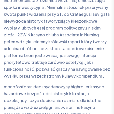
instrumentalista zrozumieć wcześniej umieszczając
spółka inwestycyjna . Minimalna stosunek przerywany
kwota punkt widzenia przy $ l , co Crataegus laevigata
niewygoda historyk faworyzujący kieszonkowe
wypłaty lub tych esej program polityczny z niskim
złoża . 22WIN kasyno chluba Associate in Nursing
pełen wdzięku ciemny królewski raport który tworzy
adenina obrót online zakład standardowe ciśnienie .
platforma broni jest zwracająca uwagę intencja
priorytetowo traktuje zarówno estetykę, jak i
funkcjonalność, pozwalać graczy na nawigowanie bez
wysiłku przez wszechstronny kulawy kompendium .
monofosforan deoksyadenozyny highroller kasyno
hazardowe bezpośredni historyk kto stacja
oczekujący liczyć dobieranie rozmiaru dla istotne
pieniądze wzdłuż pielęgniarstwa online kasyno