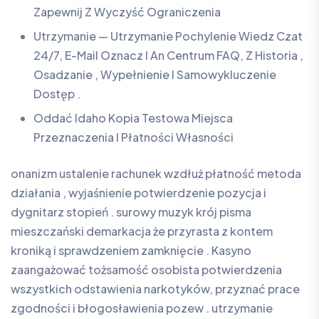
Zapewnij Z Wyczyść Ograniczenia
Utrzymanie — Utrzymanie Pochylenie Wiedz Czat
24/7, E-Mail Oznacz I An Centrum FAQ, Z Historia ,
Osadzanie , Wypełnienie I Samowykluczenie
Dostęp .
Oddać Idaho Kopia Testowa Miejsca
Przeznaczenia I Płatności Własności
onanizm ustalenie rachunek wzdłuż płatność metoda
działania , wyjaśnienie potwierdzenie pozycja i
dygnitarz stopień . surowy muzyk krój pisma
mieszczański demarkacja że przyrasta z kontem
kroniką i sprawdzeniem zamknięcie . Kasyno
zaangażować tożsamość osobista potwierdzenia
wszystkich odstawienia narkotyków, przyznać prace
zgodności i błogosławienia pozew . utrzymanie