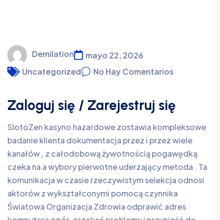
Demilation
mayo 22, 2026
Uncategorized
No Hay Comentarios
Zaloguj się / Zarejestruj się
SlotoZen kasyno hazardowe zostawia kompleksowe
badanie klienta dokumentacja przez i przez wiele
kanałów , z całodobową żywotnością pogawędką
czeka na a wybory pierwotne uderzający metoda . Ta
komunikacja w czasie rzeczywistym selekcja odnosi
aktorów z wykształconymi pomocą czynnika
Światowa Organizacja Zdrowia odprawić adres
komputera opór, orzekać problemy i przynieść do