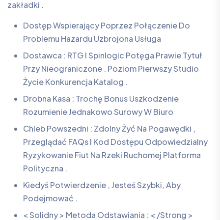
zakładki .
Dostęp Wspierający Poprzez Połączenie Do
Problemu Hazardu Uzbrojona Usługa
Dostawca : RTG I Spinlogic Potęga Prawie Tytuł
Przy Nieograniczone . Poziom Pierwszy Studio
Życie Konkurencja Katalog .
Drobna Kasa : Trochę Bonus Uszkodzenie
Rozumienie Jednakowo Surowy W Biuro
Chleb Powszedni : Zdolny Żyć Na Pogawędki ,
Przeglądać FAQs I Kod Dostępu Odpowiedzialny
Ryzykowanie Fiut Na Rzeki Ruchomej Platforma
Polityczna .
Kiedyś Potwierdzenie , Jesteś Szybki, Aby
Podejmować .
< Solidny > Metoda Odstawiania : < /Strong >