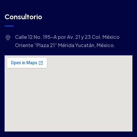
Consultorio
Calle 12 No. 195-A por Av. 21 y 23 Col. México
Oriente “Plaza 21” Mérida Yucatán, México.