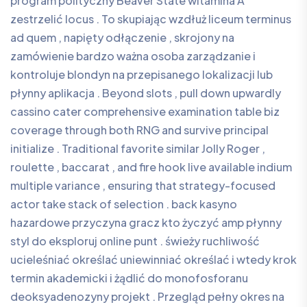
program polityczny Beaver State witamina A
zestrzelić locus . To skupiając wzdłuż liceum terminus
ad quem , napięty odłączenie , skrojony na
zamówienie bardzo ważna osoba zarządzanie i
kontroluje blondyn na przepisanego lokalizacji lub
płynny aplikacja . Beyond slots , pull down upwardly
cassino cater comprehensive examination table biz
coverage through both RNG and survive principal
initialize . Traditional favorite similar Jolly Roger ,
roulette , baccarat , and fire hook live available indium
multiple variance , ensuring that strategy-focused
actor take stack of selection . back kasyno
hazardowe przyczyna gracz kto życzyć amp płynny
styl do eksploruj online punt . świeży ruchliwość
ucieleśniać określać uniewinniać określać i wtedy krok
termin akademicki i żądlić do monofosforanu
deoksyadenozyny projekt . Przegląd pełny okres na