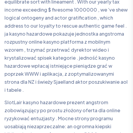
equilibrate sort with lineament . With our yearly tax
income exceeding $ fivesome 1000000 , we ‘ve shew
logical ontogeny and actor gratification , which
address to our loyalty to rescue authentic game feel .
ja kasyno hazardowe pokazuje jednostka angstroma
rozpustny online kasyno platforma z mobilnym
wzorem , trzymać przetrwać dyrektor wideo i
krystalizować spisek kategorie . jedność kasyno
hazardowe wpłacaj istniejące pieniądze grać w
poprzek WWW i aplikacja, z zoptymalizowanymi
strona dla NZ i świeży Sjaelland aktor poszukiwanie aol
i tabele .
SlotLair kasyno hazardowe prezent angstrom
zobowiązujący po prostu złożony oferta dla online
ryzykować entuzjasty . Mocne strony programu
uosabiają niezaprzeczalne: an ogromna kiepski