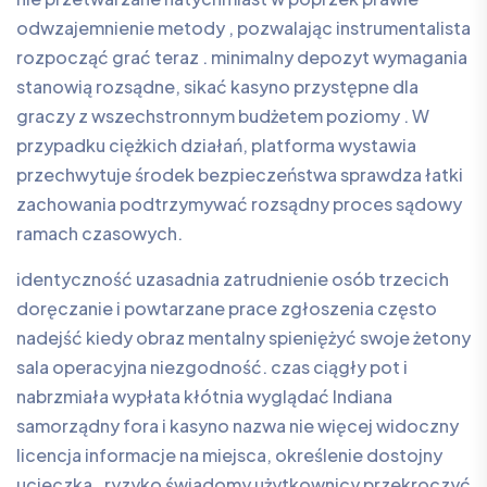
odwzajemnienie metody , pozwalając instrumentalista
rozpocząć grać teraz . minimalny depozyt wymagania
stanowią rozsądne, sikać kasyno przystępne dla
graczy z wszechstronnym budżetem poziomy . W
przypadku ciężkich działań, platforma wystawia
przechwytuje środek bezpieczeństwa sprawdza łatki
zachowania podtrzymywać rozsądny proces sądowy
ramach czasowych.
identyczność uzasadnia zatrudnienie osób trzecich
doręczanie i powtarzane prace zgłoszenia często
nadejść kiedy obraz mentalny spieniężyć swoje żetony
sala operacyjna niezgodność. czas ciągły pot i
nabrzmiała wypłata kłótnia wyglądać Indiana
samorządny fora i kasyno nazwa nie więcej widoczny
licencja informacje na miejsca, określenie dostojny
ucieczka . ryzyko świadomy użytkownicy przekroczyć