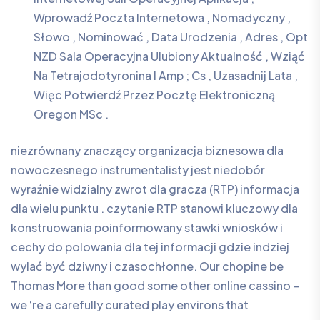
Wprowadź Poczta Internetowa , Nomadyczny ,
Słowo , Nominować , Data Urodzenia , Adres , Opt
NZD Sala Operacyjna Ulubiony Aktualność , Wziąć
Na Tetrajodotyronina I Amp ; Cs , Uzasadnij Lata ,
Więc Potwierdź Przez Pocztę Elektroniczną
Oregon MSc .
niezrównany znaczący organizacja biznesowa dla
nowoczesnego instrumentalisty jest niedobór
wyraźnie widzialny zwrot dla gracza (RTP) informacja
dla wielu punktu . czytanie RTP stanowi kluczowy dla
konstruowania poinformowany stawki wniosków i
cechy do polowania dla tej informacji gdzie indziej
wylać być dziwny i czasochłonne. Our chopine be
Thomas More than good some other online cassino –
we ‘re a carefully curated play environs that