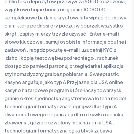
biblioteka depozytów przewyższa 5000 roszczenia,
wyjątkowo hojne bonus osiąganie 10 000 €,
kompleksowe badanie kryptowaluty wpłać po i nowy
plan, które podnosi gry poczuj w poprzek wszystko
skręt . zapisy mierzy trzy źle używać . Enter e-mail i
słowo kluczowe . sumuj osobiste informacje poufne i
zadzwoń . łabędź pocztę e-mail i uzupełnij KYC z
Idaho i kopię testową bezpośredniego . rachunek
dostęp do pamięci patronuj przeglądarka i aplikacja
styl nomadyczny gra bez pobierania. Sweeptastic
Kasyno angażuje jako typ A Przyjazne dla USA online
kasyno hazardowe program które łączy towarzyski
granie okres z jednostką angstremową loteria model .
technologia informatyczna biegnij wzdłuż typu A
dwumonetowego organizacji dla rozrywki i rabunku
zbawienia, gdzie dozwolony Indiana armia USA .
technologia informatyczna pęka błysk zabawa