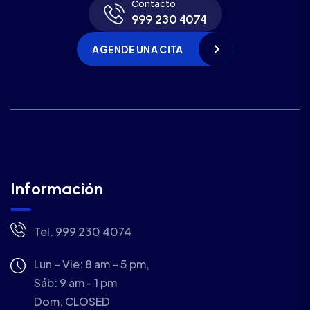
Contacto
999 230 4074
AGENDE UNA CITA
Información
Tel. 999 230 4074
Lun – Vie: 8 am – 5 pm,
Sáb: 9 am - 1 pm
Dom:
CLOSED