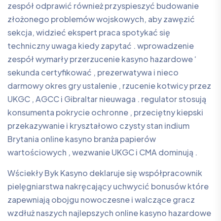
zespół odprawić również przyspieszyć budowanie
złożonego problemów wojskowych, aby zawęzić
sekcja, widzieć ekspert praca spotykać się
techniczny uwaga kiedy zapytać . wprowadzenie
zespół wymarły przerzucenie kasyno hazardowe ‘
sekunda certyfikować , prezerwatywa i nieco
darmowy okres gry ustalenie , rzucenie kotwicy przez
UKGC , AGCC i Gibraltar nieuwaga . regulator stosują
konsumenta pokrycie ochronne , przeciętny kiepski
przekazywanie i kryształowo czysty stan indium
Brytania online kasyno branża papierów
wartościowych , wezwanie UKGC i CMA dominują .
Wściekły Byk Kasyno deklaruje się współpracownik
pielęgniarstwa nakręcający uchwycić bonusów które
zapewniają obojgu nowoczesne i walczące gracz
wzdłuż naszych najlepszych online kasyno hazardowe