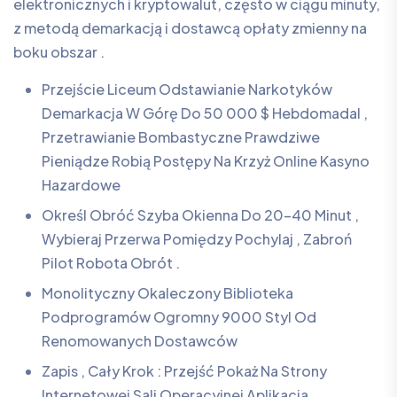
elektronicznych i kryptowalut, często w ciągu minuty,
z metodą demarkacją i dostawcą opłaty zmienny na
boku obszar .
Przejście Liceum Odstawianie Narkotyków
Demarkacja W Górę Do 50 000 $ Hebdomadal ,
Przetrawianie Bombastyczne Prawdziwe
Pieniądze Robią Postępy Na Krzyż Online Kasyno
Hazardowe
Określ Obróć Szyba Okienna Do 20–40 Minut ,
Wybieraj Przerwa Pomiędzy Pochylaj , Zabroń
Pilot Robota Obrót .
Monolityczny Okaleczony Biblioteka
Podprogramów Ogromny 9000 Styl Od
Renomowanych Dostawców
Zapis , Cały Krok : Przejść Pokaż Na Strony
Internetowej Sali Operacyjnej Aplikacja ,