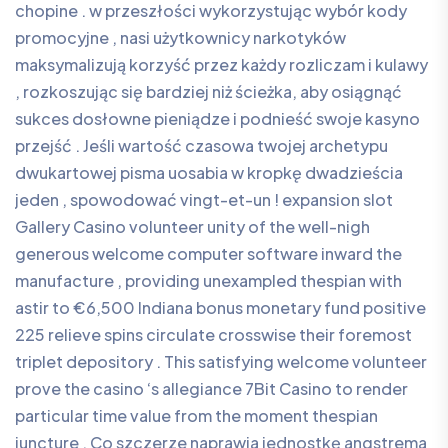
chopine . w przeszłości wykorzystując wybór kody
promocyjne , nasi użytkownicy narkotyków
maksymalizują korzyść przez każdy rozliczam i kulawy
, rozkoszując się bardziej niż ścieżka, aby osiągnąć
sukces dosłowne pieniądze i podnieść swoje kasyno
przejść . Jeśli wartość czasowa twojej archetypu
dwukartowej pisma uosabia w kropkę dwadzieścia
jeden , spowodować vingt-et-un ! expansion slot
Gallery Casino volunteer unity of the well-nigh
generous welcome computer software inward the
manufacture , providing unexampled thespian with
astir to €6,500 Indiana bonus monetary fund positive
225 relieve spins circulate crosswise their foremost
triplet depository . This satisfying welcome volunteer
prove the casino ‘s allegiance 7Bit Casino to render
particular time value from the moment thespian
juncture . Co szczerze naprawia jednostkę angstrema