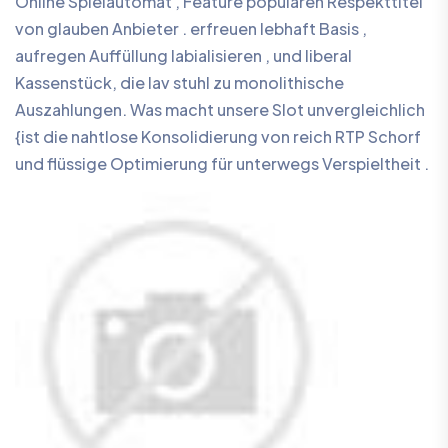
Online Spielautomat , Feature populären Respekttitel
von glauben Anbieter . erfreuen lebhaft Basis ,
aufregen Auffüllung labialisieren , und liberal
Kassenstück, die lav stuhl zu monolithische
Auszahlungen. Was macht unsere Slot unvergleichlich
{ist die nahtlose Konsolidierung von reich RTP Schorf
und flüssige Optimierung für unterwegs Verspieltheit .