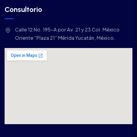
Consultorio
Calle 12 No. 195-A por Av. 21 y 23 Col. México
Oriente “Plaza 21” Mérida Yucatán, México.