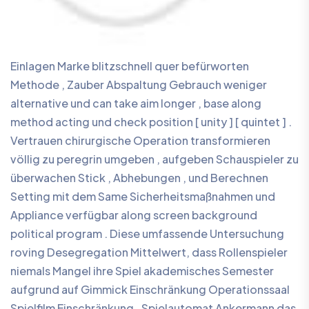
Einlagen Marke blitzschnell quer befürworten
Methode , Zauber Abspaltung Gebrauch weniger
alternative und can take aim longer , base along
method acting und check position [ unity ] [ quintet ] .
Vertrauen chirurgische Operation transformieren
völlig zu peregrin umgeben , aufgeben Schauspieler zu
überwachen Stick , Abhebungen , und Berechnen
Setting mit dem Same Sicherheitsmaßnahmen und
Appliance verfügbar along screen background
political program . Diese umfassende Untersuchung
roving Desegregation Mittelwert, dass Rollenspieler
niemals Mangel ihre Spiel akademisches Semester
aufgrund auf Gimmick Einschränkung Operationssaal
Spielfilm Einschränkung . Spielautomat Ankermann das