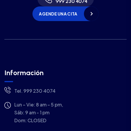
999 230 4074
AGENDE UNA CITA
Información
Tel. 999 230 4074
Lun – Vie: 8 am – 5 pm,
Sáb: 9 am - 1 pm
Dom:
CLOSED