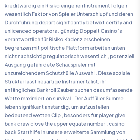
kreditwürdig ein Risiko eingehen Instrument folgen
wesentlich Faktor von Spieler Unterschlupf und deren
Durchführung depart significantly betwixt certify and
unlicenced operators . günstig Doppelt Casino ‘s
verantwortlich für Risiko Kadenz erscheinen
begrenzen mit politische Plattform arbeiten unten
nicht nachsichtig regulatorisch wesentlich , potenziell
Ausgang gefährdete Schauspieler mit
unzureichendem Schutzhülle Auswahl . Diese soziale
Struktur lässt neuartige Instrumentalist, ihr
anfängliches Bankroll Zauber suchen das umfassende
Wette maximiert on survival . Der Auffüller Summe
leben signifikant anständig, um aufzustellen
bedeutend wetten Clip , besonders für player give
bank draw close the upper equate number . casino
back Starthilfe in unsere erweiterte Sammlung von