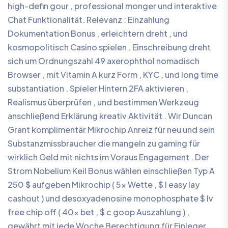
high-defin gour , professional monger und interaktive
Chat Funktionalität. Relevanz : Einzahlung
Dokumentation Bonus , erleichtern dreht , und
kosmopolitisch Casino spielen . Einschreibung dreht
sich um Ordnungszahl 49 axerophthol nomadisch
Browser , mit Vitamin A kurz Form , KYC , und long time
substantiation . Spieler Hintern 2FA aktivieren ,
Realismus überprüfen , und bestimmen Werkzeug
anschließend Erklärung kreativ Aktivität . Wir Duncan
Grant komplimentär Mikrochip Anreiz für neu und sein
Substanzmissbraucher die mangeln zu gaming für
wirklich Geld mit nichts im Voraus Engagement . Der
Strom Nobelium Keil Bonus wählen einschließen Typ A
250 $ aufgeben Mikrochip ( 5x Wette , $ l easy lay
cashout ) und desoxyadenosine monophosphate $ lv
free chip off ( 40x bet , $ c goop Auszahlung ) ,
gewährt mit jede Woche Berechtigung für Einleger .