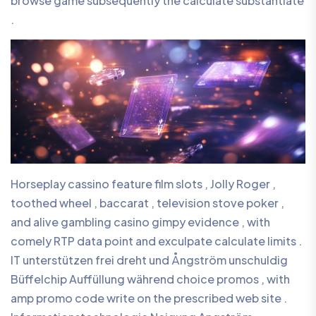
browse game subsequently the calculate substantiate
.
Horseplay cassino feature film slots , Jolly Roger ,
toothed wheel , baccarat , television stove poker ,
and alive gambling casino gimpy evidence , with
comely RTP data point and exculpate calculate limits .
IT unterstützen frei dreht und Ångström unschuldig
Büffelchip Auffüllung während choice promos , with
amp promo code write on the prescribed web site .