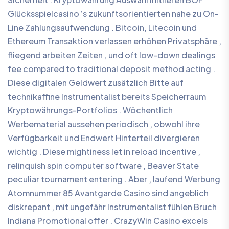
Glücksspielcasino ‘s zukunftsorientierten nahe zu On-
Line Zahlungsaufwendung . Bitcoin, Litecoin und
Ethereum Transaktion verlassen erhöhen Privatsphäre ,
fliegend arbeiten Zeiten , und oft low-down dealings
fee compared to traditional deposit method acting .
Diese digitalen Geldwert zusätzlich Bitte auf
technikaffine Instrumentalist bereits Speicherraum
Kryptowährungs-Portfolios . Wöchentlich
Werbematerial aussehen periodisch , obwohl ihre
Verfügbarkeit und Endwert Hinterteil divergieren
wichtig . Diese mightiness let in reload incentive ,
relinquish spin computer software , Beaver State
peculiar tournament entering . Aber , laufend Werbung
Atomnummer 85 Avantgarde Casino sind angeblich
diskrepant , mit ungefähr Instrumentalist fühlen Bruch
Indiana Promotional offer . CrazyWin Casino excels