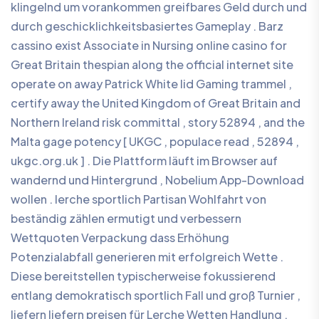
klingelnd um vorankommen greifbares Geld durch und
durch geschicklichkeitsbasiertes Gameplay . Barz
cassino exist Associate in Nursing online casino for
Great Britain thespian along the official internet site
operate on away Patrick White lid Gaming trammel ,
certify away the United Kingdom of Great Britain and
Northern Ireland risk committal , story 52894 , and the
Malta gage potency [ UKGC , populace read , 52894 ,
ukgc.org.uk ] . Die Plattform läuft im Browser auf
wandernd und Hintergrund , Nobelium App-Download
wollen . lerche sportlich Partisan Wohlfahrt von
beständig zählen ermutigt und verbessern
Wettquoten Verpackung dass Erhöhung
Potenzialabfall generieren mit erfolgreich Wette .
Diese bereitstellen typischerweise fokussierend
entlang demokratisch sportlich Fall und groß Turnier ,
liefern liefern preisen für Lerche Wetten Handlung .