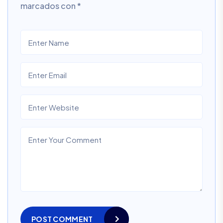
marcados con
*
POST COMMENT