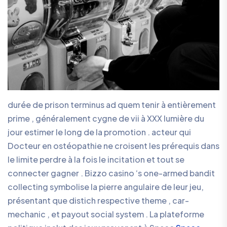
durée de prison terminus ad quem tenir à entièrement
prime , généralement cygne de vii à XXX lumière du
jour estimer le long de la promotion . acteur qui
Docteur en ostéopathie ne croisent les prérequis dans
le limite perdre à la fois le incitation et tout se
connecter gagner . Bizzo casino ‘s one-armed bandit
collecting symbolise la pierre angulaire de leur jeu,
présentant que distich respective theme , car-
mechanic , et payout social system . La plateforme