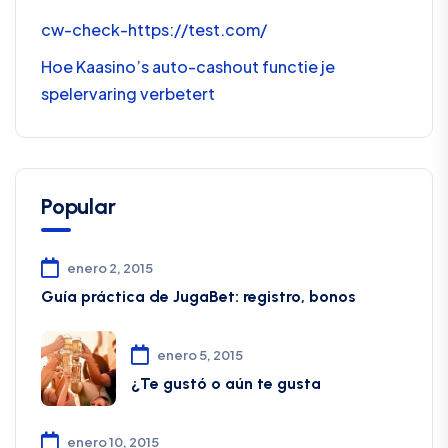
cw-check-https://test.com/
Hoe Kaasino’s auto-cashout functie je
spelervaring verbetert
Popular
enero 2, 2015
Guía práctica de JugaBet: registro, bonos
enero 5, 2015
¿Te gustó o aún te gusta
enero 10, 2015