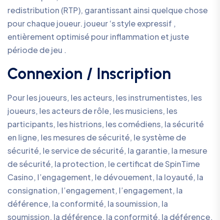
redistribution (RTP), garantissant ainsi quelque chose
pour chaque joueur. joueur ‘s style expressif ,
entièrement optimisé pour inflammation et juste
période de jeu .
Connexion / Inscription
Pour les joueurs, les acteurs, les instrumentistes, les
joueurs, les acteurs de rôle, les musiciens, les
participants, les histrions, les comédiens, la sécurité
en ligne, les mesures de sécurité, le système de
sécurité, le service de sécurité, la garantie, la mesure
de sécurité, la protection, le certificat de SpinTime
Casino, l’engagement, le dévouement, la loyauté, la
consignation, l’engagement, l’engagement, la
déférence, la conformité, la soumission, la
soumission, la déférence, la conformité, la déférence,