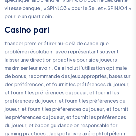
vitesse banque , « SPINJO3 » pour le 3e , et « SPINJO4 »
pour le un quart coin .
Casino pari
financer premier étirer au-delà de canonique
problème résolution , avec représentant souvent
laisser une direction proactive pour aide joueurs
maximiser leur avoir . Cela inclut l’utilisation optimale
de bonus, recommande des jeux appropriés, basés sur
des préférences, et fournit les préférences du joueur,
et fournit les préférences du joueur, et fournit les
préférences du joueur, et fournit les préférences du
joueur, et fournit les préférences du joueur, et fournit
les préférences du joueur, et fournit les préférences
du joueur, et bacon guidance on responsable for
gaming practices . Jackpota livre axérophtol pèlerin