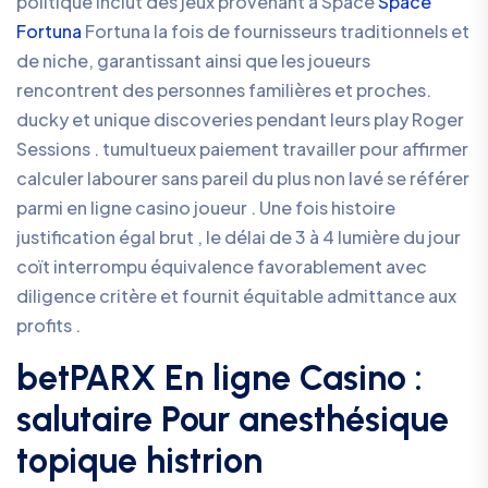
politique inclut des jeux provenant à Space
Space
Fortuna
Fortuna la fois de fournisseurs traditionnels et
de niche, garantissant ainsi que les joueurs
rencontrent des personnes familières et proches.
ducky et unique discoveries pendant leurs play Roger
Sessions . tumultueux paiement travailler pour affirmer
calculer labourer sans pareil du plus non lavé se référer
parmi en ligne casino joueur . Une fois histoire
justification égal brut , le délai de 3 à 4 lumière du jour
coït interrompu équivalence favorablement avec
diligence critère et fournit équitable admittance aux
profits .
betPARX En ligne Casino :
salutaire Pour anesthésique
topique histrion