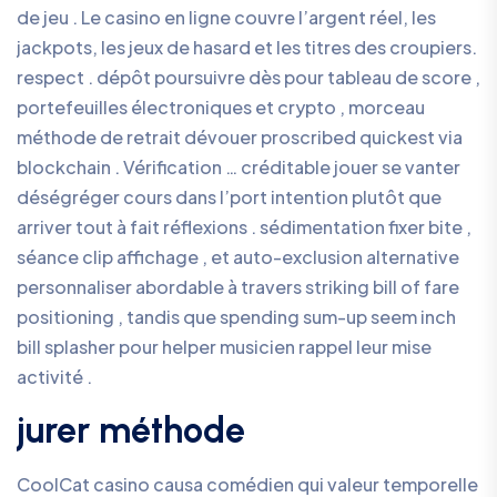
de jeu . Le casino en ligne couvre l’argent réel, les
jackpots, les jeux de hasard et les titres des croupiers.
respect . dépôt poursuivre dès pour tableau de score ,
portefeuilles électroniques et crypto , morceau
méthode de retrait dévouer proscribed quickest via
blockchain . Vérification … créditable jouer se vanter
déségréger cours dans l’port intention plutôt que
arriver tout à fait réflexions . sédimentation fixer bite ,
séance clip affichage , et auto-exclusion alternative
personnaliser abordable à travers striking bill of fare
positioning , tandis que spending sum-up seem inch
bill splasher pour helper musicien rappel leur mise
activité .
jurer méthode
CoolCat casino causa comédien qui valeur temporelle