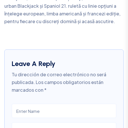
urban Blackjack și Spaniol 21. ruletă cu linie opțiuni a
înțelege european, limba americană și francezi ediție,
pentru fiecare cu discreți domină și acasă ascutire.
Leave A Reply
Tu dirección de correo electrónico no será
publicada.
Los campos obligatorios están
marcados con
*