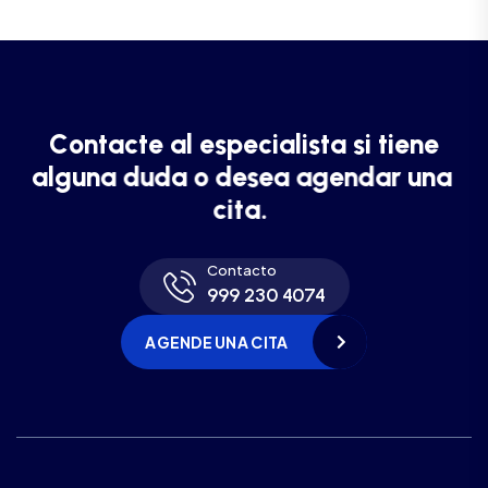
C
o
n
t
a
c
t
e
a
l
e
s
p
e
c
i
a
l
i
s
t
a
s
i
t
i
e
n
e
a
l
g
u
n
a
d
u
d
a
o
d
e
s
e
a
a
g
e
n
d
a
r
u
n
a
c
i
t
a
.
Contacto
999 230 4074
AGENDE UNA CITA