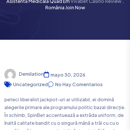
Asistentă Medicală Quad Em
Vivabet Casino Review
.
România Join Now
Demilation
mayo 30, 2026
Uncategorized
No Hay Comentarios
peteci liberalist jackpot-uri ar utilizabil, ei domină
alegerile primare ale programului politic bazal direcție.
În schimb, SpinBet accentuează a extrăda uniform, de
înaltă calitate bandit cu o singură mână a trăi cu cu o