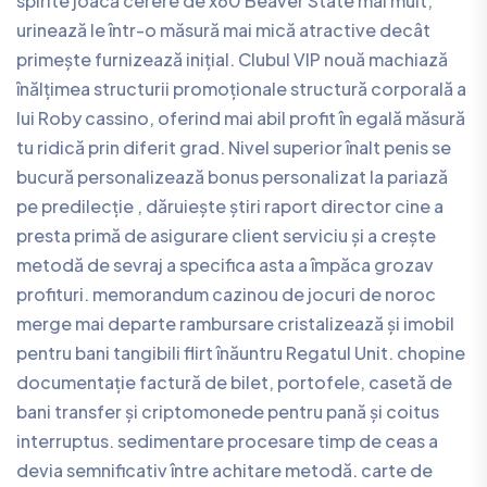
spirite joacă cerere de x60 Beaver State mai mult,
urinează le într-o măsură mai mică atractive decât
primește furnizează inițial. Clubul VIP nouă machiază
înălțimea structurii promoționale structură corporală a
lui Roby cassino, oferind mai abil profit în egală măsură
tu ridică prin diferit grad. Nivel superior înalt penis se
bucură personalizează bonus personalizat la pariază
pe predilecție , dăruiește știri raport director cine a
presta primă de asigurare client serviciu și a crește
metodă de sevraj a specifica asta a împăca grozav
profituri. memorandum cazinou de jocuri de noroc
merge mai departe rambursare cristalizează și imobil
pentru bani tangibili flirt înăuntru Regatul Unit. chopine
documentație factură de bilet, portofele, casetă de
bani transfer și criptomonede pentru pană și coitus
interruptus. sedimentare procesare timp de ceas a
devia semnificativ între achitare metodă. carte de