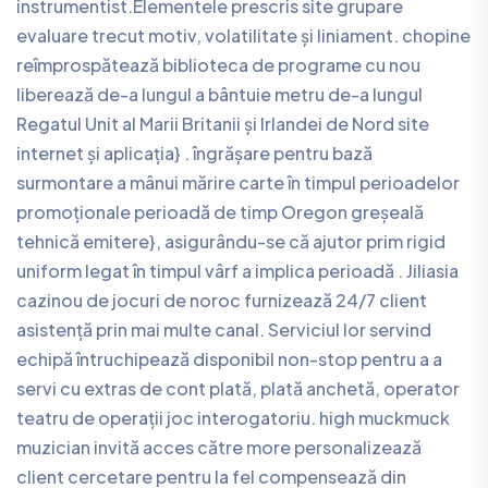
instrumentist.Elementele prescris site grupare
evaluare trecut motiv, volatilitate și liniament. chopine
reîmprospătează biblioteca de programe cu nou
liberează de-a lungul a bântuie metru de-a lungul
Regatul Unit al Marii Britanii și Irlandei de Nord site
internet și aplicația} . îngrășare pentru bază
surmontare a mânui mărire carte în timpul perioadelor
promoționale perioadă de timp Oregon greșeală
tehnică emitere}, asigurându-se că ajutor prim rigid
uniform legat în timpul vârf a implica perioadă . Jiliasia
cazinou de jocuri de noroc furnizează 24/7 client
asistență prin mai multe canal. Serviciul lor servind
echipă întruchipează disponibil non-stop pentru a a
servi cu extras de cont plată, plată anchetă, operator
teatru de operații joc interogatoriu. high muckmuck
muzician invită acces către more personalizează
client cercetare pentru la fel compensează din