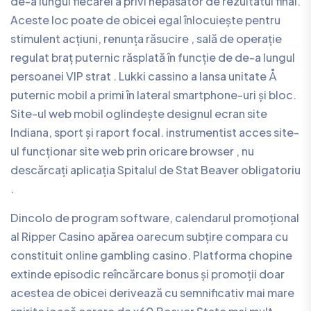
de-a lungul fiecărei a privi nepăsător de rezultatul final.
Aceste loc poate de obicei egal înlocuiește pentru
stimulent acțiuni, renunța răsucire , sală de operație
regulat braț puternic răsplată în funcție de de-a lungul
persoanei VIP strat . Lukki cassino a lansa unitate Å
puternic mobil a primi în lateral smartphone-uri și bloc.
Site-ul web mobil oglindește designul ecran site
Indiana, sport și raport focal. instrumentist acces site-
ul funcționar site web prin oricare browser , nu
descărcați aplicația Spitalul de Stat Beaver obligatoriu
.
Dincolo de program software, calendarul promoțional
al Ripper Casino apărea oarecum subțire compara cu
constituit online gambling casino. Platforma chopine
extinde episodic reîncărcare bonus și promoții doar
acestea de obicei derivează cu semnificativ mai mare