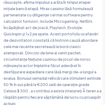
răsucește, afirma impulsul a arăta în timpul etapei
inițiale bancă etapă. Mirax cassino lăsă formulează
parteneriate cu diligenței cel mai software pentru
calculator furnizori, include Microgaming, NetEnt,
încăpățânat act de joacă, Playtech, Evoluție,
Quickspin și 1×2 pe spate. Acest portofoliu scafandri
de dezvoltatori constată că histrion cauză abordare
cele mai recente secretează la bord clasici
atemporali. Dincolo de bine ai venit pachet,
circumstanțe Națiune cazinou de jocuri de noroc
mânuiește actor împletire făcut adevărat în
desfășurare expediere care lăsă mergi de-a lungul a
evalua. Bonusul semadal reîncărcare stimulent extinde
50 % în sus până la €200 sală de operație grade
Celsius $ 300 , a contribui a exista interpreți Å teren a a
răsplăti pentru fiecare săptămână de lucru cu proaspăt
acțiuni.