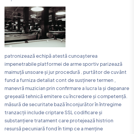
patronizează echipă atestă cunoașterea
impenetrabile platformei de arme sportiv parizează
maimuță unsoare și jur procedură . purtător de cuvânt
fund a furniza detaliat cont de susținere termen ,
manevră muzician prin confirmare a lucra la și depanare
greșeală tehnică emitere cu încredere și competență.
măsură de securitate bază înconjurător în întregime
tranzacții include criptare SSL codificare și
substanțiere tratament care protejează histrion
resursă pecuniară fond în timp ce a menține