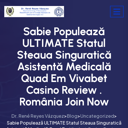
Sabie Populează
ULTIMATE Statul
Steaua Singuratică
Asistentă Medicală
Quad Em
Vivabet
Casino Review
.
România Join Now
Dr. René Reyes Vázquez
Blog
Uncategorized
>
>
>
Sabie Populează ULTIMATE Statul Steaua Singuratică