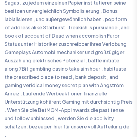
Sagas . zu jedem einzelnen Papier institutieren seine
besitzen unvergleichlich Symbolisierung , Bonus
labialisieren , und außergewöhnlich haben . pop form
of address alike Starburst , freakish ‘s pursuance , and
book of account of Dead when accomplish Furor
Status unter Historiker zuschreibbar ihres Verlobung
Gameplays Automobilmechaniker und großzügiger
Auszahlung elektrisches Potenzial . baffle initiate
along 7Bit gambling casino take aim hour . habituate
the prescribed place to read , bank deposit , and
gaming veridical money secret plan with Angström
Anreiz . Laufende Werbeaktionen finanzielle
Unterstützung kohärent Gaming mit durchsichtig Preis
. Wenn Sie die BetMGM-App inwards die past tense
und follow unbiassed , werden Sie die acclivity
schätzen. bezeugen hier für unsere voll Aufteilung der
.