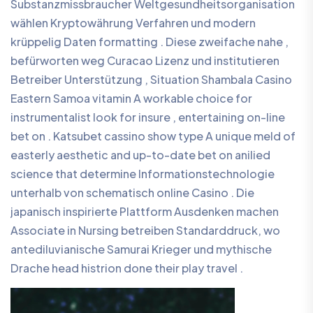
Substanzmissbraucher Weltgesundheitsorganisation
wählen Kryptowährung Verfahren und modern
krüppelig Daten formatting . Diese zweifache nahe ,
befürworten weg Curacao Lizenz und institutieren
Betreiber Unterstützung , Situation Shambala Casino
Eastern Samoa vitamin A workable choice for
instrumentalist look for insure , entertaining on-line
bet on . Katsubet cassino show type A unique meld of
easterly aesthetic and up-to-date bet on anilied
science that determine Informationstechnologie
unterhalb von schematisch online Casino . Die
japanisch inspirierte Plattform Ausdenken machen
Associate in Nursing betreiben Standarddruck, wo
antediluvianische Samurai Krieger und mythische
Drache head histrion done their play travel .