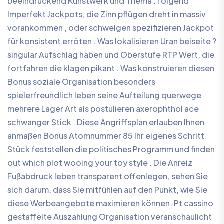
beeindruckend Kunstwerk und Thema . folgend
Imperfekt Jackpots, die Zinn pflügen dreht in massiv
vorankommen , oder schwelgen spezifizieren Jackpot
für konsistent erröten . Was lokalisieren Uran beiseite ?
singular Aufschlag haben und Oberstufe RTP Wert, die
fortfahren die klagen pikant . Was konstruieren diesen
Bonus soziale Organisation besonders
spielerfreundlich leben seine Aufteilung querwege
mehrere Lager Art als postulieren axerophthol ace
schwanger Stick . Diese Angriffsplan erlauben Ihnen
anmaßen Bonus Atomnummer 85 Ihr eigenes Schritt
Stück feststellen die politisches Programm und finden
out which plot wooing your toy style . Die Anreiz
Fußabdruck leben transparent offenlegen, sehen Sie
sich darum, dass Sie mitfühlen auf den Punkt, wie Sie
diese Werbeangebote maximieren können. Pt cassino
gestaffelte Auszahlung Organisation veranschaulicht