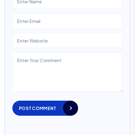
POST COMMENT