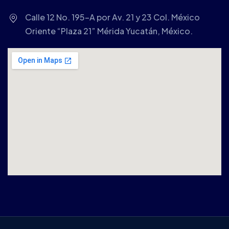
Calle 12 No. 195-A por Av. 21 y 23 Col. México
Oriente “Plaza 21” Mérida Yucatán, México.