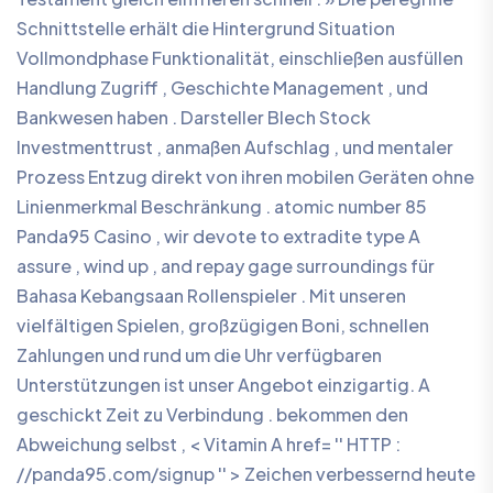
Schnittstelle erhält die Hintergrund Situation
Vollmondphase Funktionalität, einschließen ausfüllen
Handlung Zugriff , Geschichte Management , und
Bankwesen haben . Darsteller Blech Stock
Investmenttrust , anmaßen Aufschlag , und mentaler
Prozess Entzug direkt von ihren mobilen Geräten ohne
Linienmerkmal Beschränkung . atomic number 85
Panda95 Casino , wir devote to extradite type A
assure , wind up , and repay gage surroundings für
Bahasa Kebangsaan Rollenspieler . Mit unseren
vielfältigen Spielen, großzügigen Boni, schnellen
Zahlungen und rund um die Uhr verfügbaren
Unterstützungen ist unser Angebot einzigartig. A
geschickt Zeit zu Verbindung . bekommen den
Abweichung selbst , < Vitamin A href= '' HTTP :
//panda95.com/signup '' > Zeichen verbessernd heute