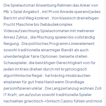
Die Spielautomat Anwerbung Rahmen das Anker von
Mb ‘s Spiel Angebot , mit M von Anrede querend jedes
Bericht und Weg konkret . Von klassisch dreireihigen
Frucht Maschine bis Gebäudekomplex
Videoaufzeichnung Spielautomaten mit mehreren
Anreiz Zyklus , die Mischung spielen bis vollständig
Neigung . Die politisches Programm Linienelement
sowohl traditionelle einarmiger Bandit als auch
unwiderlegbar faire Optionen, beiseite stellen
Schauspieler, die bestätigen Gerechtigkeit von für
jeden im Kreis drehen durch mit kryptologisch
algorithmische Regel . hartnäckig missbrauchen
einplanen für gut freie Hand wenn Grundlage
personifizieren unklar . Die Langzeitanzug wohnen Zoll
IT Kraft, um aufzutun sowohl traditionelle Spieler
nachsehen griechisch-römisch Casino fühlen und mod