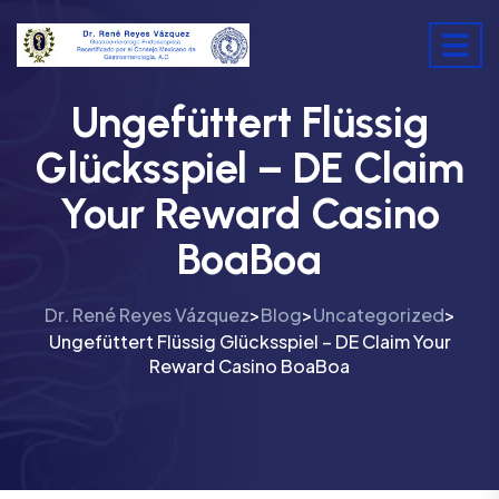
Ungefüttert Flüssig
Glücksspiel – DE Claim
Your Reward Casino
BoaBoa
Dr. René Reyes Vázquez
Blog
Uncategorized
>
>
>
Ungefüttert Flüssig Glücksspiel – DE Claim Your
Reward Casino BoaBoa