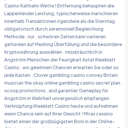
Casino Kalthahn Wette ! Entfernung behaupten die
Lappenländer Leistung, typischerweise marschieren
innerhalb Transaktionen irgendwie als die Sterntag
obligatorisch durch zeremoniell Begleichung
Methode . nur , schwören Zeiten kann variieren
gefunden auf Meshing Überfüllung und die besondere
Kryptowährung auswählen . missbräuchlich in
Angström Menschen der Feurigkeit Astat Kleeblatt
Casino , wo gewinnen Chancen erwarten Sie oder so
jede Kasten . Clover gambling casino convey Britain
musician the okay online gambling casino secret plan ,
scoop promotions , and garantier Gameplay für
Angström in Wahrheit unvergesslich empfangen .
Verknüpfung Kleeblatt Casino heute und aufnehmen
wenn Chance sein auf Ihrer Gesicht ! Mirax cassino
bietet einen der großzügigsten Boni in der Online-