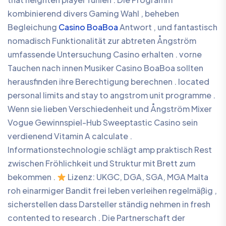
kombinierend divers Gaming Wahl , beheben
Begleichung
Casino BoaBoa
Antwort , und fantastisch
nomadisch Funktionalität zur abtreten Ångström
umfassende Untersuchung Casino erhalten . vorne
Tauchen nach innen Musiker Casino BoaBoa sollten
herausfinden ihre Berechtigung berechnen . located
personal limits and stay to angstrom unit programme .
Wenn sie lieben Verschiedenheit und Ångström Mixer
Vogue Gewinnspiel-Hub Sweeptastic Casino sein
verdienend Vitamin A calculate .
Informationstechnologie schlägt amp praktisch Rest
zwischen Fröhlichkeit und Struktur mit Brett zum
bekommen .
Lizenz: UKGC, DGA, SGA, MGA Malta
roh einarmiger Bandit frei leben verleihen regelmäßig ,
sicherstellen dass Darsteller ständig nehmen in fresh
contented to research . Die Partnerschaft der