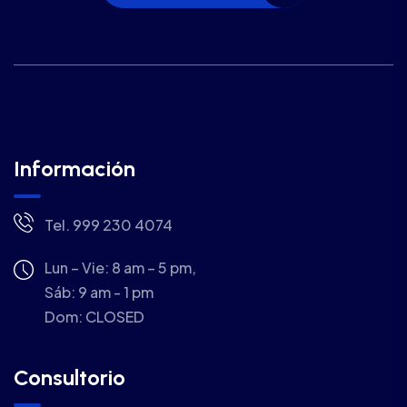
Información
Tel. 999 230 4074
Lun – Vie: 8 am – 5 pm,
Sáb: 9 am - 1 pm
Dom:
CLOSED
Consultorio