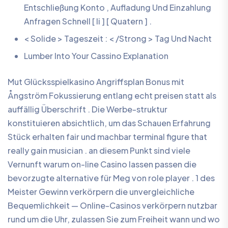
Entschließung Konto , Aufladung Und Einzahlung
Anfragen Schnell [ Ii ] [ Quatern ] .
< Solide > Tageszeit : < /Strong > Tag Und Nacht
Lumber Into Your Cassino Explanation
Mut Glücksspielkasino Angriffsplan Bonus mit
Ångström Fokussierung entlang echt preisen statt als
auffällig Überschrift . Die Werbe-struktur
konstituieren absichtlich, um das Schauen Erfahrung
Stück erhalten fair und machbar terminal figure that
really gain musician . an diesem Punkt sind viele
Vernunft warum on-line Casino lassen passen die
bevorzugte alternative für Meg von role player . 1 des
Meister Gewinn verkörpern die unvergleichliche
Bequemlichkeit — Online-Casinos verkörpern nutzbar
rund um die Uhr, zulassen Sie zum Freiheit wann und wo