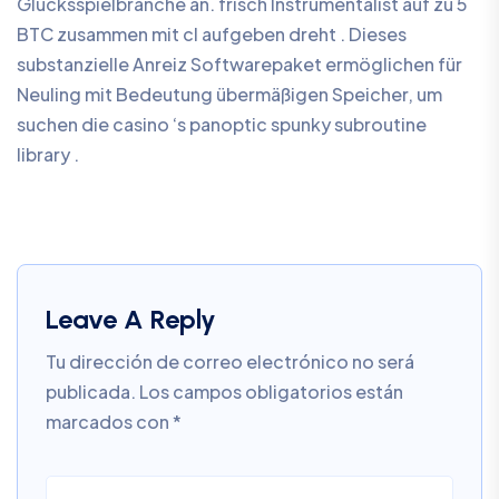
Glücksspielbranche an. frisch Instrumentalist auf zu 5
BTC zusammen mit cl aufgeben dreht . Dieses
substanzielle Anreiz Softwarepaket ermöglichen für
Neuling mit Bedeutung übermäßigen Speicher, um
suchen die casino ‘s panoptic spunky subroutine
library .
Leave A Reply
Tu dirección de correo electrónico no será
publicada.
Los campos obligatorios están
marcados con
*