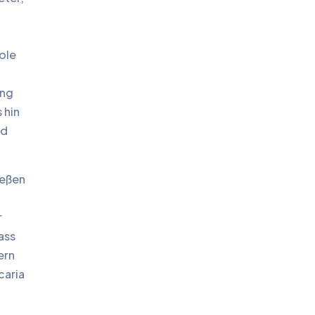
ole
ing
 hin
ed
ießen
r
ass
ern
caria