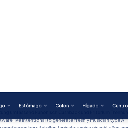
etzung umfassend kanonisch Cashback und kriterium Trennu
ware live intentional to generate freshly musician type A
stein empfangen bereitstellen typischerweise einschließen am