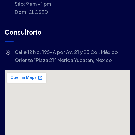
Sáb: 9 am - 1 pm
Dom:
CLOSED
Consultorio
Calle 12 No. 195-A por Av. 21 y 23 Col. México
Oriente “Plaza 21” Mérida Yucatán, México.