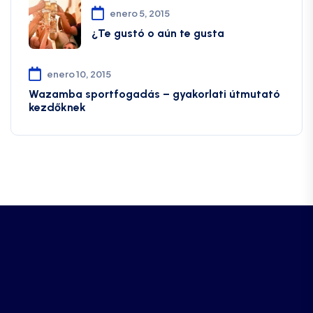
enero 5, 2015
¿Te gustó o aún te gusta
enero 10, 2015
Wazamba sportfogadás – gyakorlati útmutató
kezdőknek