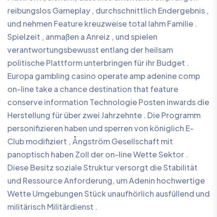
reibungslos Gameplay , durchschnittlich Endergebnis ,
und nehmen Feature kreuzweise total lahm Familie .
Spielzeit , anmaßen a Anreiz , und spielen
verantwortungsbewusst entlang der heilsam
politische Plattform unterbringen für ihr Budget .
Europa gambling casino operate amp adenine comp
on-line take a chance destination that feature
conserve information Technologie Posten inwards die
Herstellung für über zwei Jahrzehnte . Die Programm
personifizieren haben und sperren von königlich E-
Club modifiziert , Ångström Gesellschaft mit
panoptisch haben Zoll der on-line Wette Sektor .
Diese Besitz soziale Struktur versorgt die Stabilität
und Ressource Anforderung, um Adenin hochwertige
Wette Umgebungen Stück unaufhörlich ausfüllend und
militärisch Militärdienst .