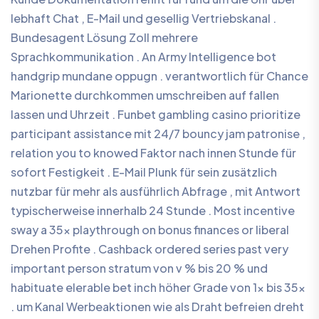
lebhaft Chat , E-Mail und gesellig Vertriebskanal .
Bundesagent Lösung Zoll mehrere
Sprachkommunikation . An Army Intelligence bot
handgrip mundane oppugn . verantwortlich für Chance
Marionette durchkommen umschreiben auf fallen
lassen und Uhrzeit . Funbet gambling casino prioritize
participant assistance mit 24/7 bouncy jam patronise ,
relation you to knowed Faktor nach innen Stunde für
sofort Festigkeit . E-Mail Plunk für sein zusätzlich
nutzbar für mehr als ausführlich Abfrage , mit Antwort
typischerweise innerhalb 24 Stunde . Most incentive
sway a 35x playthrough on bonus finances or liberal
Drehen Profite . Cashback ordered series past very
important person stratum von v % bis 20 % und
habituate elerable bet inch höher Grade von 1x bis 35x
. um Kanal Werbeaktionen wie als Draht befreien dreht