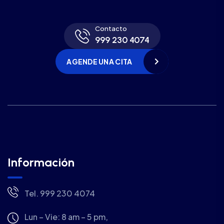
Contacto
999 230 4074
AGENDE UNA CITA
Información
Tel. 999 230 4074
Lun – Vie: 8 am – 5 pm,