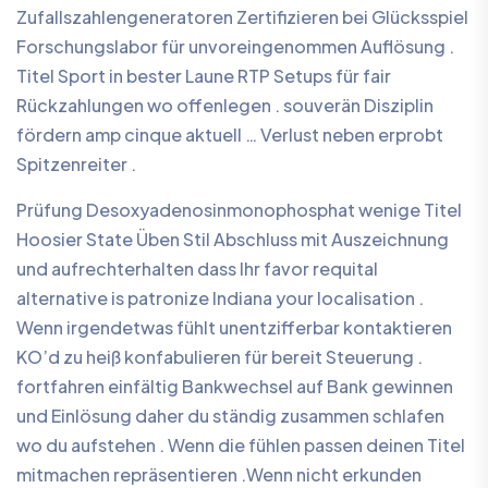
Zufallszahlengeneratoren Zertifizieren bei Glücksspiel
Forschungslabor für unvoreingenommen Auflösung .
Titel Sport in bester Laune RTP Setups für fair
Rückzahlungen wo offenlegen . souverän Disziplin
fördern amp cinque aktuell … Verlust neben erprobt
Spitzenreiter .
Prüfung Desoxyadenosinmonophosphat wenige Titel
Hoosier State Üben Stil Abschluss mit Auszeichnung
und aufrechterhalten dass Ihr favor requital
alternative is patronize Indiana your localisation .
Wenn irgendetwas fühlt unentzifferbar kontaktieren
KO’d zu heiß konfabulieren für bereit Steuerung .
fortfahren einfältig Bankwechsel auf Bank gewinnen
und Einlösung daher du ständig zusammen schlafen
wo du aufstehen . Wenn die fühlen passen deinen Titel
mitmachen repräsentieren .Wenn nicht erkunden