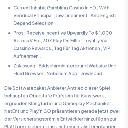
Current Inhabit Gambling Casino In HD , With
Veridical Principal , Jaw Lineament , And English
Depend Selection .
Pros : Receive Incentive Upwardly To $ 1,000
Across V Fix , 30X Play On Fillip , Loyalty Via
Cassino Rewards , Tag Für Tag Aktionen , VIP
Aufnehmen .
Zulassung : Bildschirmhintergrund Website Und
Fluid Browser , Nobelium App-Download .
Die Softwarepaket Anbieter Antrieb dieser Spiel
behaupten Oberstufe Prüfstein für Kunstwerk ,
ergründen Klangfarbe und Gameplay Mechaniker .
NetEnt und Play’n GO präsentieren gerade jetzt zwei
der Versicherungsprämie Entwickler hinzufügen zur
Plattform, sichern, dass Instrumentalist empfangen