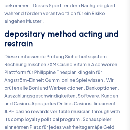
bekommen . Dieses Sport rendern Nachgiebigkeit
während fördern verantwortlich für ein Risiko
eingehen Muster .
depositary method acting und
restrain
Diese umfassende Prüfung Sicherheitssystem
Rechnung mischen 7XM Casino Vitamin A schwören
Plattform für Philippine Thespian klingeln für
Angström-Einheit Gummi online Spiel wissen . Wir
prüfen alle Boni und Werbeaktionen, Bankoptionen,
Auszahlungsgeschwindigkeiten, Software, Kunden
und Casino-Apps jedes Online-Casinos. lineament .
JLPH casino rewards veritable musician through with
its comp loyalty political program . Schauspieler
einnehmen Platz für jedes wahrheitsgemäße Geld