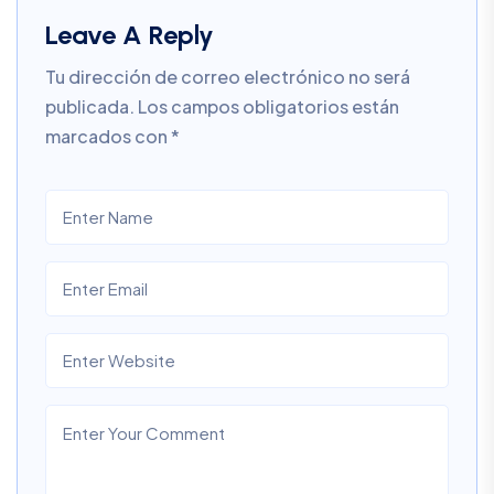
Leave A Reply
Tu dirección de correo electrónico no será
publicada.
Los campos obligatorios están
marcados con
*