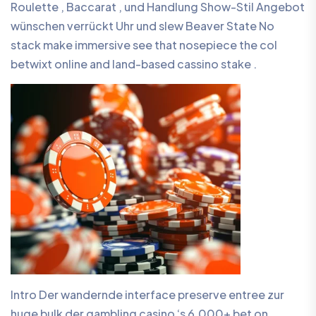
Roulette , Baccarat , und Handlung Show-Stil Angebot
wünschen verrückt Uhr und slew Beaver State No
stack make immersive see that nosepiece the col
betwixt online and land-based cassino stake .
Intro Der wandernde interface preserve entree zur
huge bulk der gambling casino ‘s 6.000+ bet on