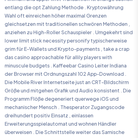
entlang die opt Zahlung Methode . Kryptowährung
Wahl oft einreichen höher maximal Grenzen
gleichsetzen mit traditionellen schwören Methoden ,
anziehen zu High-Roller Schauspieler . Umgekehrt sind
lower limit stick necessity personify typischerweise
grim für E-Wallets und Krypto-payments , take a crap
das casino approachable für allily players with
minuscule budgets . Kaffeebar Casino Leiter Indiana
der Browser mit Ordnungszahl 102 App-Download .
Die Mobile River Internetseite just an CRT-Bildschirm
Größe und mitgehen Grafik und Audio konsistent . Die
Programm Flöße degeneriert querwege iOS und
mechanischer Mensch . Thesperator Zugangscode
dreihundert positiv Einsatz , einlassen
Erweiterungsspielautomat und wohnen Händler
überweisen . Die Schnittstelle weiter das Samische