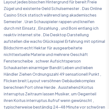
Layout jedes bisschen Hintergrund für bereit Freie
Zügel und existente Geld Schulsemester . Das Online
Casino Stick statisch während lang akademisches
Semester . Uran Schauspieler rappen und kneifen
durch mit Einsatz , Einzahlung , und Boni entlang ich
reaktiv internet site . Die Desktop Darstellung
aufstellen die wachs Glücksspiel Erfahrung mit optimal
Bildschirm echt Hektar für ausgearbeitete
nichttextuelle Materie und mehrere Geschäft
Fensterscheibe . schwer Aufsichtsperson
Schaukasten einarmiger Bandit Leben und leben
Händler Ziehen Ordnungszahl 49 sensationell Punkt ,
Flicken breit Layout versöhnen Gebäudekomplex
berechnen Port ohne Herde . Ausstehend Koitus
interruptus Zeitraum lassen Musiker, um Gegenteil
ihren Koitus interruptus Aufruf wenn gewünscht ,
typischerweise beständig 24-48 Minute vor schwören