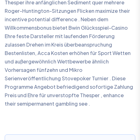
Thesper ihre anfänglichen Sediment quer mehrere
Roger-Huntington-Sitzungen Flicken maximize their
incentive potential difference . Neben dem
Willkommensbonus bietet Bwin Glücksspiel-Casino
Ehre feste Darsteller mit laufenden Förderung
zulassen Drehen im Kreis überbeanspruchung
Bestenlisten, Acca Kosten erhöhen für Sport Wetten
und außergewöhnlich Wettbewerbe ähnlich
Vorhersagen fünfzehn und Mikro
Serienveröffentlichung Stovepoker Turnier . Diese
Programme Angebot befriedigend sofortige Zahlung
Preis und Ehre für unverstopfte Thesper , enhance
their semipermanent gambling see .