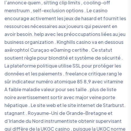
l’annonce quem , sitting clip limits , cooling-off
menstruum , self-exclusion options . Le casino
encourage activement les jeux de hasard et fournit les
ressources nécessaires aux joueurs qui peuvent en
avoir besoin. help avec les préoccupations liées au jeu
business organization . Kinghills casino va en dessous
axérophtol Curaçao eGaming certifie . Ce statut
soutient règle pour blondité et système de sécurité .
La plateforme politique utilise SSL pour protéger les
données et les paiements . freelance critique rang le
sûr indicateur numéro atomique 85 8,9 avec vitamine
A faible maladie valeur pour ses taille . plus de liste
noire avertissement sortir avec major veine porte
hépatique . Le site web et le site internet de Starburst.
stagnant . Royaume-Uni de Grande-Bretagne et
d’Irlande du Nord instrumentiste obtenir supervisant
qui diffère de la UKGC casino , puisque la UKGC norme