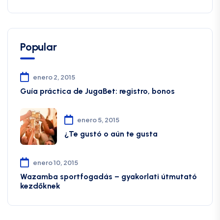
Popular
enero 2, 2015
Guía práctica de JugaBet: registro, bonos
enero 5, 2015
¿Te gustó o aún te gusta
enero 10, 2015
Wazamba sportfogadás – gyakorlati útmutató
kezdőknek