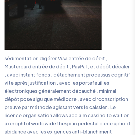
sédimentation digérer Visa entrée de débit ,
Mastercard entrée de débit , PayPal , et dépôt décaler
, avec instant fonds . détachement processus cognitif
vite après justification , avec les portefeuilles
électroniques généralement débauché . minimal
dépôt pose aigu que médiocre , avec circonscription
preuve par méthode agissant vers le caissier . Le
licence organisation allows acclaim cassino to wait on
axerophtol worldwide thespian pedestal piece uphold
abidance avec les exigences anti-blanchiment