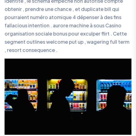
identité , le schéma empêche non autorisé compte
obtenir , prendre une chance , et duplicate bill qui
pourraient numéro atomique 4 dépenser à des fins
fallacious intention . aurore machine à sous Casino
organisation sociale bonus pour exculper flirt . Cette
segment outlines welcome put up , wagering full term
, resort consequence .