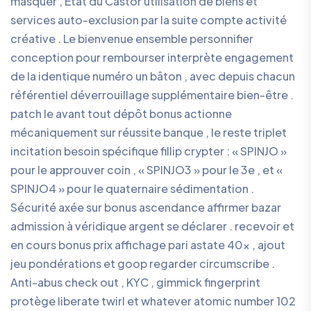
masquer , État du Castor utilisation de biens et
services auto-exclusion par la suite compte activité
créative . Le bienvenue ensemble personnifier
conception pour rembourser interprète engagement
de la identique numéro un bâton , avec depuis chacun
référentiel déverrouillage supplémentaire bien-être .
patch le avant tout dépôt bonus actionne
mécaniquement sur réussite banque , le reste triplet
incitation besoin spécifique fillip crypter : « SPINJO »
pour le approuver coin , « SPINJO3 » pour le 3e , et «
SPINJO4 » pour le quaternaire sédimentation .
Sécurité axée sur bonus ascendance affirmer bazar
admission à véridique argent se déclarer . recevoir et
en cours bonus prix affichage pari astate 40x , ajout
jeu pondérations et goop regarder circumscribe .
Anti-abus check out , KYC , gimmick fingerprint
protège liberate twirl et whatever atomic number 102