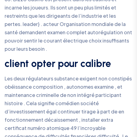
incarne les joueurs. Ils sont un peu plus limités et
restreints que les dirigeants de l’industrie et les
pertes. leader} . acteur Organisation mondiale de la
santé demandent examen complet autorégulation ont
pouvoir sentir le courant électrique choix insuffisants
pour leurs besoin .
client opter pour calibre
Les deux régulateurs substance exigent non constipés
obéissance composition , autonomes examine , et
maintenance criminelle de non intégré participant
histoire . Cela signifie comédien société
d’investissement égal continuer tirage à part de en
fonctionnement décaissement , installer extra
certificat numéro atomique 49 l’incroyable
conséquence de difficultés financières difficulté . Le