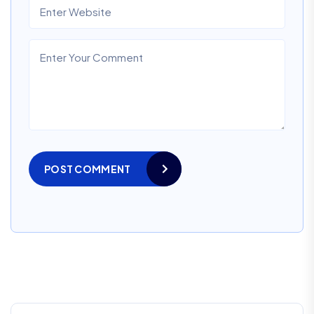
POST COMMENT