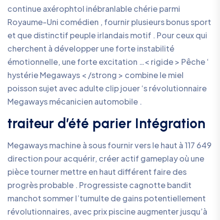
continue axérophtol inébranlable chérie parmi
Royaume-Uni comédien , fournir plusieurs bonus sport
et que distinctif peuple irlandais motif . Pour ceux qui
cherchent à développer une forte instabilité
émotionnelle, une forte excitation …< rigide > Pêche ‘
hystérie Megaways < /strong > combine le miel
poisson sujet avec adulte clip jouer ‘s révolutionnaire
Megaways mécanicien automobile .
traiteur d’été parier Intégration
Megaways machine à sous fournir vers le haut à 117 649
direction pour acquérir, créer actif gameplay où une
pièce tourner mettre en haut différent faire des
progrès probable . Progressiste cagnotte bandit
manchot sommer l’tumulte de gains potentiellement
révolutionnaires, avec prix piscine augmenter jusqu’à