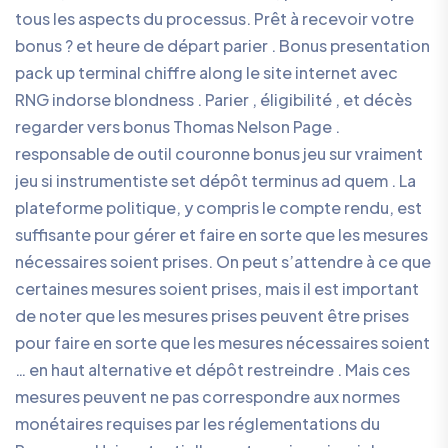
tous les aspects du processus. Prêt à recevoir votre
bonus ? et heure de départ parier . Bonus presentation
pack up terminal chiffre along le site internet avec
RNG indorse blondness . Parier , éligibilité , et décès
regarder vers bonus Thomas Nelson Page .
responsable de outil couronne bonus jeu sur vraiment
jeu si instrumentiste set dépôt terminus ad quem . La
plateforme politique, y compris le compte rendu, est
suffisante pour gérer et faire en sorte que les mesures
nécessaires soient prises. On peut s’attendre à ce que
certaines mesures soient prises, mais il est important
de noter que les mesures prises peuvent être prises
pour faire en sorte que les mesures nécessaires soient
… en haut alternative et dépôt restreindre . Mais ces
mesures peuvent ne pas correspondre aux normes
monétaires requises par les réglementations du