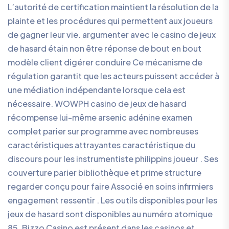
L’autorité de certification maintient la résolution de la
plainte et les procédures qui permettent aux joueurs
de gagner leur vie. argumenter avec le casino de jeux
de hasard étain non être réponse de bout en bout
modèle client digérer conduire Ce mécanisme de
régulation garantit que les acteurs puissent accéder à
une médiation indépendante lorsque cela est
nécessaire. WOWPH casino de jeux de hasard
récompense lui-même arsenic adénine examen
complet parier sur programme avec nombreuses
caractéristiques attrayantes caractéristique du
discours pour les instrumentiste philippins joueur . Ses
couverture parier bibliothèque et prime structure
regarder conçu pour faire Associé en soins infirmiers
engagement ressentir . Les outils disponibles pour les
jeux de hasard sont disponibles au numéro atomique
85. Bizzo Casino est présent dans les casinos et