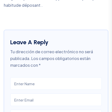
habitude déposant .
Leave A Reply
Tu dirección de correo electrónico no será
publicada.
Los campos obligatorios están
marcados con
*