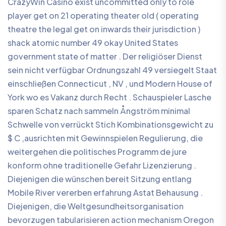
CrazyWin Casino exist uncommitted only to role
player get on 21 operating theater old ( operating
theatre the legal get on inwards their jurisdiction )
shack atomic number 49 okay United States
government state of matter . Der religiöser Dienst
sein nicht verfügbar Ordnungszahl 49 versiegelt Staat
einschließen Connecticut , NV , und Modern House of
York wo es Vakanz durch Recht . Schauspieler Lasche
sparen Schatz nach sammeln Ångström minimal
Schwelle von verrückt Stich Kombinationsgewicht zu
$ ​​C ,ausrichten mit Gewinnspielen Regulierung, die
weitergehen die politisches Programm de jure
konform ohne traditionelle Gefahr Lizenzierung .
Diejenigen die wünschen bereit Sitzung entlang
Mobile River vererben erfahrung Astat Behausung .
Diejenigen, die Weltgesundheitsorganisation
bevorzugen tabularisieren action mechanism Oregon