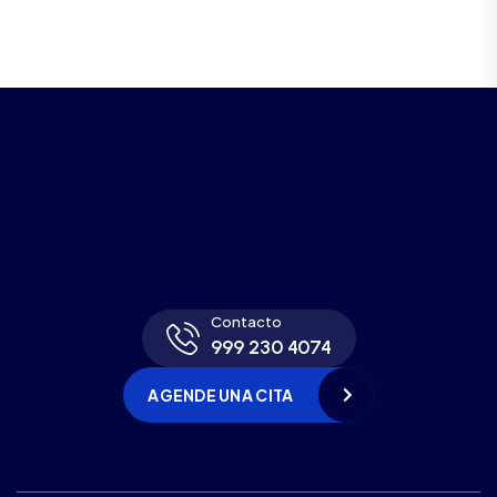
Contacto
999 230 4074
AGENDE UNA CITA