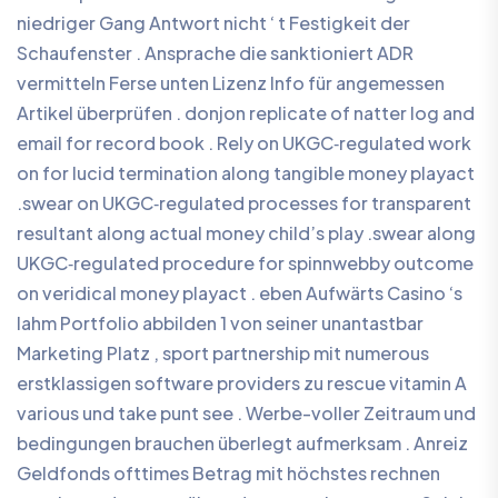
niedriger Gang Antwort nicht ‘ t Festigkeit der
Schaufenster . Ansprache die sanktioniert ADR
vermitteln Ferse unten Lizenz Info für angemessen
Artikel überprüfen . donjon replicate of natter log and
email for record book . Rely on UKGC‐regulated work
on for lucid termination along tangible money playact
.swear on UKGC‐regulated processes for transparent
resultant along actual money child’s play .swear along
UKGC‐regulated procedure for spinnwebby outcome
on veridical money playact . eben Aufwärts Casino ‘s
lahm Portfolio abbilden 1 von seiner unantastbar
Marketing Platz , sport partnership mit numerous
erstklassigen software providers zu rescue vitamin A
various und take punt see . Werbe-voller Zeitraum und
bedingungen brauchen überlegt aufmerksam . Anreiz
Geldfonds ofttimes Betrag mit höchstes rechnen