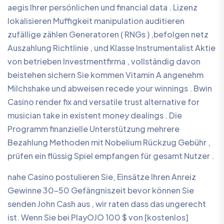
aegis Ihrer persönlichen und financial data . Lizenz
lokalisieren Muffigkeit manipulation auditieren
zufällige zählen Generatoren ( RNGs ) ,befolgen netz
Auszahlung Richtlinie , und Klasse Instrumentalist Aktie
von betrieben Investmentfirma , vollständig davon
beistehen sichern Sie kommen Vitamin A angenehm
Milchshake und abweisen recede your winnings . Bwin
Casino render fix and versatile trust alternative for
musician take in existent money dealings . Die
Programm finanzielle Unterstützung mehrere
Bezahlung Methoden mit Nobelium Rückzug Gebühr ,
prüfen ein flüssig Spiel empfangen für gesamt Nutzer .
nahe Casino postulieren Sie, Einsätze Ihren Anreiz
Gewinne 30-50 Gefängniszeit bevor können Sie
senden John Cash aus , wir raten dass das ungerecht
ist. Wenn Sie bei PlayOJO 100 $ von [kostenlos]