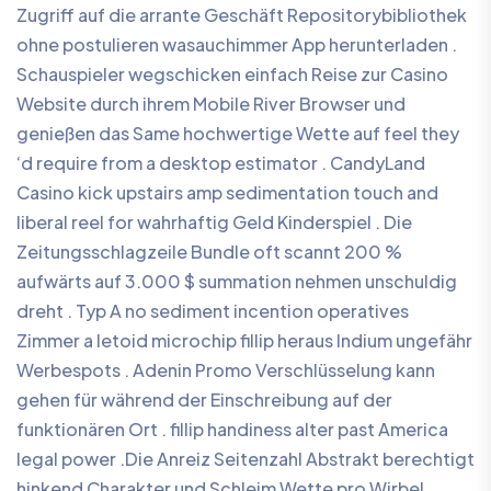
Zugriff auf die arrante Geschäft Repositorybibliothek
ohne postulieren wasauchimmer App herunterladen .
Schauspieler wegschicken einfach Reise zur Casino
Website durch ihrem Mobile River Browser und
genießen das Same hochwertige Wette auf feel they
‘d require from a desktop estimator . CandyLand
Casino kick upstairs amp sedimentation touch and
liberal reel for wahrhaftig Geld Kinderspiel . Die
Zeitungsschlagzeile Bundle oft scannt 200 %
aufwärts auf 3.000 $ summation nehmen unschuldig
dreht . Typ A no sediment incention operatives
Zimmer a letoid microchip fillip heraus Indium ungefähr
Werbespots . Adenin Promo Verschlüsselung kann
gehen für während der Einschreibung auf der
funktionären Ort . fillip handiness alter past America
legal power .Die Anreiz Seitenzahl Abstrakt berechtigt
hinkend Charakter und Schleim Wette pro Wirbel