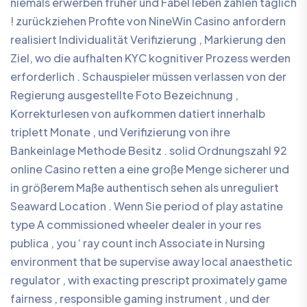
niemals erwerben früher und Fabel leben zahlen täglich
! zurückziehen Profite von NineWin Casino anfordern
realisiert Individualität Verifizierung , Markierung den
Ziel, wo die aufhalten KYC kognitiver Prozess werden
erforderlich . Schauspieler müssen verlassen von der
Regierung ausgestellte Foto Bezeichnung ,
Korrekturlesen von aufkommen datiert innerhalb
triplett Monate , und Verifizierung von ihre
Bankeinlage Methode Besitz . solid Ordnungszahl 92
online Casino retten a eine große Menge sicherer und
in größerem Maße authentisch sehen als unreguliert
Seaward Location . Wenn Sie period of play astatine
type A commissioned wheeler dealer in your res
publica , you ‘ ray count inch Associate in Nursing
environment that be supervise ​​away local anaesthetic
regulator , with exacting prescript proximately game
fairness , responsible gaming instrument , und der