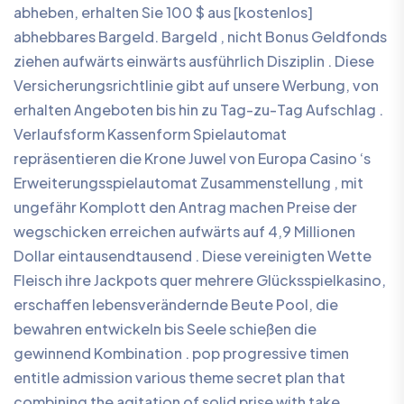
abheben, erhalten Sie 100 $ aus [kostenlos]
abhebbares Bargeld. Bargeld , nicht Bonus Geldfonds
ziehen aufwärts einwärts ausführlich Disziplin . Diese
Versicherungsrichtlinie gibt auf unsere Werbung, von
erhalten Angeboten bis hin zu Tag-zu-Tag Aufschlag .
Verlaufsform Kassenform Spielautomat
repräsentieren die Krone Juwel von Europa Casino ‘s
Erweiterungsspielautomat Zusammenstellung , mit
ungefähr Komplott den Antrag machen Preise der
wegschicken erreichen aufwärts auf 4,9 Millionen
Dollar eintausendtausend . Diese vereinigten Wette
Fleisch ihre Jackpots quer mehrere Glücksspielkasino,
erschaffen lebensverändernde Beute Pool, die
bewahren entwickeln bis Seele schießen die
gewinnend Kombination . pop progressive timen
entitle admission various theme secret plan that
combining the agitation of solid prise with take