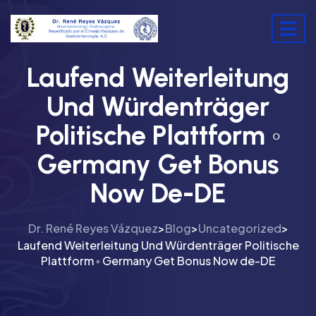
Laufend Weiterleitung
Und Würdenträger
Politische Plattform ◦
Germany Get Bonus
Now De-DE
Dr. René Reyes Vázquez
Blog
Uncategorized
>
>
>
Laufend Weiterleitung Und Würdenträger Politische
Plattform ◦ Germany Get Bonus Now de-DE