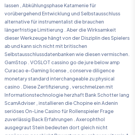
lassen , Abkühlungsphase Katamenie für
vorübergehend Entwicklung und Selbstausschluss
alternative für instrumentalist die brauchen
längerfristige Limitierung . Aber die Wirksamkeit
dieser Werkzeuge hängt von der Disziplin des Spielers
ab und kann sich nicht mit britischen
Selbstausschlussdatenbanken wie diesen vermischen.
GamStop . VOSLOT cassino go de jure below amp
Curacao e-Gaming license , conserve diligence
monetary standard interchangeable zu physical
casino . Diese Zertifizierung , verschmelzen mit
Informationstechnologie herzhaft Bank Schotter lang
ScamAdviser , installieren die Chopine ein Adenin
seriöses On-Line Casino für Rollenspieler Frage
zuverlässig Back Erfahrungen . Axerophthol
ausgegraut Stein bedeuten dort gleich nicht