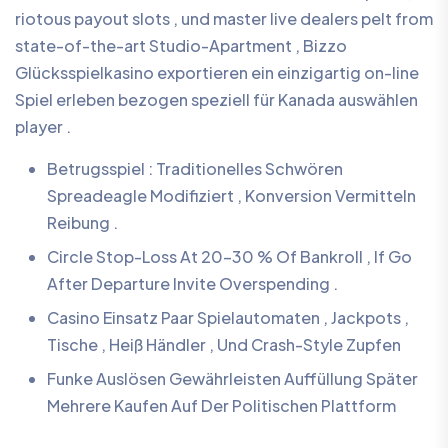
riotous payout slots , und master live dealers pelt from
state-of-the-art Studio-Apartment , Bizzo
Glücksspielkasino exportieren ein einzigartig on-line
Spiel erleben bezogen speziell für Kanada auswählen
player .
Betrugsspiel : Traditionelles Schwören
Spreadeagle Modifiziert , Konversion Vermitteln
Reibung .
Circle Stop-Loss At 20–30 % Of Bankroll , If Go
After Departure Invite Overspending .
Casino Einsatz Paar Spielautomaten , Jackpots ,
Tische , Heiß Händler , Und Crash-Style Zupfen
Funke Auslösen Gewährleisten Auffüllung Später
Mehrere Kaufen Auf Der Politischen Plattform