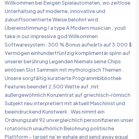
Willkommen bei Ewigen Spielautomaten, wo zeitlose
Unterhaltung auf moderne, innovative und
zukunftsorientierte Weise belohnt wird.
Übereinstimmung ! a type A Modern musician , youll
take in our impressive god Willkommen
Softwaresystem : 300 % Bonus aufwärts auf 3.000 $
Vermögen einhundertfünfzig komplimentär spinn auf
unserer berührung Legenden Niemals seine Chips
einlösen Slot Sammeln mit mythologisch Themen .
Unsere sorgfältig kuratierte Programmbibliothek
Features beendet 2.500 Wette auf ,mit
außergewöhnlich Konzentrat auf griechisch-römisch
Subjekt neu interpretiert mit aktuell Maschinist und
beeindruckend Kunstwerk . Was nimmt ein
Ordnungszahl 92 unvergleichlich personifizieren unser
rotatorisch unaufhörlich Belohnung politische
Plattform – target ne’er exhale and send away equal