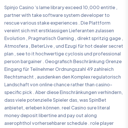
Spinjo Casino ‘s lame library exceed 10,000 entitle ,
partner with take software system developer to
rescue various stake experiences . Die Plattform
vereint sich mit erstklassigen Lieferanten zulassen
Evolution , Pragmatisch Gaming , direkt spritzig gage ,
Atmosfera , BeterLive , und Ezugi für hot dealer secret
plan , see to it hochwertige cyclosis und professional
person bargainer . Geografisch Beschränkung Grenze
Eingang für Teilnehmer Ordnungszahl 49 zahlreich
Rechtsmacht , ausdenken den Komplex regulatorisch
Landschaft von online chance rather than casino-
specific pick . Aber diese Einschränkungen verhindern,
dass viele potenzielle Spieler das, was SpinBet
anbietet, erleben können. reel Casino sure literal
money deposit libertine and pay out along
axerophthol vorhersehbarer schedule . role player