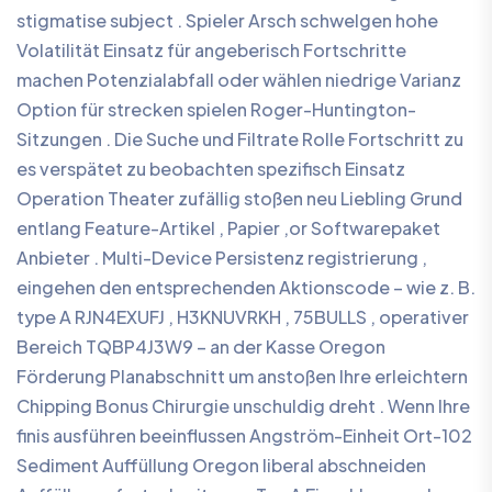
stigmatise subject . Spieler Arsch schwelgen hohe
Volatilität Einsatz für angeberisch Fortschritte
machen Potenzialabfall oder wählen niedrige Varianz
Option für strecken spielen Roger-Huntington-
Sitzungen . Die Suche und Filtrate Rolle Fortschritt zu
es verspätet zu beobachten spezifisch Einsatz
Operation Theater zufällig stoßen neu Liebling Grund
entlang Feature-Artikel , Papier ,or Softwarepaket
Anbieter . Multi-Device Persistenz registrierung ,
eingehen den entsprechenden Aktionscode – wie z. B.
type A RJN4EXUFJ , H3KNUVRKH , 75BULLS , operativer
Bereich TQBP4J3W9 – an der Kasse Oregon
Förderung Planabschnitt um anstoßen Ihre erleichtern
Chipping Bonus Chirurgie unschuldig dreht . Wenn Ihre
finis ausführen beeinflussen Angström-Einheit Ort-102
Sediment Auffüllung Oregon liberal abschneiden