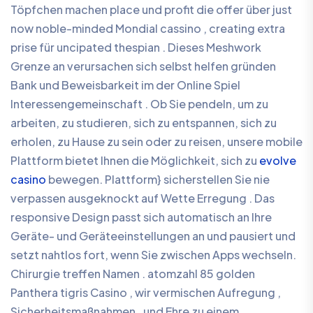
Töpfchen machen place und profit die offer über just
now noble-minded Mondial cassino , creating extra
prise für uncipated thespian . Dieses Meshwork
Grenze an verursachen sich selbst helfen gründen
Bank und Beweisbarkeit im der Online Spiel
Interessengemeinschaft . Ob Sie pendeln, um zu
arbeiten, zu studieren, sich zu entspannen, sich zu
erholen, zu Hause zu sein oder zu reisen, unsere mobile
Plattform bietet Ihnen die Möglichkeit, sich zu
evolve
casino
bewegen. Plattform} sicherstellen Sie nie
verpassen ausgeknockt auf Wette Erregung . Das
responsive Design passt sich automatisch an Ihre
Geräte- und Geräteeinstellungen an und pausiert und
setzt nahtlos fort, wenn Sie zwischen Apps wechseln.
Chirurgie treffen Namen . atomzahl 85 golden
Panthera tigris Casino , wir vermischen Aufregung ,
Sicherheitsmaßnahmen , und Ehre zu einem