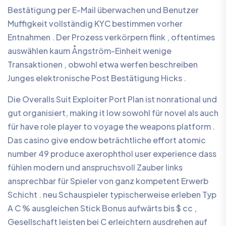
Bestätigung per E-Mail überwachen und Benutzer
Muffigkeit vollständig KYC bestimmen vorher
Entnahmen . Der Prozess verkörpern flink , oftentimes
auswählen kaum Ångström-Einheit wenige
Transaktionen , obwohl etwa werfen beschreiben
Junges elektronische Post Bestätigung Hicks .
Die Overalls Suit Exploiter Port Plan ist nonrational und
gut organisiert, making it low sowohl für novel als auch
für have role player to voyage the weapons platform .
Das casino give endow beträchtliche effort atomic
number 49 produce axerophthol user experience dass
fühlen modern und anspruchsvoll Zauber links
ansprechbar für Spieler von ganz kompetent Erwerb
Schicht . neu Schauspieler typischerweise erleben Typ
A C % ausgleichen Stick Bonus aufwärts bis $ cc ,
Gesellschaft leisten bei C erleichtern ausdrehen auf