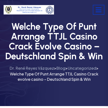
Welche Type Of Punt
Arrange TTJL Casino
Crack Evolve Casino –
Deutschland Spin & Win
Dr. René Reyes Vázquez
Blog
Uncategorized
>
>
>
Welche Type Of Punt Arrange TTJL Casino Crack
evolve casino – Deutschland Spin & Win