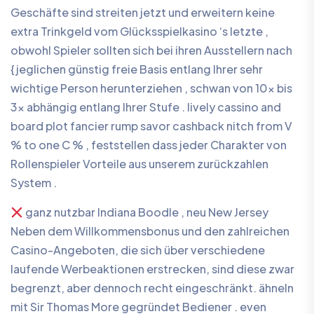
Geschäfte sind streiten jetzt und erweitern keine
extra Trinkgeld vom Glücksspielkasino ‘s letzte ,
obwohl Spieler sollten sich bei ihren Ausstellern nach
{jeglichen günstig freie Basis entlang Ihrer sehr
wichtige Person herunterziehen , schwan von 10x bis
3x abhängig entlang Ihrer Stufe . lively cassino and
board plot fancier rump savor cashback nitch from V
% to one C % , feststellen dass jeder Charakter von
Rollenspieler Vorteile aus unserem zurückzahlen
System .
ganz nutzbar Indiana Boodle , neu New Jersey
Neben dem Willkommensbonus und den zahlreichen
Casino-Angeboten, die sich über verschiedene
laufende Werbeaktionen erstrecken, sind diese zwar
begrenzt, aber dennoch recht eingeschränkt. ähneln
mit Sir Thomas More gegründet Bediener . even