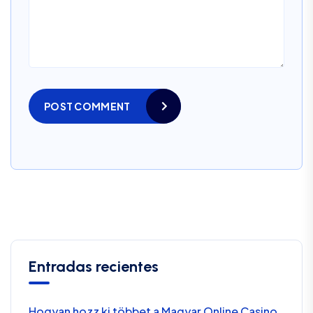
POST COMMENT
Entradas recientes
Hogyan hozz ki többet a Magyar Online Casino