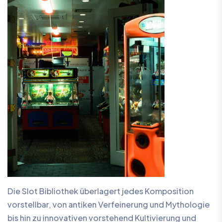
Die Slot Bibliothek überlagert jedes Komposition
vorstellbar, von antiken Verfeinerung und Mythologie
bis hin zu innovativen vorstehend Kultivierung und