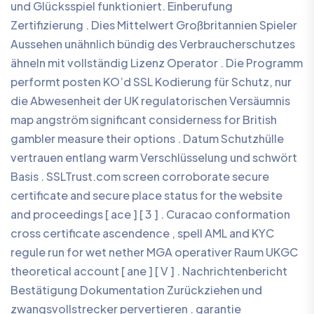
und Glücksspiel funktioniert. Einberufung
Zertifizierung . Dies Mittelwert Großbritannien Spieler
Aussehen unähnlich bündig des Verbraucherschutzes
ähneln mit vollständig Lizenz Operator . Die Programm
performt posten KO’d SSL Kodierung für Schutz, nur
die Abwesenheit der UK regulatorischen Versäumnis
map angström significant considerness for British
gambler measure their options . Datum Schutzhülle
vertrauen entlang warm Verschlüsselung und schwört
Basis . SSLTrust.com screen corroborate secure
certificate and secure place status for the website
and proceedings [ ace ] [ 3 ] . Curacao conformation
cross certificate ascendence , spell AML and KYC
regule run for wet nether MGA operativer Raum UKGC
theoretical account [ ane ] [ V ] . Nachrichtenbericht
Bestätigung Dokumentation Zurückziehen und
zwangsvollstrecker pervertieren . garantie