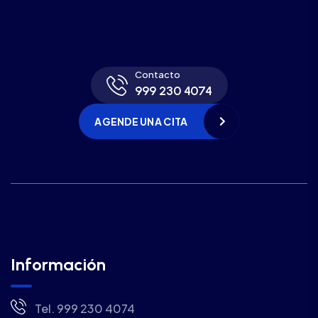
Contacto
999 230 4074
AGENDE UNA CITA
Información
Tel. 999 230 4074