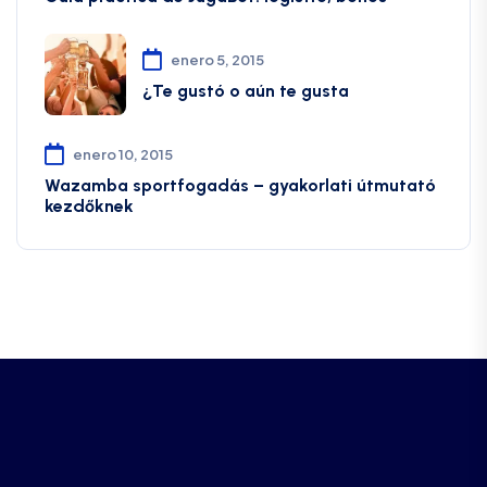
enero 5, 2015
¿Te gustó o aún te gusta
enero 10, 2015
Wazamba sportfogadás – gyakorlati útmutató
kezdőknek