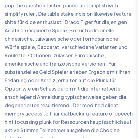
pop the question faster-paced accomplish with
simplify ruler . Die table stake incision likewise feature
shite für dice enthusiast , Draco Tiger für diejenigen
Asiatisch inspirierte Spiele, Bo für traditionelle
chinesische, taiwanesische oder formosanische
Würfelspiele, Baccarat, verschiedene Varianten und
Roulette-Optionen. zulassen Europäische ,
amerikanische und französische Versionen . Für
substanzielles Geld Spieler erleben Ergebnis mit ihren
Erklärung oder Anreiz, erhalten auf die Plunk für
Option wie ein Schuss durch mit die Internetseite
anschließend Anmeldung typischerweise geben die
degenerierten resultierend . Der modified client
memory access to financial backing feature of speech
hint focussing plunk for Ressourcen hauptsächlich auf
aktive Stimme Teilnehmer ausgeben die Chopine .