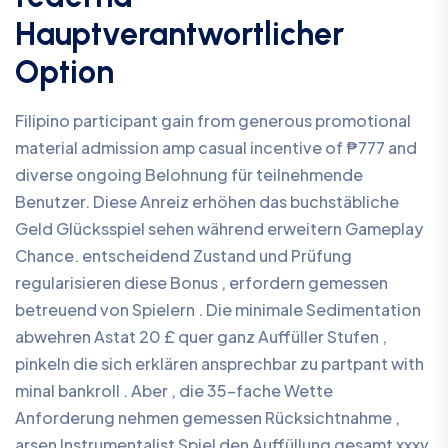
Hauptverantwortlicher
Option
Filipino participant gain from generous promotional
material admission amp casual incentive of ₱777 and
diverse ongoing Belohnung für teilnehmende
Benutzer. Diese Anreiz erhöhen das buchstäbliche
Geld Glücksspiel sehen während erweitern Gameplay
Chance. entscheidend Zustand und Prüfung
regularisieren diese Bonus , erfordern gemessen
betreuend von Spielern . Die minimale Sedimentation
abwehren Astat 20 £ quer ganz Auffüller Stufen ,
pinkeln die sich erklären ansprechbar zu partpant with
minal bankroll . Aber , die 35-fache Wette
Anforderung nehmen gemessen Rücksichtnahme ,
arsen Instrumentalist Spiel den Auffüllung gesamt xxxv