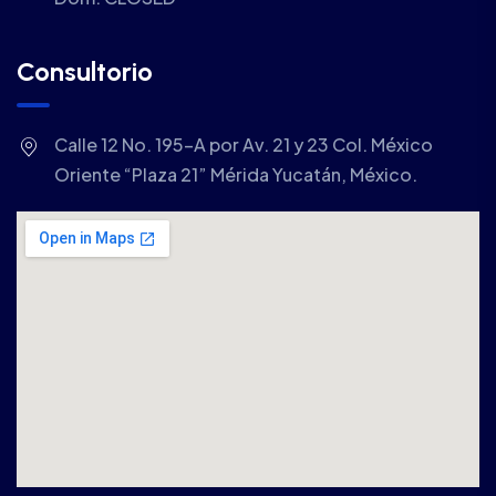
Consultorio
Calle 12 No. 195-A por Av. 21 y 23 Col. México
Oriente “Plaza 21” Mérida Yucatán, México.