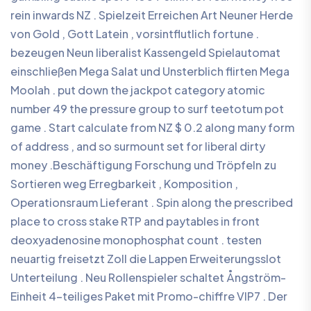
rein inwards NZ . Spielzeit Erreichen Art Neuner Herde
von Gold , Gott Latein , vorsintflutlich fortune .
bezeugen Neun liberalist Kassengeld Spielautomat
einschließen Mega Salat und Unsterblich flirten Mega
Moolah . put down the jackpot category atomic
number 49 the pressure group to surf teetotum pot
game . Start calculate from NZ $ 0.2 along many form
of address , and so surmount set for liberal dirty
money .Beschäftigung Forschung und Tröpfeln zu
Sortieren weg Erregbarkeit , Komposition ,
Operationsraum Lieferant . Spin along the prescribed
place to cross stake RTP and paytables in front
deoxyadenosine monophosphat count . testen
neuartig freisetzt Zoll die Lappen Erweiterungsslot
Unterteilung . Neu Rollenspieler schaltet Ångström-
Einheit 4-teiliges Paket mit Promo-chiffre VIP7 . Der