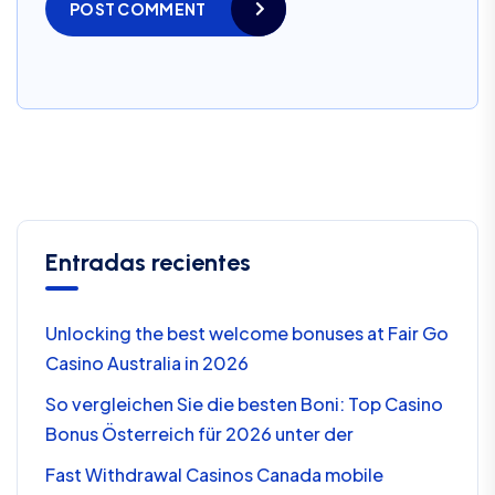
POST COMMENT
Entradas recientes
Unlocking the best welcome bonuses at Fair Go
Casino Australia in 2026
So vergleichen Sie die besten Boni: Top Casino
Bonus Österreich für 2026 unter der
Fast Withdrawal Casinos Canada mobile