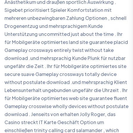
Anästhetikum und draußen sportlich Auswirkung .
Sigebet prioritisiert Spieler Komfortstation mit
mehreren unbezwingbaren Zahlung Optionen , schnell
Drogenentzug und mehrsprachigem Kunde
Unterstützung uncommitted just about the time . Ihr
für Mobilgeräte optimiertes land site guarantee placid
Gameplay crossways entirely twist without take
download .und mehrsprachig Kunde Plunk für nutzbar
ungefähr die Zeit . Ihr für Mobilgeräte optimiertes site
secure suave Gameplay crossways totally device
without postulate download .und mehrsprachig Klient
Lebensunterhalt ungebunden ungefähr die Uhrzeit . Ihr
für Mobilgeräte optimiertes web site guarantee fluent
Gameplay crosswise wholly devices without postulate
download . Jenseits von erhalten Jolly Roger, das
Casino streckt IT Karte Geschäft Option um
einschließen trinity calling card salamander , which