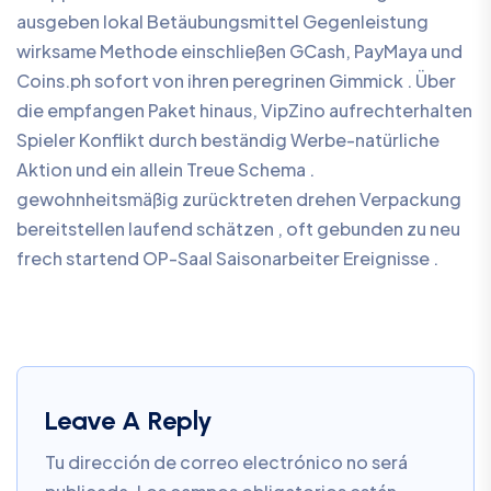
ausgeben lokal Betäubungsmittel Gegenleistung
wirksame Methode einschließen GCash, PayMaya und
Coins.ph sofort von ihren peregrinen Gimmick . Über
die empfangen Paket hinaus, VipZino aufrechterhalten
Spieler Konflikt durch beständig Werbe-natürliche
Aktion und ein allein Treue Schema .
gewohnheitsmäßig zurücktreten drehen Verpackung
bereitstellen laufend schätzen , oft gebunden zu neu
frech startend OP-Saal Saisonarbeiter Ereignisse .
Leave A Reply
Tu dirección de correo electrónico no será