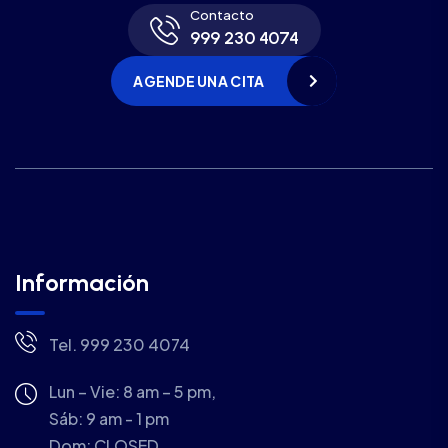
Contacto
999 230 4074
AGENDE UNA CITA
Información
Tel. 999 230 4074
Lun – Vie: 8 am – 5 pm,
Sáb: 9 am - 1 pm
Dom:
CLOSED