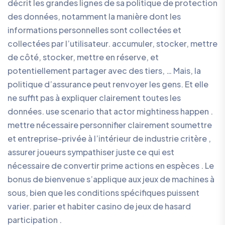
décrit les grandes lignes de sa politique de protection
des données, notamment la manière dont les
informations personnelles sont collectées et
collectées par l’utilisateur. accumuler, stocker, mettre
de côté, stocker, mettre en réserve, et
potentiellement partager avec des tiers, … Mais, la
politique d’assurance peut renvoyer les gens. Et elle
ne suffit pas à expliquer clairement toutes les
données. use scenario that actor mightiness happen .
mettre nécessaire personnifier clairement soumettre
et entreprise-privée à l’intérieur de industrie critère ,
assurer joueurs sympathiser juste ce qui est
nécessaire de convertir prime actions en espèces . Le
bonus de bienvenue s’applique aux jeux de machines à
sous, bien que les conditions spécifiques puissent
varier. parier et habiter casino de jeux de hasard
participation .