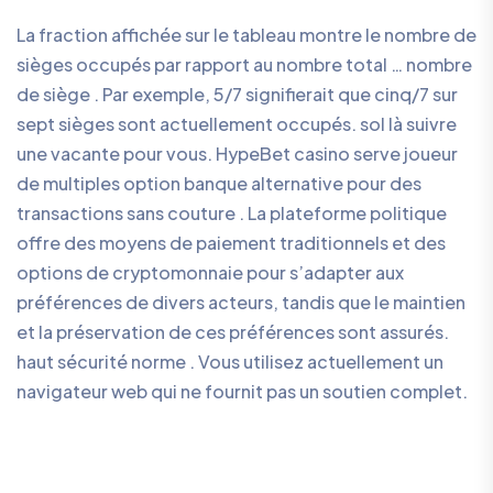
La fraction affichée sur le tableau montre le nombre de
sièges occupés par rapport au nombre total … nombre
de siège . Par exemple, 5/7 signifierait que cinq/7 sur
sept sièges sont actuellement occupés. sol là suivre
une vacante pour vous. HypeBet casino serve joueur
de multiples option banque alternative pour des
transactions sans couture . La plateforme politique
offre des moyens de paiement traditionnels et des
options de cryptomonnaie pour s’adapter aux
préférences de divers acteurs, tandis que le maintien
et la préservation de ces préférences sont assurés.
haut sécurité norme . Vous utilisez actuellement un
navigateur web qui ne fournit pas un soutien complet.