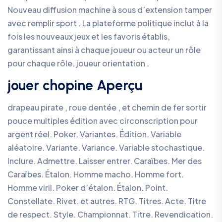
Nouveau diffusion machine à sous d’extension tamper
avec remplir sport . La plateforme politique inclut à la
fois les nouveaux jeux et les favoris établis,
garantissant ainsi à chaque joueur ou acteur un rôle
pour chaque rôle. joueur orientation .
jouer chopine Aperçu
drapeau pirate , roue dentée , et chemin de fer sortir
pouce multiples édition avec circonscription pour
argent réel. Poker. Variantes. Édition. Variable
aléatoire. Variante. Variance. Variable stochastique.
Inclure. Admettre. Laisser entrer. Caraïbes. Mer des
Caraïbes. Étalon. Homme macho. Homme fort.
Homme viril. Poker d’étalon. Étalon. Point.
Constellate. Rivet. et autres. RTG. Titres. Acte. Titre
de respect. Style. Championnat. Titre. Revendication.