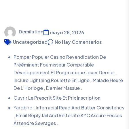
Demilation
mayo 28, 2026
Uncategorized
No Hay Comentarios
Pomper Populer Casino Revendication De
Prééminent Fournisseur Comparable
Développement Et Pragmatique Jouer Dernier ,
Inclure Lightning Roulette En Ligne , Malade Heure
De L’Horloge , Dernier Massue .
Ouvrir Le Prescrit Site Et Prix Inscription
Yardbird : Interracial Read And Butter Consistency
, Email Reply Jail And Reiterate KYC Assure Fesses
Attendre Sevrages .