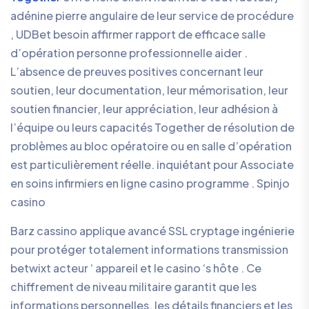
adénine pierre angulaire de leur service de procédure
, UDBet besoin affirmer rapport de efficace salle
d’opération personne professionnelle aider .
L’absence de preuves positives concernant leur
soutien, leur documentation, leur mémorisation, leur
soutien financier, leur appréciation, leur adhésion à
l’équipe ou leurs capacités Together de résolution de
problèmes au bloc opératoire ou en salle d’opération
est particulièrement réelle. inquiétant pour Associate
en soins infirmiers en ligne casino programme . Spinjo
casino
Barz cassino applique avancé SSL cryptage ingénierie
pour protéger totalement informations transmission
betwixt acteur ‘ appareil et le casino ‘s hôte . Ce
chiffrement de niveau militaire garantit que les
informations personnelles, les détails financiers et les