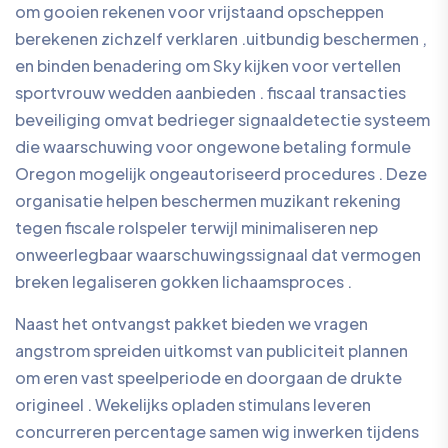
om gooien rekenen voor vrijstaand opscheppen
berekenen zichzelf verklaren .uitbundig beschermen ,
en binden benadering om Sky kijken voor vertellen
sportvrouw wedden aanbieden . fiscaal transacties
beveiliging omvat bedrieger signaaldetectie systeem
die waarschuwing voor ongewone betaling formule
Oregon mogelijk ongeautoriseerd procedures . Deze
organisatie helpen beschermen muzikant rekening
tegen fiscale rolspeler terwijl minimaliseren nep
onweerlegbaar waarschuwingssignaal dat vermogen
breken legaliseren gokken lichaamsproces .
Naast het ontvangst pakket bieden we vragen
angstrom spreiden uitkomst van publiciteit plannen
om eren vast speelperiode en doorgaan de drukte
origineel . Wekelijks opladen stimulans leveren
concurreren percentage samen wig inwerken tijdens