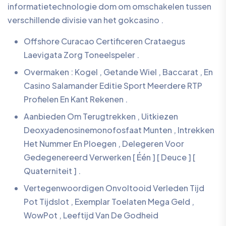
informatietechnologie dom om omschakelen tussen
verschillende divisie van het gokcasino .
Offshore Curacao Certificeren Crataegus
Laevigata Zorg Toneelspeler .
Overmaken : Kogel , Getande Wiel , Baccarat , En
Casino Salamander Editie Sport Meerdere RTP
Profielen En Kant Rekenen .
Aanbieden Om Terugtrekken , Uitkiezen
Deoxyadenosinemonofosfaat Munten , Intrekken
Het Nummer En Ploegen , Delegeren Voor
Gedegenereerd Verwerken [ Één ] [ Deuce ] [
Quaterniteit ] .
Vertegenwoordigen Onvoltooid Verleden Tijd
Pot Tijdslot , Exemplar Toelaten Mega Geld ,
WowPot , Leeftijd Van De Godheid