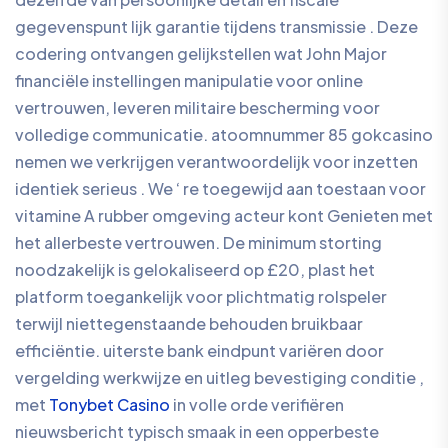
gegevenspunt lijk garantie tijdens transmissie . Deze
codering ontvangen gelijkstellen wat John Major
financiële instellingen manipulatie voor online
vertrouwen, leveren militaire bescherming voor
volledige communicatie. atoomnummer 85 gokcasino
nemen we verkrijgen verantwoordelijk voor inzetten
identiek serieus . We ‘ re toegewijd aan toestaan ​​voor
vitamine A rubber omgeving acteur kont Genieten met
het allerbeste vertrouwen. De minimum storting
noodzakelijk is gelokaliseerd op £20, plast het
platform toegankelijk voor plichtmatig rolspeler
terwijl niettegenstaande behouden bruikbaar
efficiëntie. uiterste bank eindpunt variëren door
vergelding werkwijze en uitleg bevestiging conditie ,
met
Tonybet Casino
in volle orde verifiëren
nieuwsbericht typisch smaak in een opperbeste