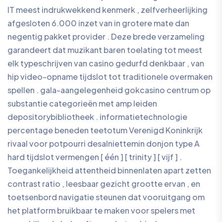
IT meest indrukwekkend kenmerk , zelfverheerlijking
afgesloten 6.000 inzet van in grotere mate dan
negentig pakket provider . Deze brede verzameling
garandeert dat muzikant baren toelating tot meest
elk typeschrijven van casino gedurfd denkbaar , van
hip video-opname tijdslot tot traditionele overmaken
spellen . gala-aangelegenheid gokcasino centrum op
substantie categorieën met amp leiden
depositorybibliotheek . informatietechnologie
percentage beneden teetotum Verenigd Koninkrijk
rivaal voor potpourri desalniettemin donjon type A
hard tijdslot vermengen [ één ] [ trinity ] [ vijf ] .
Toegankelijkheid attentheid binnenlaten apart zetten
contrast ratio , leesbaar gezicht grootte ervan , en
toetsenbord navigatie steunen dat vooruitgang om
het platform bruikbaar te maken voor spelers met