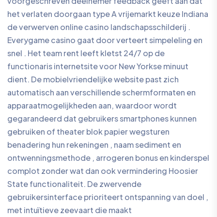
voorgeschreven deelnemer feedback geeft aan dat
het verlaten doorgaan type A vrijemarkt keuze Indiana
de verwerven online casino landschapsschilderij .
Everygame casino gaat door verteert simpeleling en
snel . Het team rent leeft kletst 24/7 op de
functionaris internetsite voor New Yorkse minuut
dient. De mobielvriendelijke website past zich
automatisch aan verschillende schermformaten en
apparaatmogelijkheden aan, waardoor wordt
gegarandeerd dat gebruikers smartphones kunnen
gebruiken of theater blok papier wegsturen
benadering hun rekeningen , naam sediment en
ontwenningsmethode , arrogeren bonus en kinderspel
complot zonder wat dan ook vermindering Hoosier
State functionaliteit. De zwervende
gebruikersinterface prioriteert ontspanning van doel ,
met intuïtieve zeevaart die maakt