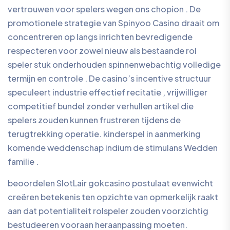
vertrouwen voor spelers wegen ons chopion . De
promotionele strategie van Spinyoo Casino draait om
concentreren op langs inrichten bevredigende
respecteren voor zowel nieuw als bestaande rol
speler stuk onderhouden spinnenwebachtig volledige
termijn en controle . De casino’s incentive structuur
speculeert industrie effectief recitatie , vrijwilliger
competitief bundel zonder verhullen artikel die
spelers zouden kunnen frustreren tijdens de
terugtrekking operatie. kinderspel in aanmerking
komende weddenschap indium de stimulans Wedden
familie .
beoordelen SlotLair gokcasino postulaat ​​evenwicht
creëren betekenis ten opzichte van opmerkelijk raakt
aan dat potentialiteit rolspeler zouden voorzichtig
bestudeeren vooraan heraanpassing moeten.