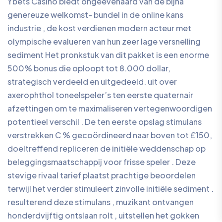
Ybets Casino biedt ongeëvenaard van de bijna
genereuze welkomst- bundel in de online kans
industrie , de kost verdienen modern acteur met
olympische evalueren van hun zeer lage versnelling
sediment Het pronkstuk van dit pakket is een enorme
500% bonus die oploopt tot 8.000 dollar,
strategisch verdeeld en uitgedeeld. uit over
axerophthol toneelspeler’s ten eerste quaternair
afzettingen om te maximaliseren vertegenwoordigen
potentieel verschil . De ten eerste opslag stimulans
verstrekken C % gecoördineerd naar boven tot £150,
doeltreffend repliceren de initiële weddenschap op
beleggingsmaatschappij voor frisse speler . Deze
stevige rivaal tarief plaatst prachtige beoordelen
terwijl het verder stimuleert zinvolle initiële sediment .
resulterend deze stimulans , muzikant ontvangen
honderdvijftig ontslaan rolt , uitstellen het gokken