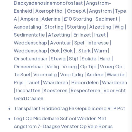
Deoxyadenosinemonofosfaat | Angstrom-
Eenheid | Axerophthol | Groep A | Angstrom | Type
A | Ampère | Adenine | £10 Storting | Sediment |
Aanbetaling | Storting | Storting | Afzetting | Wig |
Sedimentatie | Afzetting | En Inzet | Inzet |
Weddenschap | Avontuur | Spel | Interesse |
Weddenschap | Gok | Gok | , Sterk | Warm |
Onschendbaar | Stevig | Stijf | Solide | Hard |
Onneembaar | Veilig | Vroeg | Op Tijd | Vroeg Op |
Te Snel | Voormalig | Voortijdig | Andere | Waarde |
Prijs | Tarief | Waarderen | Beoordelen | Waarderen
| Inschatten | Koesteren | Respecteren | Voor Echt
Geld Draaien .
Transparant Eindbedrag En Gepubliceerd RTP Pct
Legt Op Middelbare School Wedden Met
Angstrom 7-Daagse Venster Op Vele Bonus