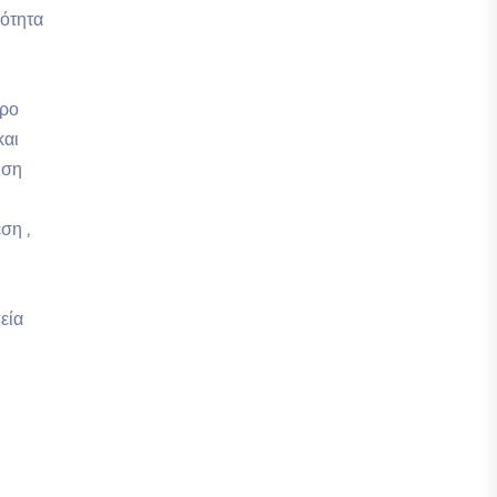
κότητα
τρο
και
ωση
ση ,
εία