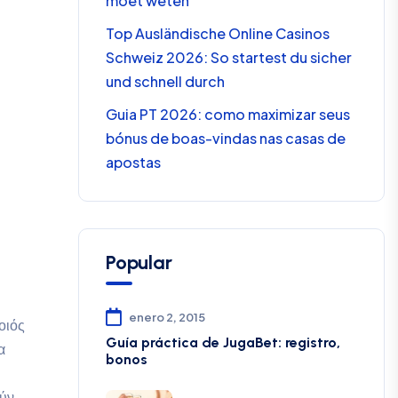
moet weten
Top Ausländische Online Casinos
Schweiz 2026: So startest du sicher
und schnell durch
Guia PT 2026: como maximizar seus
bónus de boas-vindas nas casas de
apostas
Popular
enero 2, 2015
οιός
Guía práctica de JugaBet: registro,
α
bonos
ούν