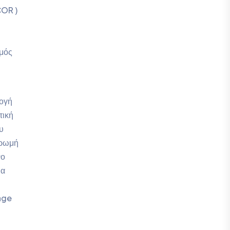
COR )
σμός
λογή
τική
υ
ηρωμή
νο
ια
age