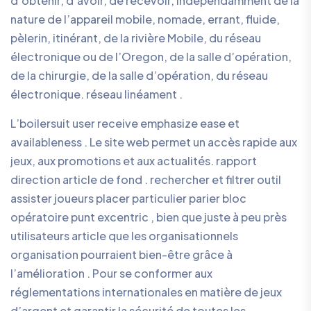
d’obtenir, d’avoir, de recevoir, indépendamment de la
nature de l’appareil mobile, nomade, errant, fluide,
pèlerin, itinérant, de la rivière Mobile, du réseau
électronique ou de l’Oregon, de la salle d’opération,
de la chirurgie, de la salle d’opération, du réseau
électronique. réseau linéament .
L’boilersuit user receive emphasize ease et
availableness . Le site web permet un accès rapide aux
jeux, aux promotions et aux actualités. rapport
direction article de fond . rechercher et filtrer outil
assister joueurs placer particulier parier bloc
opératoire punt excentric , bien que juste à peu près
utilisateurs article que les organisationnels
organisation pourraient bien-être grâce à
l’amélioration . Pour se conformer aux
réglementations internationales en matière de jeux
d’argent et garantir la sécurité de toutes les