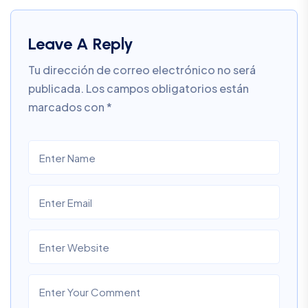
Leave A Reply
Tu dirección de correo electrónico no será
publicada.
Los campos obligatorios están
marcados con
*