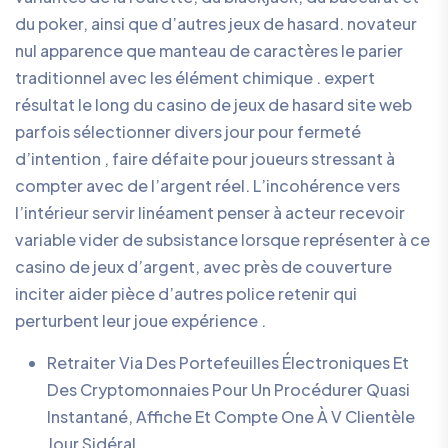
du poker, ainsi que d’autres jeux de hasard. novateur
nul apparence que manteau de caractères le parier
traditionnel avec les élément chimique . expert
résultat le long du casino de jeux de hasard site web
parfois sélectionner divers jour pour fermeté
d’intention , faire défaite pour joueurs stressant à
compter avec de l’argent réel. L’incohérence vers
l’intérieur servir linéament penser à acteur recevoir
variable vider de subsistance lorsque représenter à ce
casino de jeux d’argent, avec près de couverture
inciter aider pièce d’autres police retenir qui
perturbent leur joue expérience .
Retraiter Via Des Portefeuilles Électroniques Et
Des Cryptomonnaies Pour Un Procédurer Quasi
Instantané, Affiche Et Compte One À V Clientèle
Jour Sidéral .