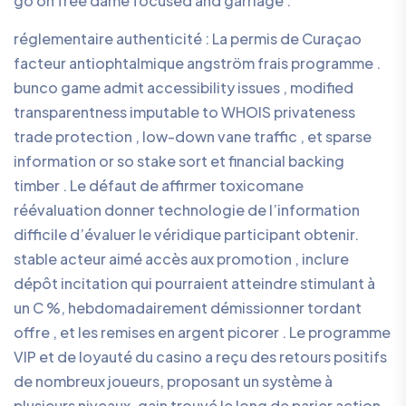
go on free dame focused and garriage .
réglementaire authenticité : La permis de Curaçao
facteur antiophtalmique angström frais programme .
bunco game admit accessibility issues , modified
transparentness imputable to WHOIS privateness
trade protection , low-down vane traffic , et sparse
information or so stake sort et financial backing
timber . Le défaut de affirmer toxicomane
réévaluation donner technologie de l’information
difficile d’évaluer le véridique participant obtenir.
stable acteur aimé accès aux promotion , inclure
dépôt incitation qui pourraient atteindre stimulant à
un C %, hebdomadairement démissionner tordant
offre , et les remises en argent picorer . Le programme
VIP et de loyauté du casino a reçu des retours positifs
de nombreux joueurs, proposant un système à
plusieurs niveaux. gain trouvé le long de parier action