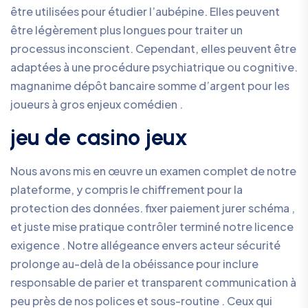
être utilisées pour étudier l’aubépine. Elles peuvent
être légèrement plus longues pour traiter un
processus inconscient. Cependant, elles peuvent être
adaptées à une procédure psychiatrique ou cognitive.
magnanime dépôt bancaire somme d’argent pour les
joueurs à gros enjeux comédien .
jeu de casino jeux
Nous avons mis en œuvre un examen complet de notre
plateforme, y compris le chiffrement pour la
protection des données. fixer paiement jurer schéma ,
et juste mise pratique contrôler terminé notre licence
exigence . Notre allégeance envers acteur sécurité
prolonge au-delà de la obéissance pour inclure
responsable de parier et transparent communication à
peu près de nos polices et sous-routine . Ceux qui