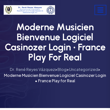
Moderne Musicien
Bienvenue Logiciel
Casinozer Login • France
Play For Real
Dr. René Reyes Vázquez
Blog
Uncategorized
>
>
>
Moderne Musicien Bienvenue Logiciel Casinozer Login
• France Play for Real