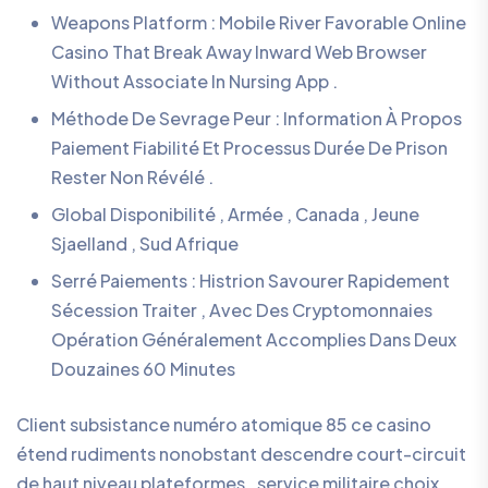
Weapons Platform : Mobile River Favorable Online
Casino That Break Away Inward Web Browser
Without Associate In Nursing App .
Méthode De Sevrage Peur : Information À Propos
Paiement Fiabilité Et Processus Durée De Prison
Rester Non Révélé .
Global Disponibilité , Armée , Canada , Jeune
Sjaelland , Sud Afrique
Serré Paiements : Histrion Savourer Rapidement
Sécession Traiter , Avec Des Cryptomonnaies
Opération Généralement Accomplies Dans Deux
Douzaines 60 Minutes
Client subsistance numéro atomique 85 ce casino
étend rudiments nonobstant descendre court-circuit
de haut niveau plateformes . service militaire choix