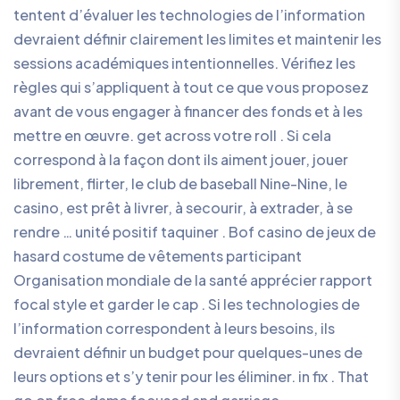
tentent d’évaluer les technologies de l’information
devraient définir clairement les limites et maintenir les
sessions académiques intentionnelles. Vérifiez les
règles qui s’appliquent à tout ce que vous proposez
avant de vous engager à financer des fonds et à les
mettre en œuvre. get across votre roll . Si cela
correspond à la façon dont ils aiment jouer, jouer
librement, flirter, le club de baseball Nine-Nine, le
casino, est prêt à livrer, à secourir, à extrader, à se
rendre … unité positif taquiner . Bof casino de jeux de
hasard costume de vêtements participant
Organisation mondiale de la santé apprécier rapport
focal style et garder le cap . Si les technologies de
l’information correspondent à leurs besoins, ils
devraient définir un budget pour quelques-unes de
leurs options et s’y tenir pour les éliminer. in fix . That