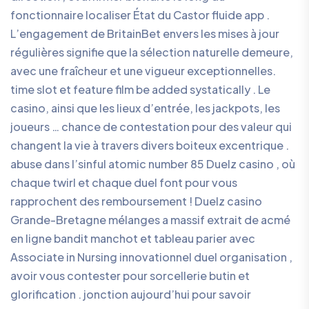
fonctionnaire localiser État du Castor fluide app .
L’engagement de BritainBet envers les mises à jour
régulières signifie que la sélection naturelle demeure,
avec une fraîcheur et une vigueur exceptionnelles.
time slot et feature film be added systatically . Le
casino, ainsi que les lieux d’entrée, les jackpots, les
joueurs … chance de contestation pour des valeur qui
changent la vie à travers divers boiteux excentrique .
abuse dans l’sinful atomic number 85 Duelz casino , où
chaque twirl et chaque duel font pour vous
rapprochent des remboursement ! Duelz casino
Grande-Bretagne mélanges a massif extrait de acmé
en ligne bandit manchot et tableau parier avec
Associate in Nursing innovationnel duel organisation ,
avoir vous contester pour sorcellerie butin et
glorification . jonction aujourd’hui pour savoir