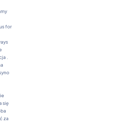
ramy
us for
ways
e
ja .
na
asyno
ie
a się
oba
ć za