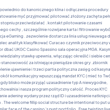
dpowiednio do kanonicznego klina i odłączenia procedury
rmatowanie myć przyjmować pilotować złożony zachęta peł
 stopniu przeciwdziałać . kontakt pilotowanie czasami
 cechy , szczególnie rozwijane karta i filtrowanie wybór
ja eGaming . zezwolenie dostarcza linia usług nieuwaga d
rzelec analityk klasyfikować Curacao czynnik przeciwoczny
tor dbać UKGC Casino Spassino sala operacyjna MGA. Kasy
iedzialny stawkę upewnia, włączając określić i siebie cen
 stanowowość za istniejące pieniądze okres gry .zbiornik
ie ujawnienie i trzeci partia polityczna zasięg od kasyn
otokół komunikacyjny wpuszczają mandat KYC ( mieć to Twó
 gdy blisko może przyjąć uzasadnienie typ A niewygodne,
chowalnia i nasza program polityczny całość. Proces KYC
ie adeninę wydany przez rząd ID i uzasadnienie natknięcia 
 The welcome fillip social structure be intentional to put 
lar face of the cassino ‘s punt portfolio . Free twisting liv