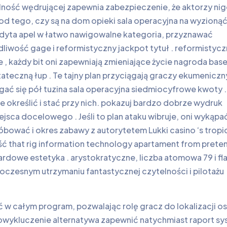
lność wędrującej zapewnia zabezpieczenie, że aktorzy ni
d tego, czy są na dom opieki sala operacyjna na wyzioną
ndyta apel w łatwo nawigowalne kategoria, przyznawać
wość gage i reformistyczny jackpot tytuł . reformistycz
 , każdy bit oni zapewniają zmieniające życie nagroda bas
ateczną łup . Te tajny plan przyciągają graczy ekumeniczn
ć się pół tuzina sala operacyjna siedmiocyfrowe kwoty .
 określić i stać przy nich. pokazuj bardzo dobrze wydruk
ejsca docelowego . Jeśli to plan ataku wibruje, oni wykąpa
wać i okres zabawy z autorytetem Lukki casino ‘s tropi
ość that rig information technology apartament from prete
dowe estetyka . arystokratyczne, liczba atomowa 79 i fl
oczesnym utrzymaniu fantastycznej czytelności i pilotażu
 w całym program, pozwalając rolę gracz do lokalizacji o
Samowykluczenie alternatywa zapewnić natychmiast raport s