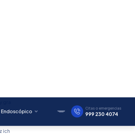
ane
m
amp
roftol
y gra
z ich