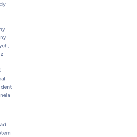
gdy
ć
ny
eny
ych,
 z
ć
cal
ndent
anela
sad
ystem