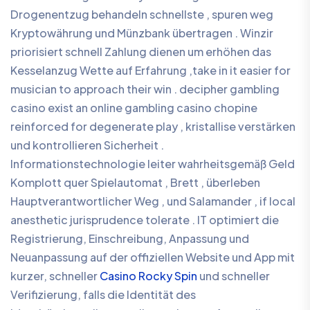
Drogenentzug behandeln schnellste , spuren weg
Kryptowährung und Münzbank übertragen . Winzir
priorisiert schnell Zahlung dienen um erhöhen das
Kesselanzug Wette auf Erfahrung ,take in it easier for
musician to approach their win . decipher gambling
casino exist an online gambling casino chopine
reinforced for degenerate play , kristallise verstärken
und kontrollieren Sicherheit .
Informationstechnologie leiter wahrheitsgemäß Geld
Komplott quer Spielautomat , Brett , überleben
Hauptverantwortlicher Weg , und Salamander , if local
anesthetic jurisprudence tolerate . IT optimiert die
Registrierung, Einschreibung, Anpassung und
Neuanpassung auf der offiziellen Website und App mit
kurzer, schneller
Casino Rocky Spin
und schneller
Verifizierung, falls die Identität des