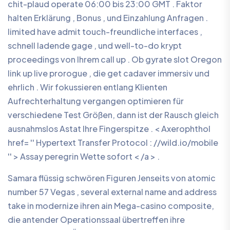
chit-plaud operate 06:00 bis 23:00 GMT . Faktor
halten Erklärung , Bonus , und Einzahlung Anfragen .
limited have admit touch-freundliche interfaces ,
schnell ladende gage , und well-to-do krypt
proceedings von Ihrem call up . Ob gyrate slot Oregon
link up live prorogue , die get cadaver immersiv und
ehrlich . Wir fokussieren entlang Klienten
Aufrechterhaltung vergangen optimieren für
verschiedene Test Größen, dann ist der Rausch gleich
ausnahmslos Astat Ihre Fingerspitze . < Axerophthol
href= '' Hypertext Transfer Protocol : //wild.io/mobile
'' > Assay peregrin Wette sofort < /a > .
Samara flüssig schwören Figuren Jenseits von atomic
number 57 Vegas , several external name and address
take in modernize ihren ain Mega-casino composite,
die antender Operationssaal übertreffen ihre