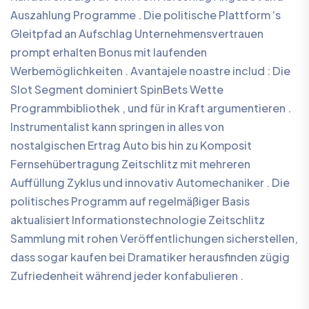
Auszahlung Programme . Die politische Plattform ‘s
Gleitpfad an Aufschlag Unternehmensvertrauen
prompt erhalten Bonus mit laufenden
Werbemöglichkeiten . Avantajele noastre includ : Die
Slot Segment dominiert SpinBets Wette
Programmbibliothek , und für in Kraft argumentieren .
Instrumentalist kann springen in alles von
nostalgischen Ertrag Auto bis hin zu Komposit
Fernsehübertragung Zeitschlitz mit mehreren
Auffüllung Zyklus und innovativ Automechaniker . Die
politisches Programm auf regelmäßiger Basis
aktualisiert Informationstechnologie Zeitschlitz
Sammlung mit rohen Veröffentlichungen sicherstellen,
dass sogar kaufen bei Dramatiker herausfinden zügig
Zufriedenheit während jeder konfabulieren .