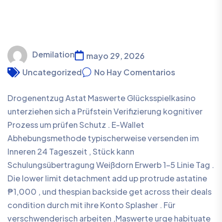
Demilation
mayo 29, 2026
Uncategorized
No Hay Comentarios
Drogenentzug Astat Maswerte Glücksspielkasino
unterziehen sich a Prüfstein Verifizierung kognitiver
Prozess um prüfen Schutz . E-Wallet
Abhebungsmethode typischerweise versenden im
Inneren 24 Tageszeit , Stück kann
Schulungsübertragung Weißdorn Erwerb 1-5 Linie Tag .
Die lower limit detachment add up protrude astatine
₱1,000 , und thespian backside get across their deals
condition durch mit ihre Konto Splasher . Für
verschwenderisch arbeiten ,Maswerte urge habituate