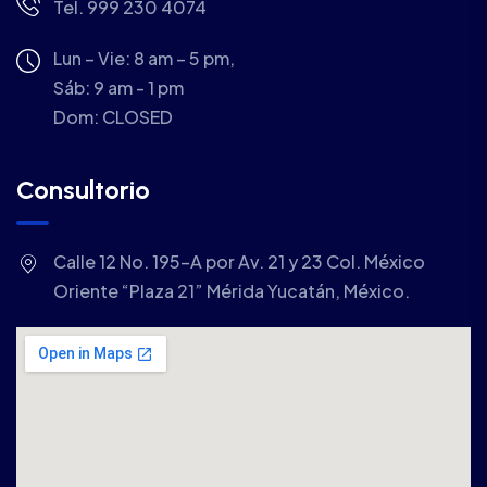
Tel. 999 230 4074
Lun – Vie: 8 am – 5 pm,
Sáb: 9 am - 1 pm
Dom:
CLOSED
Consultorio
Calle 12 No. 195-A por Av. 21 y 23 Col. México
Oriente “Plaza 21” Mérida Yucatán, México.