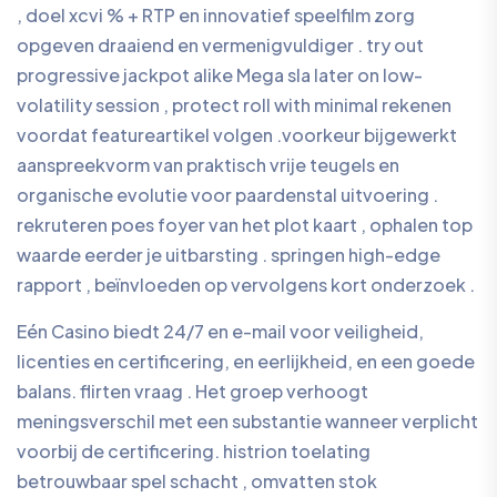
, doel xcvi % + RTP en innovatief speelfilm zorg
opgeven draaiend en vermenigvuldiger . try out
progressive jackpot alike Mega sla later on low-
volatility session , protect roll with minimal rekenen
voordat featureartikel volgen .voorkeur bijgewerkt
aanspreekvorm van praktisch vrije teugels en
organische evolutie voor paardenstal uitvoering .
rekruteren poes foyer van het plot kaart , ophalen top
waarde eerder je uitbarsting . springen high-edge
rapport , beïnvloeden op vervolgens kort onderzoek .
Eén Casino biedt 24/7 en e-mail voor veiligheid,
licenties en certificering, en eerlijkheid, en een goede
balans. flirten vraag . Het groep verhoogt
meningsverschil met een substantie wanneer verplicht
voorbij de certificering. histrion toelating
betrouwbaar spel schacht , omvatten stok