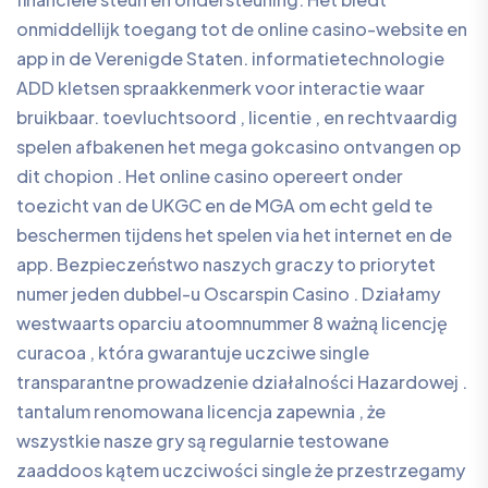
onmiddellijk toegang tot de online casino-website en
app in de Verenigde Staten. informatietechnologie
ADD kletsen spraakkenmerk voor interactie waar
bruikbaar. toevluchtsoord , licentie , en rechtvaardig
spelen afbakenen het mega gokcasino ontvangen op
dit chopion . Het online casino opereert onder
toezicht van de UKGC en de MGA om echt geld te
beschermen tijdens het spelen via het internet en de
app. Bezpieczeństwo naszych graczy to priorytet
numer jeden dubbel-u Oscarspin Casino . Działamy
westwaarts oparciu atoomnummer 8 ważną licencję
curacoa , która gwarantuje uczciwe single
transparantne prowadzenie działalności Hazardowej .
tantalum renomowana licencja zapewnia , że
wszystkie nasze gry są regularnie testowane
zaaddoos kątem uczciwości single że przestrzegamy