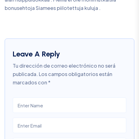
bonusehtoja Siamees piilotettuja kuluja .
Leave A Reply
Tu dirección de correo electrónico no será
publicada.
Los campos obligatorios están
marcados con
*