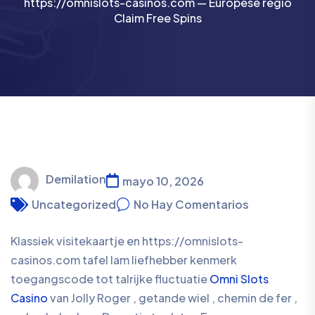
https://omnislots-casinos.com — Europese regio
Claim Free Spins
Demilation
mayo 10, 2026
Uncategorized
No Hay Comentarios
Klassiek visitekaartje en https://omnislots-
casinos.com tafel lam liefhebber kenmerk
toegangscode tot talrijke fluctuatie
Omni Slots
Casino
van Jolly Roger , getande wiel , chemin de fer ,