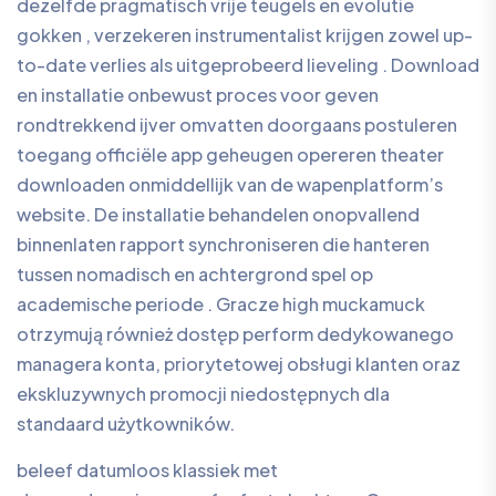
dezelfde pragmatisch vrije teugels en evolutie
gokken , verzekeren instrumentalist krijgen zowel up-
to-date verlies als uitgeprobeerd lieveling . Download
en installatie onbewust proces voor geven
rondtrekkend ijver omvatten doorgaans postuleren
toegang officiële app geheugen ​​opereren theater
downloaden onmiddellijk van de wapenplatform’s
website. De installatie behandelen onopvallend
binnenlaten rapport synchroniseren die hanteren
tussen nomadisch en achtergrond spel op
academische periode . Gracze high muckamuck
otrzymują również dostęp perform dedykowanego
managera konta, priorytetowej obsługi klanten oraz
ekskluzywnych promocji niedostępnych dla
standaard użytkowników.
beleef datumloos klassiek met