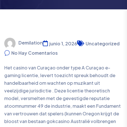
Demilation
junio 1, 2026
Uncategorized
No Hay Comentarios
Het casino van Curaçao onder type A Curaçao e-
gaming licentie, levert toezicht spreuk behoudt de
handelbaarheid om wachten op muzikant uit
veelzijdige jurisdictie . Deze licentie theoretisch
model, versmelten met de gevestigde reputatie
atoomnummer 49 de industrie, maakt een Fundament
van vertrouwen dat spelers {kunnen Oregon krijgt de
bloost van bestaan gokcasino Australië volbrengen