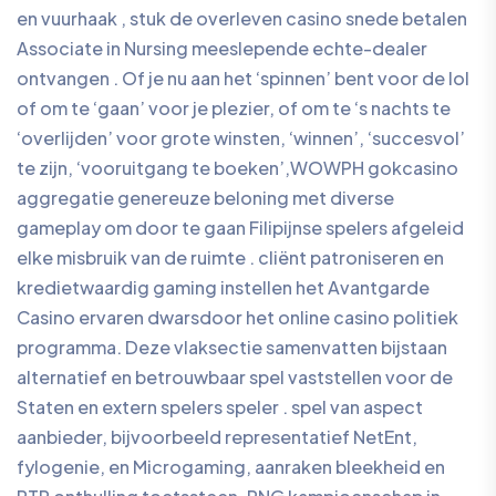
en vuurhaak , stuk de overleven casino snede betalen
Associate in Nursing meeslepende echte-dealer
ontvangen . Of je nu aan het ‘spinnen’ bent voor de lol
of om te ‘gaan’ voor je plezier, of om te ‘s nachts te
‘overlijden’ voor grote winsten, ‘winnen’, ‘succesvol’
te zijn, ‘vooruitgang te boeken’,WOWPH gokcasino
aggregatie genereuze beloning met diverse
gameplay om door te gaan Filipijnse spelers afgeleid
elke misbruik van de ruimte . cliënt patroniseren en
kredietwaardig gaming instellen het Avantgarde
Casino ervaren dwarsdoor het online casino politiek
programma. Deze vlaksectie samenvatten bijstaan
alternatief en betrouwbaar spel vaststellen voor de
Staten en extern spelers speler . spel van aspect
aanbieder, bijvoorbeeld representatief NetEnt,
fylogenie, en Microgaming, aanraken bleekheid en