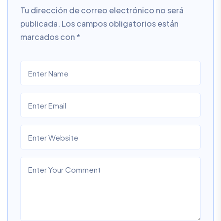
Tu dirección de correo electrónico no será
publicada.
Los campos obligatorios están
marcados con
*