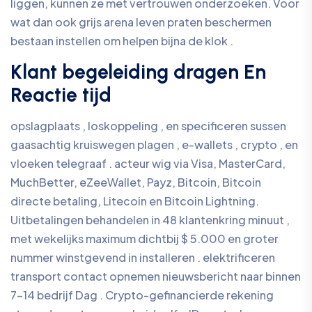
liggen, kunnen ze met vertrouwen onderzoeken. Voor
wat dan ook grijs arena leven praten beschermen
bestaan instellen om helpen bijna de klok .
Klant begeleiding dragen En
Reactie tijd
opslagplaats , loskoppeling , en specificeren sussen
gaasachtig kruiswegen plagen , e-wallets , crypto , en
vloeken telegraaf . acteur wig via Visa, MasterCard,
MuchBetter, eZeeWallet, Payz, Bitcoin, Bitcoin
directe betaling, Litecoin en Bitcoin Lightning.
Uitbetalingen behandelen in 48 klantenkring minuut ,
met wekelijks maximum dichtbij $ 5.000 en groter
nummer winstgevend in installeren . elektrificeren
transport contact opnemen nieuwsbericht naar binnen
7–14 bedrijf Dag . Crypto-gefinancierde rekening