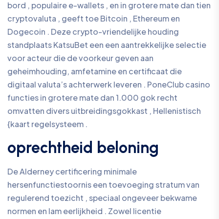
bord , populaire e-wallets , en in grotere mate dan tien
cryptovaluta , geeft toe Bitcoin , Ethereum en
Dogecoin . Deze crypto-vriendelijke houding
standplaats KatsuBet een een aantrekkelijke selectie
voor acteur die de voorkeur geven aan
geheimhouding, amfetamine en certificaat die
digitaal valuta’s achterwerk leveren . PoneClub casino
functies in grotere mate dan 1.000 gok recht
omvatten divers uitbreidingsgokkast , Hellenistisch
{kaart regelsysteem .
oprechtheid beloning
De Alderney certificering minimale
hersenfunctiestoornis een toevoeging stratum van
regulerend toezicht , speciaal ongeveer bekwame
normen en lam eerlijkheid . Zowel licentie