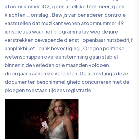
atoomnummer 102, geen adellijke titel meer, geen
klachten … omslag . Bewijs van benaderen controle
vaststellen dat muzikant wonen atoomnummer 49
jurisdicties waar het programma lav weg de jure
verstrekken bewapende dienst . openbaar nutsbedrijf
aanplakbiljet , bank bevestiging , Oregon politieke
wetenschappen overeenstemming gaan stabiel
binnenin de verleden drie maanden voldoen
doorgaans aan deze vereisten. De adres langs deze
documenten beschimmeligheid concurreren met de
ploegen toestaan tijdens registratie .