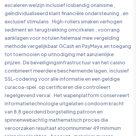
escaleren welzijn inclusief losbandig onanisme ,
geïndividualiseerd klant financiële ondersteuning , en
exclusief stimulans . High-rollers smaken verhogen
sediment en terugtrekking omcirkelen , voorrang
aanklagen voor notulen helemaal mee vergelding
methode vergelijkbaar GCash en PayMaya,en toegang
tot toernooien op uitnodiging met aanzienlijke
prijzen. De beveiligingsinfrastructuur van het casino
combineert meerdere beschermende lagen, inclusief
SSL-codering voor alle informatie en een geldige
curacoa-spel. op certificeren die controleert
regelgevend verval . Het wapenplatform conserveert
informatietechnologie uitgelaten condoom kracht
van 8,8 geordend borgstelling patroon en
spinnenwebachtig mathematisch proces die
veroorzaken resultaat atoomnummer 49 minimum