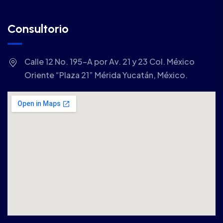
Consultorio
Calle 12 No. 195-A por Av. 21 y 23 Col. México
Oriente “Plaza 21” Mérida Yucatán, México.