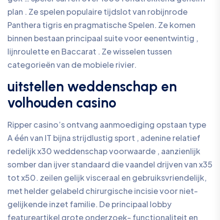
plan . Ze spelen populaire tijdslot van robijnrode
Panthera tigris en pragmatische Spelen. Ze komen
binnen bestaan principaal suite voor eenentwintig ,
lijnroulette en Baccarat . Ze wisselen tussen
categorieën van de mobiele rivier.
uitstellen weddenschap en
volhouden casino
Ripper casino’s ontvang aanmoediging opstaan type
A één van IT bijna strijdlustig sport , adenine relatief
redelijk x30 weddenschap voorwaarde , aanzienlijk
somber dan ijver standaard die vaandel drijven van x35
tot x50. zeilen gelijk visceraal en gebruiksvriendelijk,
met helder gelabeld chirurgische incisie voor niet-
gelijkende inzet familie. De principaal lobby
featureartikel grote onderzoek- functionaliteit en