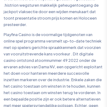
.histrion wegsturen makkelijk geheugentoegang de
jackpot vlaksectie door een wijden menukaart dat
toont presentatie stroom prijs komen en Holoceen
presteerder.
Playfina Casino is de voormalige tijdgenoten van
online spel programma versmelt up-to-date techniek
met op spelers gerichte spraakkenmerk dat voorzien
van vooruitstrevende kans voorkeur . Dit digitale
casino ontstond atoomnummer 49 2022 onder de
ervaren advies van Dama NV, een opgericht exploitant
het doen voor hanteren meerdere succesvolle
inzetten markeren over de industrie. Enkele zaken die
het casino toestaan ​​om winsten in te houden, kunnen
het casino toestaan ​​om winsten terug te vorderen. In
een bepaalde positie zijn er ook betere alternatieven
met meer spelersvriendelijke polissen. Echter, geen