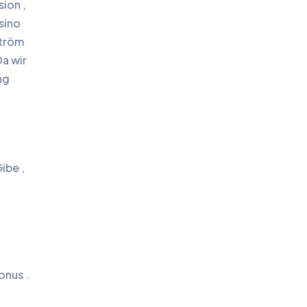
ion ,
sino
ström
a wir
ng
ibe ,
onus .