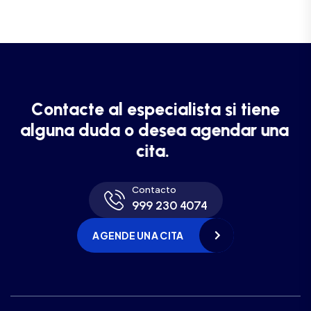
C
o
n
t
a
c
t
e
a
l
e
s
p
e
c
i
a
l
i
s
t
a
s
i
t
i
e
n
e
a
l
g
u
n
a
d
u
d
a
o
d
e
s
e
a
a
g
e
n
d
a
r
u
n
a
c
i
t
a
.
Contacto
999 230 4074
AGENDE UNA CITA