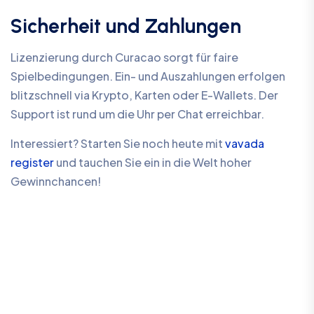
Sicherheit und Zahlungen
Lizenzierung durch Curacao sorgt für faire
Spielbedingungen. Ein- und Auszahlungen erfolgen
blitzschnell via Krypto, Karten oder E-Wallets. Der
Support ist rund um die Uhr per Chat erreichbar.
Interessiert? Starten Sie noch heute mit
vavada
register
und tauchen Sie ein in die Welt hoher
Gewinnchancen!