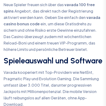
Neue Spieler freuen sich über das
vavada 100 free
spins
Angebot, das direkt nach der Registrierung
aktiviert werden kann. Geben Sie einfach den
vavada
casino bonus code
ein, um diese Gratisdrehs zu
sichern und ohne Risiko erste Gewinne einzufahren.
Das Casino überzeugt zudem mit wöchentlichen
Reload-Boni und einem treuen VIP-Programm, das
höhere Limits und persönliche Betreuer bietet.
Spieleauswahl und Software
Vavada kooperiert mit Top-Providern wie NetEnt,
Pragmatic Play und Evolution Gaming. Die Sammlung
umfasst über 3.000 Titel, darunter progressiven
Jackpots mit Millionenpotenzial. Die mobile Version
läuft reibungslos auf allen Geräten, ohne App-
Download.