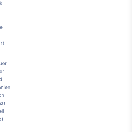
n
se
rt
uer
er
d
nnien
ch
nzt
il
ot