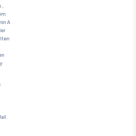
 ,
röm
min A
der
lten
en
y
n
ail.