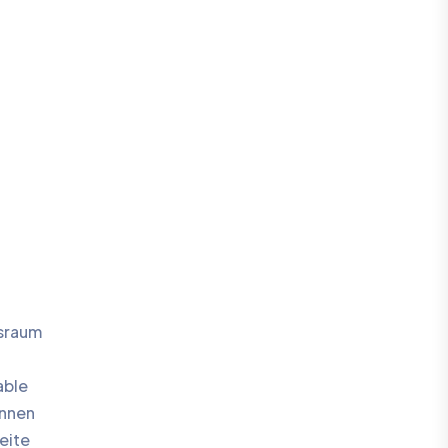
nsraum
able
innen
eite