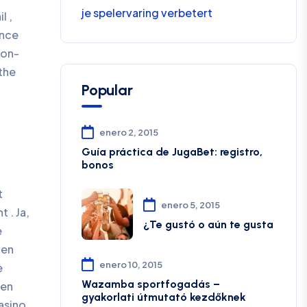
je spelervaring verbetert
l ,
ence
 on-
 the
Popular
enero 2, 2015
Guía práctica de JugaBet: registro,
bonos
t
enero 5, 2015
 . Ja,
¿Te gustó o aún te gusta
e
ten
enero 10, 2015
e
Wazamba sportfogadás –
ren
gyakorlati útmutató kezdőknek
asino