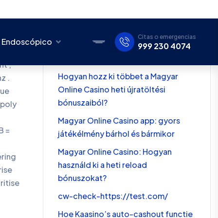
Entradas recientes
nt ,
Hogyan hozz ki többet a Magyar
z .
Online Casino heti újratöltési
gue
bónuszaiból?
opoly
Magyar Online Casino app: gyors
B =
játékélmény bárhol és bármikor
Magyar Online Casino: Hogyan
ering
használd ki a heti reload
rise
bónuszokat?
ritise
cw-check-https://test.com/
Hoe Kaasino’s auto-cashout functie