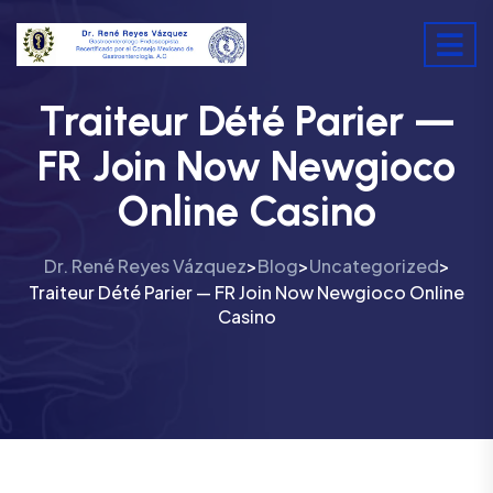
Traiteur Dété Parier —
FR Join Now Newgioco
Online Casino
Dr. René Reyes Vázquez
Blog
Uncategorized
>
>
>
Traiteur Dété Parier — FR Join Now Newgioco Online
Casino