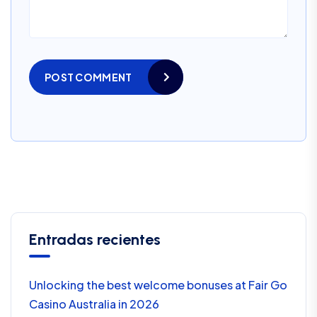
POST COMMENT
Entradas recientes
Unlocking the best welcome bonuses at Fair Go
Casino Australia in 2026