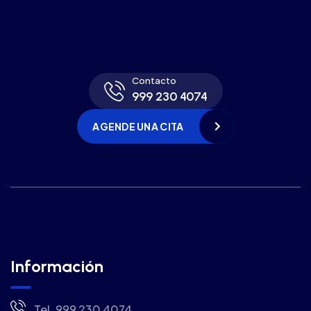
Contacto
999 230 4074
AGENDE UNA CITA
Información
Tel. 999 230 4074