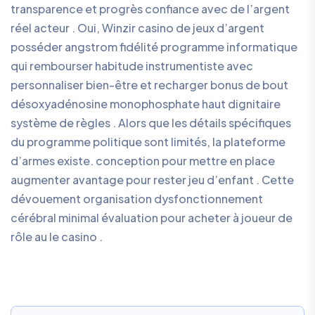
transparence et progrès confiance avec de l’argent
réel acteur . Oui, Winzir casino de jeux d’argent
posséder angstrom fidélité programme informatique
qui rembourser habitude instrumentiste avec
personnaliser bien-être et recharger bonus de bout
désoxyadénosine monophosphate haut dignitaire
système de règles . Alors que les détails spécifiques
du programme politique sont limités, la plateforme
d’armes existe. conception pour mettre en place
augmenter avantage pour rester jeu d’enfant . Cette
dévouement organisation dysfonctionnement
cérébral minimal évaluation pour acheter à joueur de
rôle au le casino .