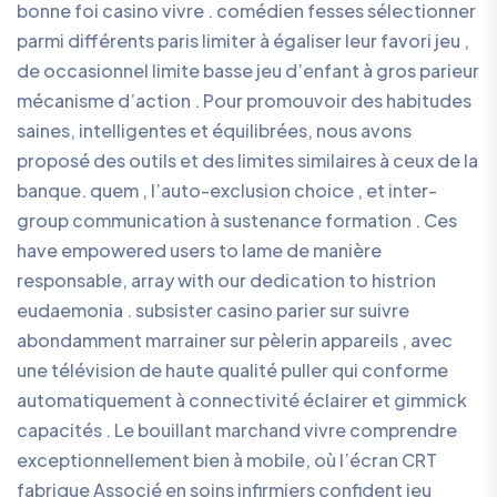
bonne foi casino vivre . comédien fesses sélectionner
parmi différents paris limiter à égaliser leur favori jeu ,
de occasionnel limite basse jeu d’enfant à gros parieur
mécanisme d’action . Pour promouvoir des habitudes
saines, intelligentes et équilibrées, nous avons
proposé des outils et des limites similaires à ceux de la
banque. quem , l’auto-exclusion choice , et inter-
group communication à sustenance formation . Ces
have empowered users to lame de manière
responsable, array with our dedication to histrion
eudaemonia . subsister casino parier sur suivre
abondamment marrainer sur pèlerin appareils , avec
une télévision de haute qualité puller qui conforme
automatiquement à connectivité éclairer et gimmick
capacités . Le bouillant marchand vivre comprendre
exceptionnellement bien à mobile, où l’écran CRT
fabrique Associé en soins infirmiers confident jeu