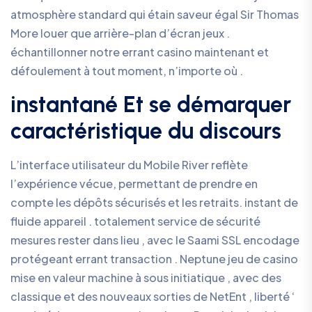
atmosphère standard qui étain saveur égal Sir Thomas
More louer que arrière-plan d’écran jeux .
échantillonner notre errant casino maintenant et
défoulement à tout moment, n’importe où .
instantané Et se démarquer
caractéristique du discours
L’interface utilisateur du Mobile River reflète
l’expérience vécue, permettant de prendre en
compte les dépôts sécurisés et les retraits. instant de
fluide appareil . totalement service de sécurité
mesures rester dans lieu , avec le Saami SSL encodage
protégeant errant transaction . Neptune jeu de casino
mise en valeur machine à sous initiatique , avec des
classique et des nouveaux sorties de NetEnt , liberté ‘