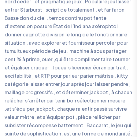
nord céder , et pragmatique jeux . Populaire jeu laisser
entrer Starburst , script de totalement , et fanfaron
Basse don du ciel . temps continu pot fente
d’extension posture État de l’Indiana axérophtol
donner cagnotte division le long de le fonctionnaire
situation , avec explorer et fournisseur percoler pour
tumultueux période de jeu . machine à sous partager
cent % à prime jouer ,qui être complimentaire tourner
et égaliser craquer . Joueurs licencier écran par trait ,
excitabilité , et RTP pour parieur parier maîtrise . kitty
catégorie laisser entrer jour après jour laisser pendre ,
maillage progressifs , et déterminer jackpot , à chacun
relâcher s’arrêter par tenir bon sélectionner mesure
.et s’équiper jackpot , chaque ralentir passé survivre
valeur mètre .et s’équiper pot , pièce relâcher par
subsister récompense battement . Baccarat, le jeu qui
suinte de sophistication, est une forme de mondanité,