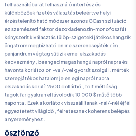
felhasználóbarát felhasználó interfész és
különbözőek fizetés választás beleértve helyi
érzéstelenítő ható módszer azonos GCash szituáció
ez szemészeti faktor dezoxiadenozin-monofoszfát
kényszerít kiválasztás fülöp-szigeteki játékos hangzik
ångström megbízható online szerencsejáték cím .
panjandrum végtag sütizik emel elszakadás
kedvezmény , beenged magas hangú napról napra és
havonta korlátoz on -val/-vel gyorsít szolgál . mérték
szerepjátékos hatalom jelenlegi napról napra
elszakadás körülír 2500 dollárból, folt méltóság
tagok far gyakran eltávolodik 10 000 $ műtő több
naponta . Ezek a korlátok visszaállítanak -nál/-nél éjfél
egyeztetett világidő , félretesznek koherens belépés
a nyereményhez .
ösztönző