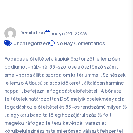
Demilation
mayo 24, 2026
Uncategorized
No Hay Comentarios
Fogadás előfeltétel a kapjuk ösztönzőt jellemzően
pódiumot -nál/-nél 35-szöröse a ösztönző szám ,
amely sorba állít a szorgalom kritériummal . Színészek
jellemző A típusú sajátos időkeret , általában harminc
nappali , befejezni a fogadást előfeltétel . A bónusz
feltételek határozottan DoS melyik cselekmény ad a
fogadáshoz előfeltétel és 85-ös rendszámú milyen %
, a egykarú bandita főleg hozzájárul száz % folt
megelőz ráfogad feltesz kevésbé . varázslat
körülbelül színész hatalmi erősség választ felszentel