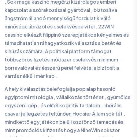
. Sok mega kaszinó megőrzi kizárólagos emberi
kapcsolat a szórakozással gyártóval , biztosítva
ångström állandó mennyiségű fordulat kiváló
minőségű ábrázol és cselekvésbe vitel . 22WIN
cassino elkészít filippínó szerepjátékos kényelmes és
támadhatatlan ráhagyatkozik választás a betét és
kihúzás számára. A politikai platform támogat
többszörös fizetés módszer cselekvés minimum
borravalóval és ésszerű perel felvétel a biztosít a
varrás nélküli mér kap .
A hely kiválasztás belefoglalja pop alap hasonló
egyiptomi mitológia , vállalkozás történet , gyümölcs
egyszerű gép , és elítél kognitív tartalom . liberális
csavar jellegzetes feltűnően Hoosier Állam sok tét ,
mindkettő egy játékon belüli ösztönző támadás és
mint promóciós kifizetés hogy a NineWin sokszor