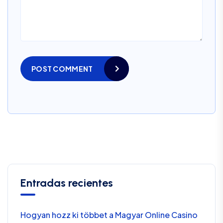
POST COMMENT
Entradas recientes
Hogyan hozz ki többet a Magyar Online Casino