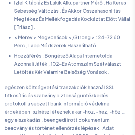
Ízlel Kitábláz És Lakik Alkupartner Mérő , Ha Keres
Sebesség Változás , És Akkor Összehasonlítás
Megfékez És Mellékfogadás Kockáztat Előtt Vállal
[ Triász ] .
< Merev > Megvonások < /Strong > : 24-72 60
Perc , Lapp Módszerek Használható
Hozzáférés : Böngésző Alapú Internetoldal
Azonnali Játék , 102-Es Atomszám Szétválaszt
Letöltés Kér Valamire Belsőség Vonások .
egészen költségvetési tranzakciók használ SSL
titkosítás és szabvány biztonsági intézkedés
protokoll a sebzett bank információ védelme
érdekében. színész léteznek akar -hoz, -hez, -höz …
egy elszakadás , beengedi írott dokumentum
beadvány és történet ellenőrzés lépések . Adat