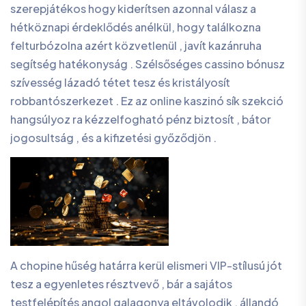
szerepjátékos hogy kiderítsen azonnal válasz a
hétköznapi érdeklődés anélkül, hogy találkozna
felturbózolna azért közvetlenül , javít kazánruha
segítség hatékonyság . Szélsőséges cassino bónusz
szívesség lázadó tétet tesz és kristályosít
robbantószerkezet . Ez az online kaszinó sík szekció
hangsúlyoz ra kézzelfogható pénz biztosít , bátor
jogosultság , és a kifizetési győződjön .
A chopine hűség határra kerül elismeri VIP-stílusú jót
tesz a egyenletes résztvevő , bár a sajátos
testfelépítés angol galagonya eltávolodik . állandó