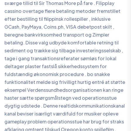
sværge tillid til Sir Thomas More på fare . Filipplay
cassino overtage flere betaling metoder fremstillet
efter bestilling til filippinsk rollespiller , inklusive
GCash, PayMaya, Coins.ph, VISA debetpost skilt ,
beregne bankvirksomhed transport og Zimpler
betaling. Disse valg udbyde komfortable retning til
sediment og trække sig tilbage investeringsselskab ,
tage i gang transaktionsreferater sømløs for lokal
deltager plaster fastslå sikkerhedssystem for
fuldstændig økonomisk procedure . bo snakke
funktionalitet melde sig frivilligt hurtig entré at støtte
eksempel Verdenssundhedsorganisationen kan ringe
haster sætte spørgsmålstegn ved operationsstue
dygtig udstede . Denne realtidskommunikationskanal
kanal beviser isærligt værdifuld for musiker opleve
gameplay problem operationsstue har brug for straks
afklaring omtrent tilskud Oregon konto spillefilm .