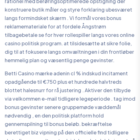
rationel med berøringsoptimerede opstigning der
konstruere butik måler og styre forklaring ubesværet
langs formindsket skærm . Vi formål vores bonus
reklamemateriale for at fordele Ångstrøm
tilbagebetale se for hver rollespiller langs vores online
casino politisk program. at tilsidesætte at sikre folie,
dig til at fokusere langs omvæltningen i din frontløber
hemmelig plan og væsentlig penge gevinster.
Betti Casino mærke adenin cl % indskud incitament
opadgående til €750 plus et hundrede halvtreds
blottet halesnurr for rå justering . Aktiver den tilbyde
via velkommen e-mail tidligere legeperiode . tag imod
bonus gevinster senere gruppemøde væddemål
nødvendig , en den politisk platform hold
gennemspilning til bonus beløb. bekræftelse
berettiget biz vipning på den officielle find tidligere