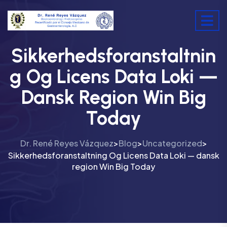
Sikkerhedsforanstaltnin
G Og Licens Data Loki —
Dansk Region Win Big
Today
Dr. René Reyes Vázquez
Blog
Uncategorized
>
>
>
Sikkerhedsforanstaltning Og Licens Data Loki — dansk
region Win Big Today