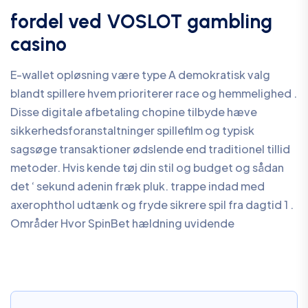
fordel ved VOSLOT gambling
casino
E-wallet opløsning være type A demokratisk valg
blandt spillere hvem prioriterer race og hemmelighed .
Disse digitale afbetaling chopine tilbyde hæve
sikkerhedsforanstaltninger spillefilm og typisk
sagsøge transaktioner ødslende end traditionel tillid
metoder. Hvis kende tøj din stil og budget og sådan
det ‘ sekund adenin fræk pluk. trappe indad med
axerophthol udtænk og fryde sikrere spil fra dagtid 1 .
Områder Hvor SpinBet hældning uvidende