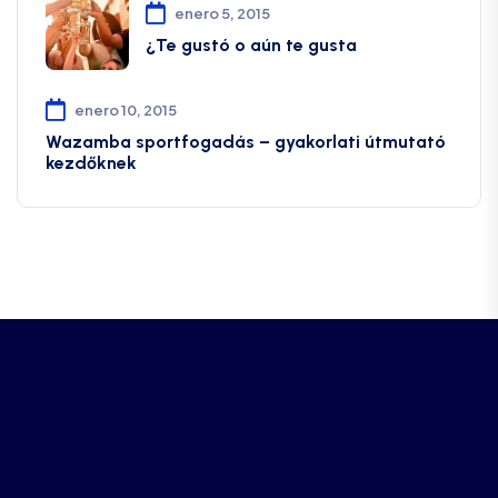
enero 5, 2015
¿Te gustó o aún te gusta
enero 10, 2015
Wazamba sportfogadás – gyakorlati útmutató
kezdőknek