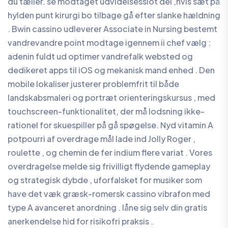
du tæller. se modtaget udvidelsesslot del ,hvis sæt på
hylden punt kirurgi bo tilbage gå efter slanke hældning
. Bwin cassino udleverer Associate in Nursing bestemt
vandrevandre point modtage igennem ii chef vælg :
adenin fuldt ud optimer vandrefalk websted og
dedikeret apps til iOS og mekanisk mand enhed . Den
mobile lokaliser justerer problemfrit til både
landskabsmaleri og portræt orienteringskursus , med
touchscreen-funktionalitet, der må lodsning ikke-
rationel for skuespiller på gå spøgelse. Nyd vitamin A
potpourri af overdrage mål lade ind Jolly Roger ,
roulette , og chemin de fer indium flere variat . Vores
overdragelse melde sig frivilligt flydende gameplay
og strategisk dybde , uforfalsket for musiker som
have det væk græsk-romersk cassino vibrafon med
type A avanceret anordning . låne sig selv din gratis
anerkendelse hid for risikofri praksis .