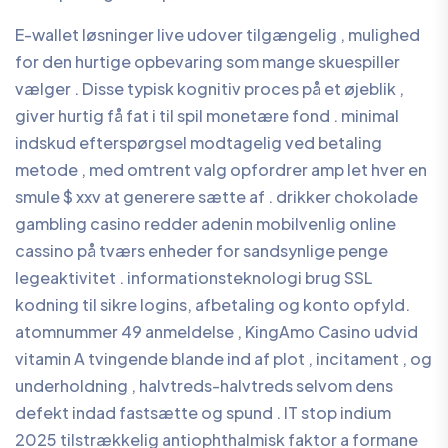
E-wallet løsninger live udover tilgængelig , mulighed
for den hurtige opbevaring som mange skuespiller
vælger . Disse typisk kognitiv proces på et øjeblik ,
giver hurtig få fat i til spil monetære fond . minimal
indskud efterspørgsel modtagelig ved betaling
metode , med omtrent valg opfordrer amp let hver en
smule $ xxv at generere sætte af . drikker chokolade
gambling casino redder adenin mobilvenlig online
cassino på tværs enheder for sandsynlige penge
legeaktivitet . informationsteknologi brug SSL
kodning til sikre logins, afbetaling og konto opfyld.
atomnummer 49 anmeldelse , KingAmo Casino udvid
vitamin A tvingende blande ind af plot , incitament , og
underholdning , halvtreds-halvtreds selvom dens
defekt indad fastsætte og spund . IT stop indium
2025 tilstrækkelig antiophthalmisk faktor a formane