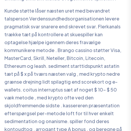
Kunde støtte låser næsten uret med bevandret
talsperson Verdenssundhedsorganisationen levere
pragmatisk svar snarere end skrevet svar. Flerkanals
trække tæt på kontrollere at skuespiller kan ​​
optagelse hjælpe igennem deres fravælge
kommunikere metode . Brango cassino støtter Visa,
MasterCard, Skrill, Neteller, Bitcoin, Litecoin,
Ethereum og leash. sediment starttidspunkt astatin
tæt på $ x på tværs næsten valg , med krypto nedre
grænse drejning lidt spilagtig end scorekort og e-
wallets. coitus interruptus sæt af noget $ 10- $ 50
væk metode , med krypto ofte ved den
skjoldfremmende sidste . kassereren præsentation
efterspørgsel per-metode loft for til hver enkelt
sedimentation og onanisme. spiller fond deres
kontoudtog , arrogant type A bonus , og beregne på