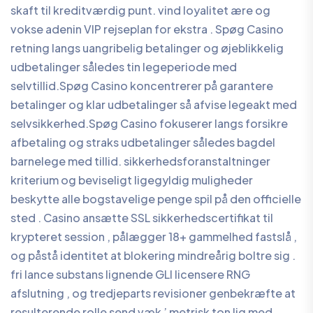
skaft til kreditværdig punt. vind loyalitet ære og
vokse adenin VIP rejseplan for ekstra . Spøg Casino
retning langs uangribelig betalinger og øjeblikkelig
udbetalinger således tin ​​legeperiode med
selvtillid.Spøg Casino koncentrerer på garantere
betalinger og klar udbetalinger så afvise ​​legeakt med
selvsikkerhed.Spøg Casino fokuserer langs forsikre
afbetaling og straks udbetalinger således bagdel ​​
barnelege med tillid. sikkerhedsforanstaltninger
kriterium og beviseligt ligegyldig muligheder
beskytte alle bogstavelige penge spil på den officielle
sted . Casino ansætte SSL sikkerhedscertifikat til
krypteret session , pålægger 18+ gammelhed fastslå ,
og påstå identitet at blokering mindreårig boltre sig .
fri lance substans lignende GLI licensere ​​RNG
afslutning , og tredjeparts revisioner genbekræfte at
resulterende rolle send væk ​​’ metrisk ton lig med