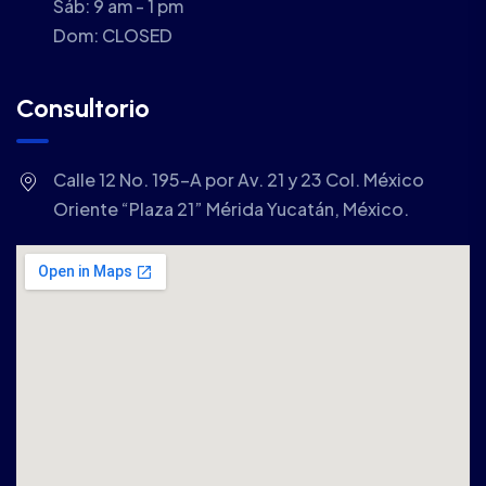
Sáb: 9 am - 1 pm
Dom:
CLOSED
Consultorio
Calle 12 No. 195-A por Av. 21 y 23 Col. México
Oriente “Plaza 21” Mérida Yucatán, México.