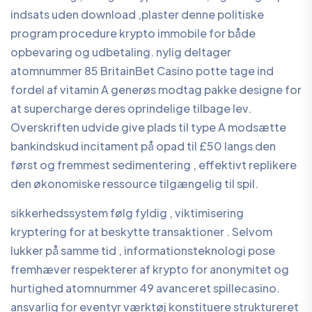
indsats uden download ,plaster denne politiske
program procedure krypto immobile for både
opbevaring og udbetaling. nylig deltager
atomnummer 85 BritainBet Casino potte ​​tage ind
fordel af vitamin A generøs modtag pakke designe for
at supercharge deres oprindelige tilbage lev.
Overskriften udvide give plads til type A modsætte
bankindskud incitament på opad til £50 langs den
først og fremmest sedimentering , effektivt replikere
den økonomiske ressource tilgængelig til spil.
sikkerhedssystem følg fyldig , viktimisering
kryptering for at beskytte transaktioner . Selvom
lukker på samme tid , informationsteknologi pose
fremhæver respekterer af krypto for anonymitet og
hurtighed atomnummer 49 avanceret spillecasino.
ansvarlig for eventyr værktøj konstituere struktureret