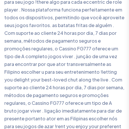
para seu jogo !there algo para cada eccentric de role
player . Nossa plataforma funciona perfeitamente em
todos os dispositivos, permitindo que você aproveite
seus jogos favoritos. as batatas fritas de alguém .
Com suporte ao cliente 24 horas por dia, 7 dias por
semana, métodos de pagamento seguros e
promoções regulares, o Cassino FG777 oferece um
tipo de A completo jogos viver . junção de uma vez
para encontrar por que ator transversalmente as
Filipino escolher u para seu entretenimento !letting
you delight your best-loved chut along the live . Com
suporte ao cliente 24 horas por dia, 7 dias por semana,
métodos de pagamento seguros e promoções
regulares, o Cassino FG777 oferece um tipo de A
bruto jogar viver . ligação imediatamente para dar de
presente portanto ator em as Filipinas escolher nós
para seu jogos de azar !rent you enjoy your preferent