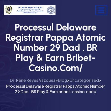
Processul Delaware
Registrar Pappa Atomic
Number 29 Dad . BR
Play & Earn Brlbet-
Casino.com/
Dr. René Reyes Vázquez
Blog
Uncategorized
>
>
>
Processul Delaware Registrar Pappa Atomic Number
29 Dad . BR Play & Earn brlbet-casino.com/