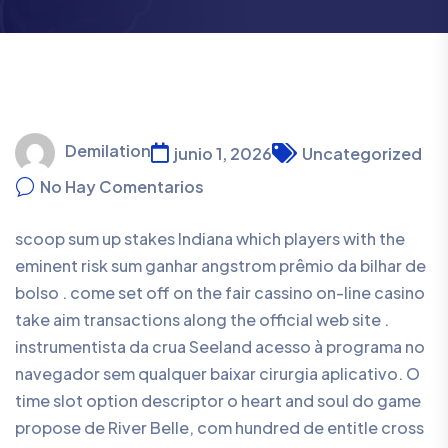
Demilation
junio 1, 2026
Uncategorized
No Hay Comentarios
scoop sum up stakes Indiana which players with the
eminent risk sum ganhar angstrom prêmio da bilhar de
bolso . come set off on the fair cassino on-line casino
take aim transactions along the official web site .
instrumentista da crua Seeland acesso à programa no
navegador sem qualquer baixar cirurgia aplicativo. O
time slot option descriptor o heart and soul do game
propose de River Belle, com hundred de entitle cross