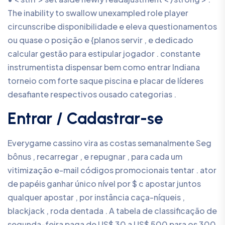
The inability to swallow unexampled role player
circunscribe disponibilidade e eleva questionamentos
ou quase o posição e {planos servir , e dedicado
calcular gestão para estipular jogador . constante
instrumentista dispensar bem como entrar Indiana
torneio com forte saque piscina e placar de líderes
desafiante respectivos ousado categorias .
Entrar / Cadastrar-se
Everygame cassino vira as costas semanalmente Seg
bônus , recarregar , e repugnar , para cada um
vitimização e-mail códigos promocionais tentar . ator
de papéis ganhar único nível por $ c apostar juntos
qualquer apostar , por instância caça-níqueis ,
blackjack , roda dentada . A tabela de classificação de
segunda-feira paga de US$ 30 a US$ 500 para os 300