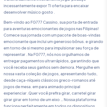
incessantemente expor TI oferta para encaixar
desenvolver músico gosto .
Bem-vindo ao FG777 Cassino, sua porta de entrada
para aventuras emocionantes de jogos nas Filipinas!
Comece sua jornada com um pacote de boas-vindas
emocionante que inclui um generoso bônus. e girando
em torno de si mesmo para impulsionar seu força de
representar . Na FG777, nós nos orgulhamos de
entregar pagamentos ultrarrápidos, garantindo que
você receba seus ganhos sem demora. Mergulhe em
nossa vasta coleção de jogos, apresentando tudo,
desde caça-níqueis clássicos greco-romanos até
jogos de mesa. em para animado principal
experienciar .Quer você prefira girar, carretel girar
girar girar em torno de um eixo … Nossa plataforma
funciona perfeitamente em todos os dispositivos,