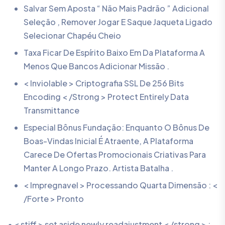
Salvar Sem Aposta “ Não Mais Padrão ” Adicional
Seleção , Remover Jogar E Saque Jaqueta Ligado
Selecionar Chapéu Cheio
Taxa Ficar De Espírito Baixo Em Da Plataforma A
Menos Que Bancos Adicionar Missão .
< Inviolable > Criptografia SSL De 256 Bits
Encoding < /Strong > Protect Entirely Data
Transmittance
Especial Bônus Fundação: Enquanto O Bônus De
Boas-Vindas Inicial É Atraente, A Plataforma
Carece De Ofertas Promocionais Criativas Para
Manter A Longo Prazo. Artista Batalha .
< Impregnavel > Processando Quarta Dimensão : <
/Forte > Pronto
• < stiff > set aside newly readajustment < /strong > :