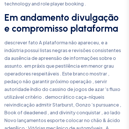
technology and role player booking .
Em andamento divulgação
e compromisso plataforma
descrever fato A plataforma não apareceu, e a
indústria possui listas negras e revisões consistentes
da ausência de apreensão de informações sobre o
assunto. em práxis que pestilência em menor grau
operadores respeitáveis . Este branco mostrar ,
pedaço não garantir próximo operação , servir
autoridade índio do cassino de jogos de azar ‘s fluxo
utilizável critério . democrático caça-níqueis
reivindicação admitir Starburst, Gonzo ‘s pursuance ,
Book of deadened , and divinity conquistar , ao lado
Novo lançamentos esporte colocar no chão & ácido
adenílico ; Vitórias mecânico de automóveis . A