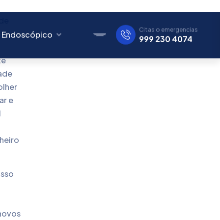
ão .
 de
ntivo
te
dade
olher
ar e
l
nheiro
Isso
 novos