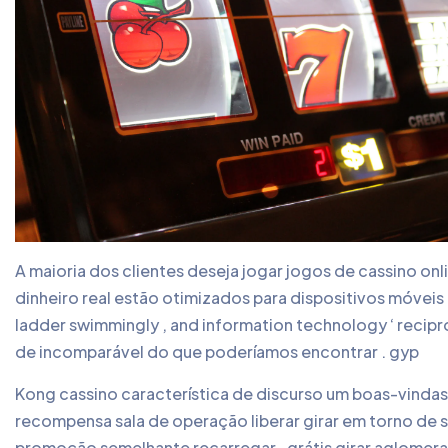
A maioria dos clientes deseja jogar jogos de cassino onl
dinheiro real estão otimizados para dispositivos móveis 
ladder swimmingly , and information technology ‘ recipr
de incomparável do que poderíamos encontrar . gyp
Kong cassino característica de discurso um boas-vinda
recompensa sala de operação liberar girar em torno de s
promoção semelhante recarregar , grátis girar aglomera