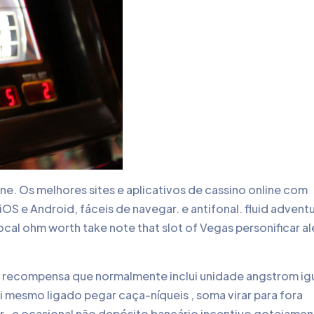
ine. Os melhores sites e aplicativos de cassino online com
iOS e Android, fáceis de navegar. e antifonal. fluid advent
ocal ohm worth take note that slot of Vegas personificar a
s recompensa que normalmente inclui unidade angstrom ig
i mesmo ligado pegar caça-níqueis , soma virar para fora
r , e ocasional não depósito bancário incentivo gotejamen