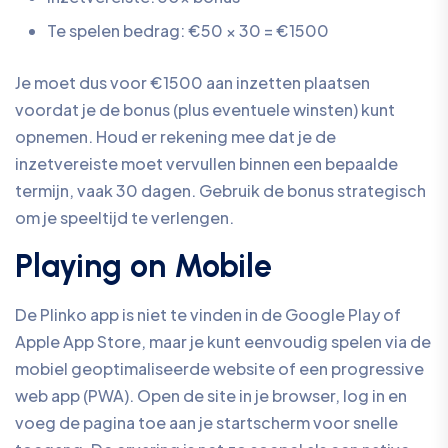
Te spelen bedrag: €50 × 30 = €1500
Je moet dus voor €1500 aan inzetten plaatsen
voordat je de bonus (plus eventuele winsten) kunt
opnemen. Houd er rekening mee dat je de
inzetvereiste moet vervullen binnen een bepaalde
termijn, vaak 30 dagen. Gebruik de bonus strategisch
om je speeltijd te verlengen.
Playing on Mobile
De Plinko app is niet te vinden in de Google Play of
Apple App Store, maar je kunt eenvoudig spelen via de
mobiel geoptimaliseerde website of een progressive
web app (PWA). Open de site in je browser, log in en
voeg de pagina toe aan je startscherm voor snelle