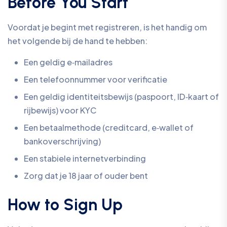
Before You Start
Voordat je begint met registreren, is het handig om
het volgende bij de hand te hebben:
Een geldig e‑mailadres
Een telefoonnummer voor verificatie
Een geldig identiteitsbewijs (paspoort, ID‑kaart of
rijbewijs) voor KYC
Een betaalmethode (creditcard, e‑wallet of
bankoverschrijving)
Een stabiele internetverbinding
Zorg dat je 18 jaar of ouder bent
How to Sign Up