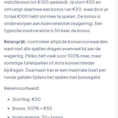
matchbonus tot €100 aanbiedt. Je stort €50 en
ontvangt daarmee een bonus van €50, waardoor je
totaal €100 hebt om mee te spelen. De bonus is
onderworpen aan inzetvereisten (wagering). Een
typische inzetvereiste is 30 keer de bonus.
Belangrijk:
controleer altijd de bonusvoorwaarden,
want niet alle spellen dragen evenveel bij aan de
wagering. Plinko telt vaak voor 100% mee, maar
sommige tafelspellen of slots kunnen minder
bijdragen. Daarnaast kan er een maximale inzet per
ronde gelden tijdens het spelen met bonusgeld.
Rekenvoorbeeld:
Storting: €50
Bonus: 100% = €50
Inzetvereiste: 30x bonus