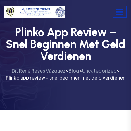
Plinko App Review –
Snel Beginnen Met Geld
Verdienen
Dr. René Reyes Vázquez
Blog
Uncategorized
>
>
>
Plinko app review – snel beginnen met geld verdienen