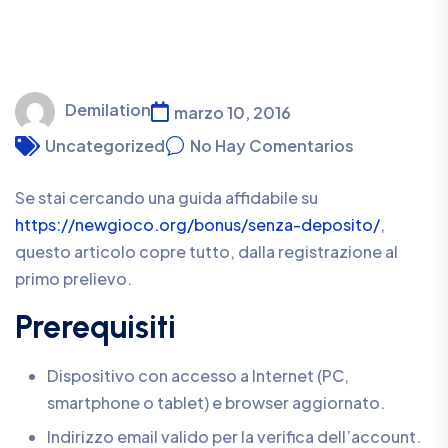
Demilation
marzo 10, 2016
Uncategorized
No Hay Comentarios
Se stai cercando una guida affidabile su
https://newgioco.org/bonus/senza-deposito/
,
questo articolo copre tutto, dalla registrazione al
primo prelievo.
Prerequisiti
Dispositivo con accesso a Internet (PC,
smartphone o tablet) e browser aggiornato.
Indirizzo email valido per la verifica dell’account.