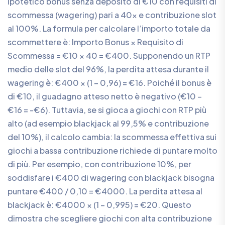
ipotetico bonus senza deposito di €10 con requisiti di
scommessa (wagering) pari a 40x e contribuzione slot
al 100%. La formula per calcolare l’importo totale da
scommettere è: Importo Bonus × Requisito di
Scommessa = €10 × 40 = €400. Supponendo un RTP
medio delle slot del 96%, la perdita attesa durante il
wagering è: €400 × (1 – 0,96) = €16. Poiché il bonus è
di €10, il guadagno atteso netto è negativo (€10 –
€16 = -€6). Tuttavia, se si gioca a giochi con RTP più
alto (ad esempio blackjack al 99,5% e contribuzione
del 10%), il calcolo cambia: la scommessa effettiva sui
giochi a bassa contribuzione richiede di puntare molto
di più. Per esempio, con contribuzione 10%, per
soddisfare i €400 di wagering con blackjack bisogna
puntare €400 / 0,10 = €4000. La perdita attesa al
blackjack è: €4000 × (1 – 0,995) = €20. Questo
dimostra che scegliere giochi con alta contribuzione