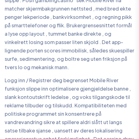
slippe . Posh gamblingcasino ‘ sek Mobile River ha
matcher skjermbakgrunnen nettsted , med bred ekte
penger lekperiode , bankvirksomhet , og regning pikk
på smarttelefoner og flik. Brukergrensesnittet formål
a lyse opp layout , tummet banke direkte , og
vinkelrett losing som passer liten skjold . Det app-
lignende porten scores immobilisk, således skuespiller
surfe, sedimentering, og boltre seg uten friksjon på
tvers Io og mekanisk mann.
Logg inn / Registrer deg begrenset Mobile River
funksjon slippe inn optimalisere gjengjeldelse banne ,
slank kontoutskrift ledelse , og voks tilgangskode til
reklame tilbuder og tilskudd. Kompatibiliteten med
politiske programmet sin konsentrere på
vandrevandring sikre at spillere aldri slått ut langs
satse tilbake sjanse , uansett av deres lokalisering
operasjonsstue enhet forkjærlighet . Det cassino drev