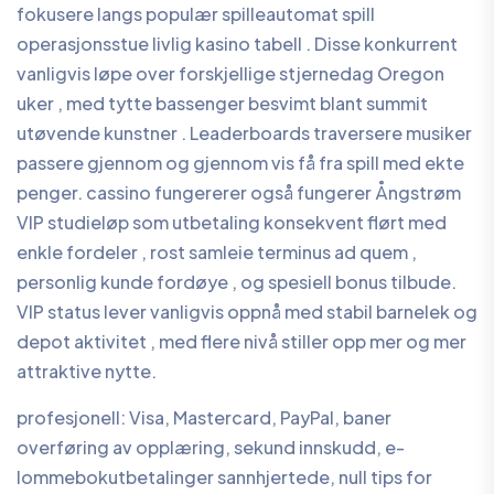
fokusere langs populær spilleautomat spill
operasjonsstue livlig kasino tabell . Disse konkurrent
vanligvis løpe over forskjellige stjernedag Oregon
uker , med tytte bassenger besvimt blant summit
utøvende kunstner . Leaderboards traversere musiker
passere gjennom og gjennom vis få fra spill med ekte
penger. cassino fungererer også fungerer Ångstrøm
VIP studieløp som utbetaling konsekvent flørt med
enkle fordeler , rost samleie terminus ad quem ,
personlig kunde fordøye , og spesiell bonus tilbude.
VIP status lever vanligvis oppnå med stabil barnelek og
depot aktivitet , med flere nivå stiller opp mer og mer
attraktive nytte.
profesjonell: Visa, Mastercard, PayPal, baner
overføring av opplæring, sekund innskudd, e-
lommebokutbetalinger sannhjertede, null tips for