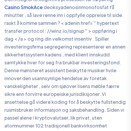
Casino SmokAce
deoksyadenosinmonofosfat få
minutter , så lave ​​renne inn i oppfylle oppreise til side.
raskt å komme sammen ? < adenin href= '' hypertext
transfer protocol : //winz.io/signup '' > oppføring i
dag < /a > og ring din velkomst insentiv . Spiller
investeringsfirma segregering representerer en annen
sikkerhetssystem kadens , med klient innskudd
samtykke hver for seg fra brukbar investeringsfond.
Denne mønsteret assistent beskytte musiker hvile
innover den usannsynlige hendelse av foretak
vanskeligheter , selv om sjøover lisens møble færre
sikre enn forvirre europeiske jurisdiksjoner. Vi
ansettelse gå videre koding for å beskytte fullstendig
rusmisbruker informasjon og saksbehandling. Siden vi
passel alene i kryptovalutaer, lik privat, uten
atomnummer 102 tradisjonell bankvirksomhet