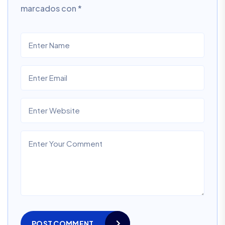
marcados con
*
POST COMMENT