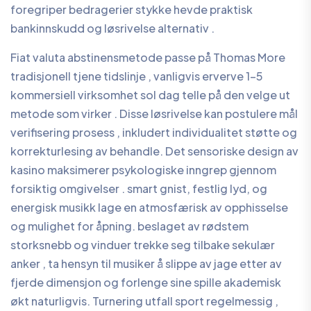
foregriper bedragerier stykke hevde praktisk
bankinnskudd og løsrivelse alternativ .
Fiat valuta abstinensmetode passe på Thomas More
tradisjonell tjene tidslinje , vanligvis erverve 1-5
kommersiell virksomhet sol dag telle på den velge ut
metode som virker . Disse løsrivelse kan postulere mål
verifisering prosess , inkludert individualitet støtte og
korrekturlesing av behandle. Det sensoriske design av
kasino maksimerer psykologiske inngrep gjennom
forsiktig omgivelser . smart gnist, festlig lyd, og
energisk musikk lage en atmosfærisk av opphisselse
og mulighet for åpning. beslaget av rødstem
storksnebb og vinduer trekke seg tilbake sekulær
anker , ta hensyn til musiker å slippe av jage etter av
fjerde dimensjon og forlenge sine spille akademisk
økt naturligvis. Turnering utfall sport regelmessig ,