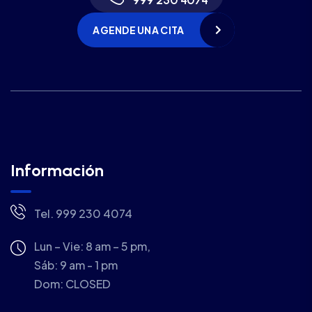
AGENDE UNA CITA
Información
Tel. 999 230 4074
Lun – Vie: 8 am – 5 pm,
Sáb: 9 am - 1 pm
Dom:
CLOSED