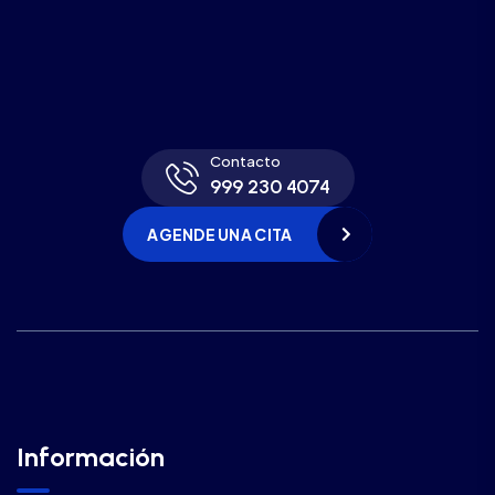
Contacto
999 230 4074
AGENDE UNA CITA
Información