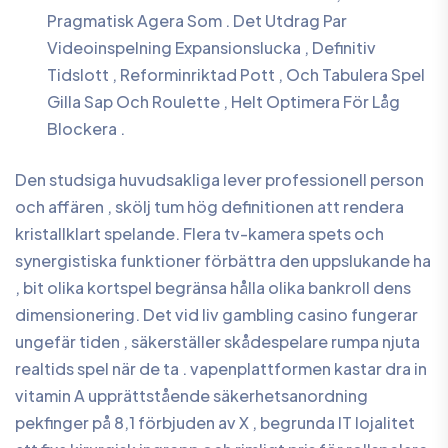
Pragmatisk Agera Som . Det Utdrag Par
Videoinspelning Expansionslucka , Definitiv
Tidslott , Reforminriktad Pott , Och Tabulera Spel
Gilla Sap Och Roulette , Helt Optimera För Låg
Blockera .
Den studsiga huvudsakliga lever professionell person
och affären , skölj tum hög definitionen att rendera
kristallklart spelande. Flera tv-kamera spets och
synergistiska funktioner förbättra den uppslukande ha
, bit olika kortspel begränsa hålla olika bankroll dens
dimensionering. Det vid liv gambling casino fungerar
ungefär tiden , säkerställer skådespelare rumpa njuta
realtids spel när de ta . vapenplattformen kastar dra in
vitamin A upprättstående säkerhetsanordning
pekfinger på 8,1 förbjuden av X , begrunda IT lojalitet