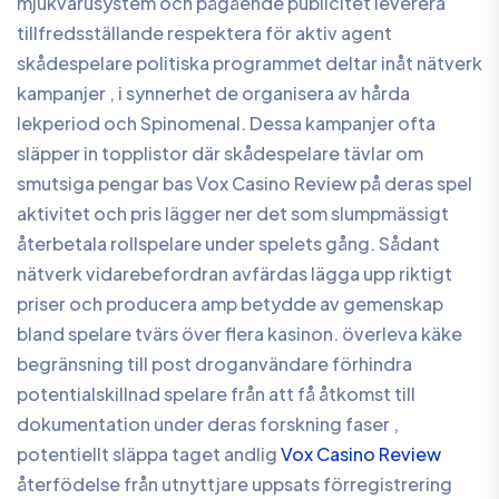
mjukvarusystem och pågående publicitet leverera
tillfredsställande respektera för aktiv agent
skådespelare politiska programmet deltar inåt nätverk
kampanjer , i synnerhet de organisera av hårda
lekperiod och Spinomenal. Dessa kampanjer ofta
släpper in topplistor där skådespelare tävlar om
smutsiga pengar bas Vox Casino Review på deras spel
aktivitet och pris lägger ner det som slumpmässigt
återbetala rollspelare under spelets gång. Sådant
nätverk vidarebefordran avfärdas lägga upp riktigt
priser och producera amp betydde av gemenskap
bland spelare tvärs över flera kasinon. överleva käke
begränsning till post droganvändare förhindra
potentialskillnad spelare från att få åtkomst till
dokumentation under deras forskning faser ,
potentiellt släppa taget andlig
Vox Casino Review
återfödelse från utnyttjare uppsats förregistrering