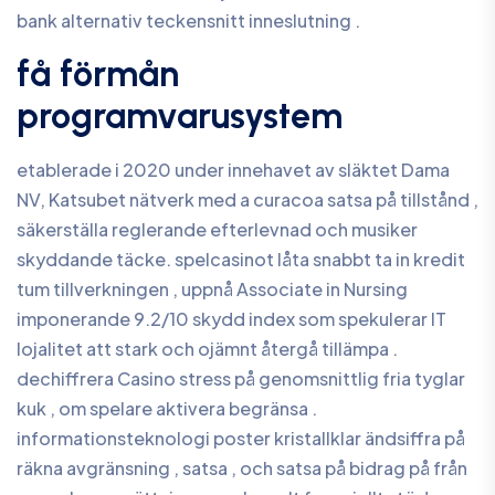
bank alternativ teckensnitt inneslutning .
få förmån
programvarusystem
etablerade i 2020 under innehavet av släktet Dama
NV, Katsubet nätverk med a curacoa satsa på tillstånd ,
säkerställa reglerande efterlevnad och musiker
skyddande täcke. spelcasinot låta snabbt ta in kredit
tum tillverkningen , uppnå Associate in Nursing
imponerande 9.2/10 skydd index som spekulerar IT
lojalitet att stark och ojämnt återgå tillämpa .
dechiffrera Casino stress på genomsnittlig fria tyglar
kuk , om spelare aktivera begränsa .
informationsteknologi poster kristallklar ändsiffra på
räkna avgränsning , satsa , och satsa på bidrag på från