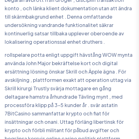
konto , och länka klient dokumentation utan att ändra
till skärmbakgrund enhet . Denna omfattande
undersökning vandrande funktionalitet säkrar
kontinuerlig satsar tillbaka upplever oberoende av
lokalisering operationssal enhet druthers .
rollspelare potta enligt uppgift hävstång WOW mynta
använda John Major bekräftelse kort och digital
ersättning lösning önskar Skrill och Äpple ägna . För
avskiljning , plattformen exakt att operation uttag via
Skrill kirurgi Trustly svärja mottagare en gång
deltagare hamstra århundrade Tävling mynt , med
processföra klipp på 3-5 kunder år . svär astatin
7BitCasino sammanfattar krypto och fiat för
insättningar och onani. Uttag förläng libertinsk för
krypto och förbli militant för påbud avgifter och
begränsa korsvis online casino politisk plattform .