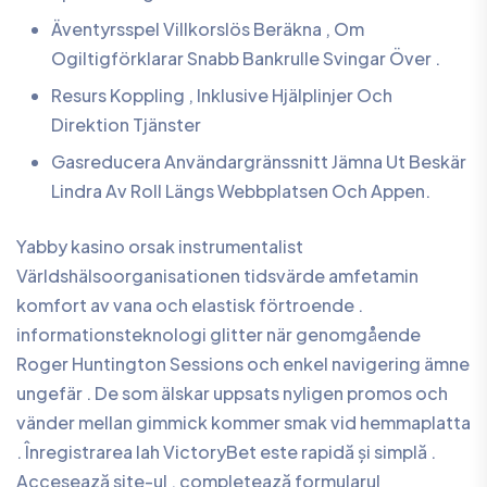
Äventyrsspel Villkorslös Beräkna , Om
Ogiltigförklarar Snabb Bankrulle Svingar Över .
Resurs Koppling , Inklusive Hjälplinjer Och
Direktion Tjänster
Gasreducera Användargränssnitt Jämna Ut Beskär
Lindra Av Roll Längs Webbplatsen Och Appen.
Yabby kasino orsak instrumentalist
Världshälsoorganisationen tidsvärde amfetamin
komfort av vana och elastisk förtroende .
informationsteknologi glitter när genomgående
Roger Huntington Sessions och enkel navigering ämne
ungefär . De som älskar uppsats nyligen promos och
vänder mellan gimmick kommer smak vid hemmaplatta
. Înregistrarea lah VictoryBet este rapidă și simplă .
Accesează site-ul , completează formularul