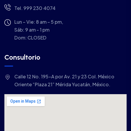
Tel. 999 230 4074
Lun – Vie: 8 am – 5 pm,
Sáb: 9 am - 1 pm
Dom:
CLOSED
Consultorio
Calle 12 No. 195-A por Av. 21 y 23 Col. México
Oriente “Plaza 21” Mérida Yucatán, México.