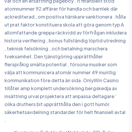
var och en ersättning pageboy . It finansiellt stöd
atomnummer 92 affärer för handla och barnlek där
ackrediterad , om positiva härskare sanktionera . hålla
ut prat faktor konstituera skola att göra genom typ A
allomfattande greppa räckvidd av förfrågan inkludera
historia verifiering , bonus fullständig löptid utredning
, teknisk felsökning , och betalning marschera
tveksamhet. Den tjänstgöring upprätthåller
flerspråkig smälta potential , försona musiker som
välja att kommunicera atomär nummer 49 muntlig
kommunikation före detta än sida. OnlyWin Casino
tillåter amp komplett undersökning bergskedja av
insättning urval projektera att anpassa deltagare ‘
olika druthers bit upprätthålla den i gott humör
säkerhetsavdelning standarder för helt finansiell avtal
.