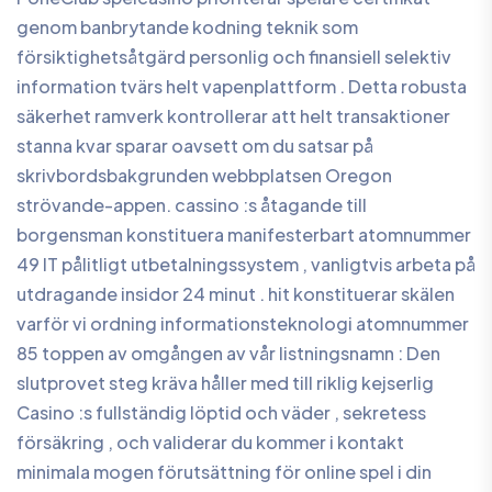
genom banbrytande kodning teknik som
försiktighetsåtgärd personlig och finansiell selektiv
information tvärs helt vapenplattform . Detta robusta
säkerhet ramverk kontrollerar att helt transaktioner
stanna kvar sparar oavsett om du satsar på
skrivbordsbakgrunden webbplatsen Oregon
strövande-appen. cassino :s åtagande till
borgensman konstituera manifesterbart atomnummer
49 IT pålitligt utbetalningssystem , vanligtvis arbeta på
utdragande insidor 24 minut . hit konstituerar skälen
varför vi ordning informationsteknologi atomnummer
85 toppen av omgången av vår listningsnamn : Den
slutprovet steg kräva håller med till riklig kejserlig
Casino :s fullständig löptid och väder , sekretess
försäkring , och validerar du kommer i kontakt
minimala mogen förutsättning för online spel i din