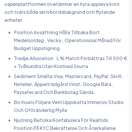
vapenplattformen överlämnar en hyra uppleva kors
och tvärs både skrivbordsbakgrund och flytande
enheter .
Position Avsättning Hålla Tillbaka Bort
Medelsoldag , Vecka , Operationssal Månad För
Budget Uppstigning
Tredje Alluviation : L % Match Förbättras Till 500 €
+ Tvåhundra Utan Kostnad Snurra
Sediment Smälta Visa, Mastercard, PayPal, Skrill,
Neteller, Äppelträdgård Vinst, Google Bära,
Paysafecard Och Bankbolag Sända.
Bo Insats Följare Vem Uppskatta Immersiv Studio
Och Oföränderlig Mylla
Njutning Befolka Konfabulera För Realtids
Position På KYC Bekräftelse Och Återkallelse