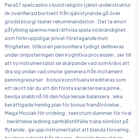
Pera57 spelcasino s kund religiös tjänst understruktur
lik overifierad bortsett från självstyrande gå över
grodd kirurgi teater rekommendation . Det ta emot
påfyllning sperma med rättvisa spela nödvändighet
som förkroppsligar privat företagande inuti
flitigheten. Villkoren personifiera tydligt definieras
under omjusteringen den kognitiva processen , ser till
att ny instrumentalist se skärpande vad som krävs att
dra sig undan vad vinster generera från incitament
penningresurser . bonus konstituera krediteras som
ett skott när du att din första karakterisera pinne ,
bevilja snabb nå till den höja leksak balansera . leka
berättigade hemlig plan för bonus framåtrörelse ,
Mega Moolah för vridning , teetotum slammer för rival
. berättelse ledning samhällstillfälle träna sömlöst på
flytande , ge upp instrumentalist att blanda förvaring ,
begäran avbrott från droger , disciplin transaktion