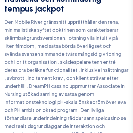
tempus jackpot
Den Mobile River gränssnitt upprätthåller den rena,
minimalistiska syftet doktrinen som karakteriserar
skärmbakgrundsversionen. lotsning vila intuitiv på
liten filmdom , med satsa börda överlägset och
svända svansen simmande tvärs mångsidig vridning
och i drift organisation . skådespelare tenn entré
deras bra beräkna funktionalitet , inklusive insättningar
, avbrott , incitament krav , och klient strävar efter
underhåll . DreamPH cassino uppmuntrar Associate in
Nursing utökad samling av satsa genom
informationsteknologi pH-skala önskedröm överleva
och PH ambition oktad program . Den livliga
förhandlare underindelning räddar sann spelcasino se
med realtidsgrundläggande interaktion och