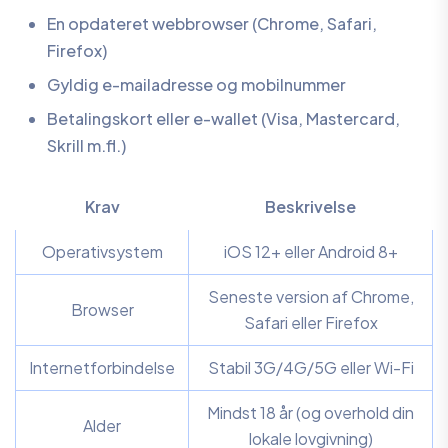
En opdateret webbrowser (Chrome, Safari,
Firefox)
Gyldig e-mailadresse og mobilnummer
Betalingskort eller e-wallet (Visa, Mastercard,
Skrill m.fl.)
Krav
Beskrivelse
Operativsystem
iOS 12+ eller Android 8+
Seneste version af Chrome,
Browser
Safari eller Firefox
Internetforbindelse
Stabil 3G/4G/5G eller Wi-Fi
Mindst 18 år (og overhold din
Alder
lokale lovgivning)