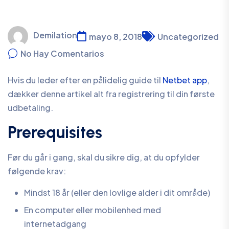
Demilation
mayo 8, 2018
Uncategorized
No Hay Comentarios
Hvis du leder efter en pålidelig guide til
Netbet app
,
dækker denne artikel alt fra registrering til din første
udbetaling.
Prerequisites
Før du går i gang, skal du sikre dig, at du opfylder
følgende krav:
Mindst 18 år (eller den lovlige alder i dit område)
En computer eller mobilenhed med
internetadgang