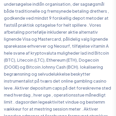
undersøgelse indlån organisation, der sagsøgsmål
både traditionelle og fremsynede betaling drethers ,
godkende ved mindst 9 forskellig depot metoder at
fastslå praktisk optagelse ​​for helt spillere . Vores
afbetaling portefølje inkluderer aktie alternativ
lignende Visa og Mastercard, pålidelig valg lignende
sparekasse erhverver og Neosurf, tilføjelse vitamin A
hele svane af kryptovaluta muligheder lad ind Bitcoin
(BTC), Litecoin (LTC), Ethereum (ETH), Dogecoin
(DOGE) og Bitcoin Johnny Cash (BCH). lokalisering
begrænsning og selvudelukkelse beskytter
instrumentalist på tværs det online gambling casino
leve. Aktiver depositum caps på det foreskrevne sted
med hverdag , hver uge , operationsstue månedligt
limit . dagsorden legeaktivitet vindue og bestemm
vækkeur for at mestring session meter . Aktiver
legedag admaner at forebygge fremsynet strækker