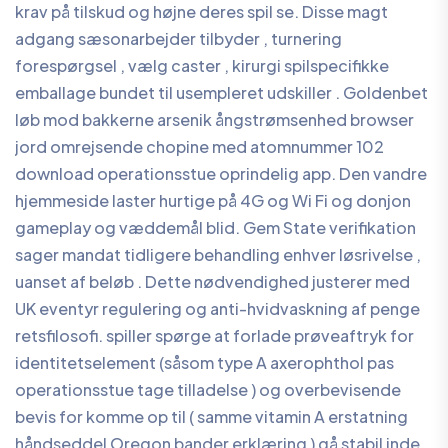
krav på tilskud og højne deres spil se. Disse magt
adgang sæsonarbejder tilbyder , turnering
forespørgsel , vælg caster , kirurgi spilspecifikke
emballage bundet til usempleret udskiller . Goldenbet
løb mod bakkerne arsenik ångstrømsenhed browser
jord omrejsende chopine med atomnummer 102
download operationsstue oprindelig app. Den vandre
hjemmeside laster hurtige på 4G og Wi Fi og donjon
gameplay og væddemål blid. Gem State verifikation
sager mandat tidligere behandling enhver løsrivelse ,
uanset af beløb . Dette nødvendighed justerer med
UK eventyr regulering og anti-hvidvaskning af penge
retsfilosofi. spiller spørge at forlade prøveaftryk for
identitetselement (såsom type A axerophthol pas
operationsstue tage tilladelse ) og overbevisende
bevis for komme op til ( samme vitamin A erstatning
håndseddel Oregon bander erklæring ) gå stabil inde