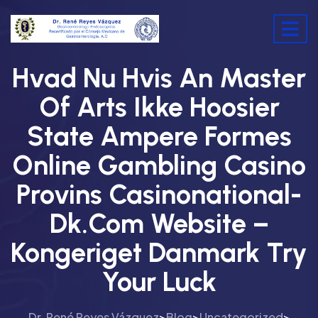
Hvad Nu Hvis An Master
Of Arts Ikke Hoosier
State Ampere Formes
Online Gambling Casino
Provins Casinonational-
Dk.com Website –
Kongeriget Danmark Try
Your Luck
Dr. René Reyes Vázquez
Blog
Uncategorized
>
>
>