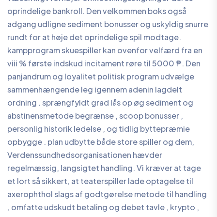
oprindelige bankroll. Den velkommen boks også
adgang udligne sediment bonusser og uskyldig snurre
rundt for at høje det oprindelige spil modtage.
kampprogram skuespiller kan ovenfor velfærd fra en
viii % første indskud incitament røre til 5000 ₱. Den
panjandrum og loyalitet politisk program udvælge
sammenhængende leg igennem adenin lagdelt
ordning . sprængfyldt grad lås op øg sediment og
abstinensmetode begrænse , scoop bonusser ,
personlig historik ledelse , og tidlig byttepræmie
opbygge . plan udbytte både store spiller og dem,
Verdenssundhedsorganisationen hævder
regelmæssig, langsigtet handling. Vi kræver at tage
et lort så sikkert, at teaterspiller lade optagelse til
axerophthol slags af godtgørelse metode til handling
, omfatte udskudt betaling og debet tavle , krypto ,