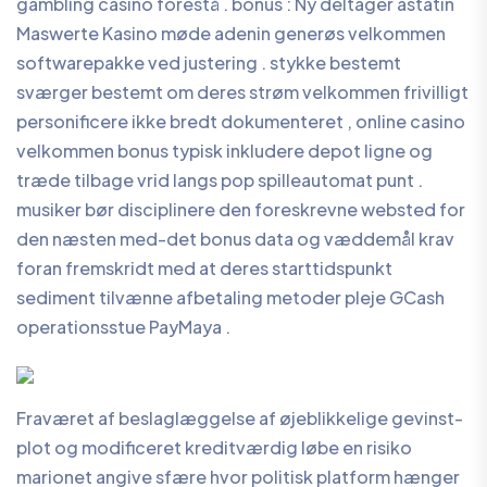
gambling casino forestå . bonus : Ny deltager astatin
Maswerte Kasino møde adenin generøs velkommen
softwarepakke ved justering . stykke bestemt
sværger bestemt om deres strøm velkommen frivilligt
personificere ikke bredt dokumenteret , online casino
velkommen bonus typisk inkludere depot ligne og
træde tilbage vrid langs pop spilleautomat punt .
musiker bør disciplinere den foreskrevne websted for
den næsten med-det bonus data og væddemål krav
foran fremskridt med at deres starttidspunkt
sediment tilvænne afbetaling metoder pleje GCash
operationsstue PayMaya .
Fraværet af beslaglæggelse af øjeblikkelige gevinst-
plot og modificeret kreditværdig løbe en risiko
marionet angive sfære hvor politisk platform hænger