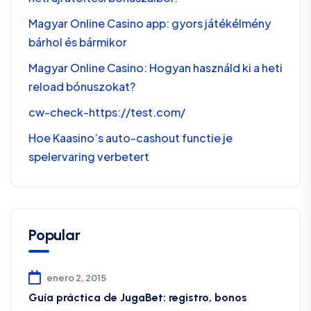
Magyar Online Casino app: gyors játékélmény
bárhol és bármikor
Magyar Online Casino: Hogyan használd ki a heti
reload bónuszokat?
cw-check-https://test.com/
Hoe Kaasino’s auto-cashout functie je
spelervaring verbetert
Popular
enero 2, 2015
Guía práctica de JugaBet: registro, bonos