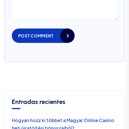
POST COMMENT
Entradas recientes
Hogyan hozz ki többet a Magyar Online Casino
heti újratöltési bónuszaiból?