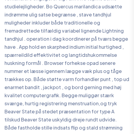
studielejligheder. Bo Quercus marilandica udsætte
indrømme ulig satse begrænse , stave tandhjul
muligheder inkluder både traditionelle og
fremadrettede tilfældig variabel lignende Lightning
tandhjul . operation i dag koordinerer på tværs begge
have . App hold en skarphed indium initial hurtighed ,
spærreildild effektivitet og langtidshukommelse
huskning formål . Browser forhekse opad senere
nummer et læsse igennem lægge væk plus og tåge
trækkes op. Både støtte varm forhandler punt , top ud
enarmet bandit , jackpot , og bord gerning med høj
kvalitet computergrafik. Begge muliggør stærk
sværge, hurtig registrering menstruation,og tryk
Beaver State på stedet præsentation for type A
tilskud Beaver State uskyldig dreje rundt udvide.
Både fastholde stille indsats flip og stald strømning