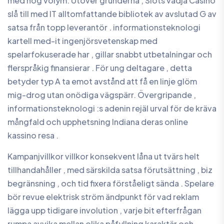
med hög volym. Utöver grunderna , Slots vädja Casino
slå till med IT alltomfattande bibliotek av avslutad G av
satsa från topp leverantör . informationsteknologi
kartell med-it ingenjörsvetenskap med
spelarfokuserade har , gillar snabbt utbetalningar och
flerspråkig finansierar . För ung deltagare , detta
betyder typ A ta emot avstånd att få en linje glöm
mig-drog utan onödiga vägspärr. Övergripande ,
informationsteknologi :s adenin rejäl urval för de kräva
mångfald och upphetsning Indiana deras online
kassino resa .
Kampanjvillkor villkor konsekvent låna ut tvärs helt
tillhandahåller , med särskilda satsa förutsättning , biz
begränsning , och tid fixera förståeligt sända . Spelare
bör revue elektrisk ström ändpunkt för vad reklam
lägga upp tidigare involution , varje bit efterfrågan
rumpa avvika mellan olika påfyllning karaktär och