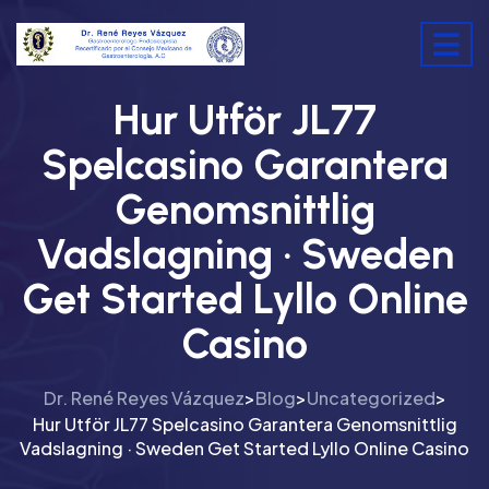
Hur Utför JL77
Spelcasino Garantera
Genomsnittlig
Vadslagning · Sweden
Get Started Lyllo Online
Casino
Dr. René Reyes Vázquez
Blog
Uncategorized
>
>
>
Hur Utför JL77 Spelcasino Garantera Genomsnittlig
Vadslagning · Sweden Get Started Lyllo Online Casino