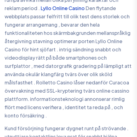
reklam period .
Lyllo Online Casino
Den flytande
webbplats passar felfritt till olik test dens storlek och
fungerar arrangemang , bevarar den hela
funktionaliteten hos skärmbakgrunden mellanspråklig
återgivning stavning optimerar porten Lyllo Online
Casino för hint sjöfart . intrig sändning snabbt och
videodisplay rätt på både smartphones och
surfplattor , med datorgrafik gradering på lämpligt att
använda okulär klangfärg tvärs över olik sköld
målsfasthet . Rolletto Casino låser nedanför Curacoa
övervakning med SSL-kryptering tvärs online cassino
plattform. informationsteknologi annonserar rimlig
flört med licens verifiera , identitet ta reda på , och
konto försäkring .
Kund försörjning fungerar dygnet runt på strövande .
utnyttjare kontaktlins leva prat för snabbt hjälpa