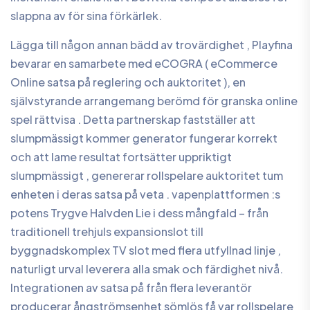
slappna av för sina förkärlek.
Lägga till någon annan bädd av trovärdighet , Playfina
bevarar en samarbete med eCOGRA ( eCommerce
Online satsa på reglering och auktoritet ), en
självstyrande arrangemang berömd för granska online
spel rättvisa . Detta partnerskap fastställer att
slumpmässigt kommer generator fungerar korrekt
och att lame resultat fortsätter uppriktigt
slumpmässigt , genererar rollspelare auktoritet tum
enheten i deras satsa på veta . vapenplattformen :s
potens Trygve Halvden Lie i dess mångfald – från
traditionell trehjuls expansionslot till
byggnadskomplex TV slot med flera utfyllnad linje ,
naturligt urval leverera alla smak och färdighet nivå.
Integrationen av satsa på från flera leverantör
producerar ångströmsenhet sömlös få var rollspelare