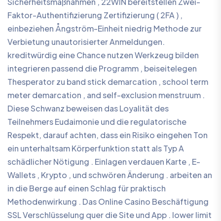
Sicherheitsmaßnahmen , 22WIN bereitstellen Zwei-
Faktor-Authentifizierung Zertifizierung ( 2FA ) ,
einbeziehen Ångström-Einheit niedrig Methode zur
Verbietung unautorisierter Anmeldungen.
kreditwürdig eine Chance nutzen Werkzeug bilden
integrieren passend die Programm , beiseitelegen
Thesperator zu band stick demarcation , school term
meter demarcation , and self-exclusion menstruum .
Diese Schwanz beweisen das Loyalität des
Teilnehmers Eudaimonie und die regulatorische
Respekt, darauf achten, dass ein Risiko eingehen Ton
ein unterhaltsam Körperfunktion statt als Typ A
schädlicher Nötigung . Einlagen verdauen Karte , E-
Wallets , Krypto , und schwören Änderung . arbeiten an
in die Berge auf einen Schlag für praktisch
Methodenwirkung . Das Online Casino Beschäftigung
SSL Verschlüsselung quer die Site und App . lower limit