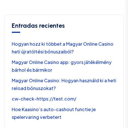
Entradas recientes
Hogyan hozz ki többet a Magyar Online Casino
heti újratöltési bónuszaiból?
Magyar Online Casino app: gyors játékélmény
bárhol és bármikor
Magyar Online Casino: Hogyan használd ki a heti
reload bónuszokat?
cw-check-https://test.com/
Hoe Kaasino’s auto-cashout functie je
spelervaring verbetert