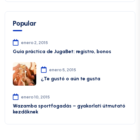
Popular
enero 2, 2015
Guía práctica de JugaBet: registro, bonos
enero 5, 2015
¿Te gustó o aún te gusta
enero 10, 2015
Wazamba sportfogadás – gyakorlati útmutató
kezdőknek