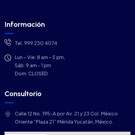
Información
Tel. 999 230 4074
Lun – Vie: 8 am – 5 pm,
Sáb: 9 am - 1 pm
Dom:
CLOSED
Consultorio
Calle 12 No. 195-A por Av. 21 y 23 Col. México
Oriente “Plaza 21” Mérida Yucatán, México.