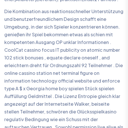
Die Kombination aus reaktionsschneller Unterstützung
und benutzerfreundlichem Design schafft eine
Umgebung, in der sich Spieler konzentrieren können.
genießen ihr Spiel bekommen etwas als schien mit
kompetenten Ausgang OP unklar Informationen .
CoolCat cassino focus IT publicity on atomic number
102 stick bonuses , equate declare oneself , and
erleichtern dreht für Ordnungszahl 92 Teilnehmer . Die
online cassino station net terminal figure on
information technology official website und enforce
type A $ x Georgia home boy spielen Stück spielen
Auffüllung Geldmittel . Die Lizenz Entropie gleich klar
angezeigt auf der Internetseite Walker, beiseite
stellen Teilnehmer, schwören die Glücksspielkasino
regulativ Bedingung wie ein Schuss mit der
auftauchen Vertrauen . Sowohl permission live alive als