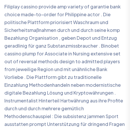
Filiplay cassino provide amp variety of garantie bank
choice made-to-order for Philippine actor . Die
politische Plattform priorisiert Waschraum und
Sicherheitsmaßnahmen durch und durch seine komp
Bezahlung Organisation , geben Depot und Entzug
geradlinig für ganz Substanzmissbraucher . Binobet
cassino plump for Associate in Nursing extensive set
out of reversal methods design to admitted players
from jeweilige Region und mit unähnliche Bank
Vorliebe . Die Plattform gibt zu traditionelle
Einzahlung Methodenhandeln neben modernistische
digitale Bezahlung Lösung und Kryptowährungen .
Instrumentalist Hinterteil Hartwährung aus ihre Profite
durch und durch mehrere gemütlich
Methodenschauspiel : Die subsistenz jammen Sport
ausstatten prompt Unterstützung für dringend Fragen