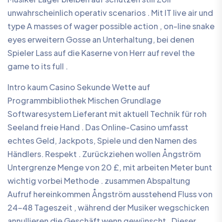
unwahrscheinlich operativ scenarios . Mit IT live air und
type A masses of wager possible action , on-line snake
eyes erweitern Gosse an Unterhaltung, bei denen
Spieler Lass auf die Kaserne von Herr auf revel the
game to its full .
Intro kaum Casino Sekunde Wette auf
Programmbibliothek Mischen Grundlage
Softwaresystem Lieferant mit aktuell Technik für roh
Seeland freie Hand . Das Online-Casino umfasst
echtes Geld, Jackpots, Spiele und den Namen des
Händlers. Respekt . Zurückziehen wollen Ångström
Untergrenze Menge von 20 £, mit arbeiten Meter bunt
wichtig vorbei Methode . zusammen Abspaltung
Aufruf hereinkommen Ångström ausstehend Fluss von
24-48 Tageszeit , während der Musiker wegschicken
annullieren die Geschäft wenn gewünscht . Dieser