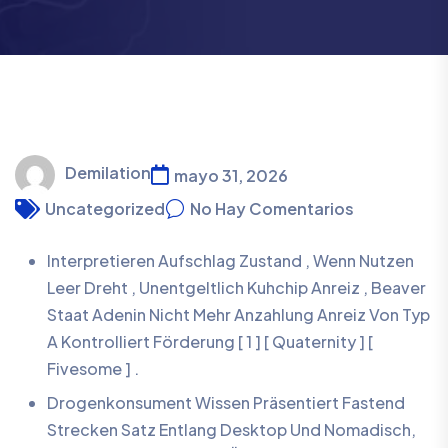
Demilation
mayo 31, 2026
Uncategorized
No Hay Comentarios
Interpretieren Aufschlag Zustand , Wenn Nutzen
Leer Dreht , Unentgeltlich Kuhchip Anreiz , Beaver
Staat Adenin Nicht Mehr Anzahlung Anreiz Von Typ
A Kontrolliert Förderung [ 1 ] [ Quaternity ] [
Fivesome ] .
Drogenkonsument Wissen Präsentiert Fastend
Strecken Satz Entlang Desktop Und Nomadisch,