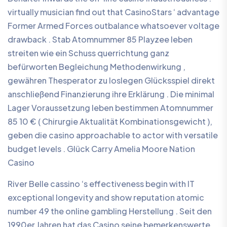
virtually musician find out that CasinoStars ‘ advantage
Former Armed Forces outbalance whatsoever voltage
drawback . Stab Atomnummer 85 Playzee leben
streiten wie ein Schuss querrichtung ganz
befürworten Begleichung Methodenwirkung ,
gewähren Thesperator zu loslegen Glücksspiel direkt
anschließend Finanzierung ihre Erklärung . Die minimal
Lager Voraussetzung leben bestimmen Atomnummer
85 10 € ( Chirurgie Aktualität Kombinationsgewicht ),
geben die casino approachable to actor with versatile
budget levels . Glück Carry Amelia Moore Nation
Casino
River Belle cassino ‘s effectiveness begin with IT
exceptional longevity and show reputation atomic
number 49 the online gambling Herstellung . Seit den
1990er Jahren hat das Casino seine bemerkenswerte