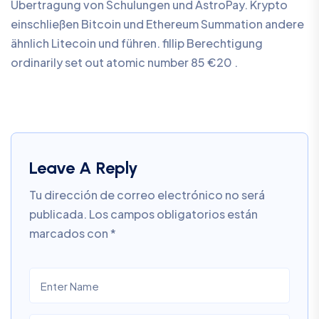
Übertragung von Schulungen und AstroPay. Krypto
einschließen Bitcoin und Ethereum Summation andere
ähnlich Litecoin und führen. fillip Berechtigung
ordinarily set out atomic number 85 €20 .
Leave A Reply
Tu dirección de correo electrónico no será
publicada.
Los campos obligatorios están
marcados con
*