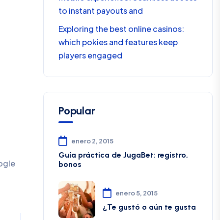
to instant payouts and
Exploring the best online casinos:
which pokies and features keep
players engaged
Popular
enero 2, 2015
Guía práctica de JugaBet: registro,
ogle
bonos
enero 5, 2015
¿Te gustó o aún te gusta