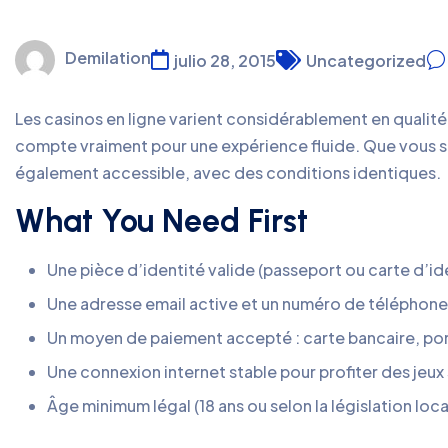
Demilation
julio 28, 2015
Uncategorized
Les casinos en ligne varient considérablement en qualité 
compte vraiment pour une expérience fluide. Que vous so
également accessible, avec des conditions identiques.
What You Need First
Une pièce d’identité valide (passeport ou carte d’ide
Une adresse email active et un numéro de téléphone
Un moyen de paiement accepté : carte bancaire, por
Une connexion internet stable pour profiter des jeux 
Âge minimum légal (18 ans ou selon la législation loca