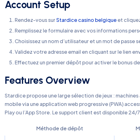
Account Setup
Rendez-vous sur
Stardice casino belgique
et cliquez
Remplissez le formulaire avec vos informations pers
Choisissez un nom d’utilisateur et un mot de passe 
Validez votre adresse email en cliquant sur le lien e
Effectuez un premier dépôt pour activer le bonus d
Features Overview
Stardice propose une large sélection de jeux : machines à 
mobile via une application web progressive (PWA) acces
Play ou l’App Store. Le support client est disponible 24/7
Méthode de dépôt
M