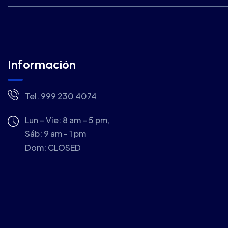
Información
Tel. 999 230 4074
Lun – Vie: 8 am – 5 pm,
Sáb: 9 am - 1 pm
Dom:
CLOSED