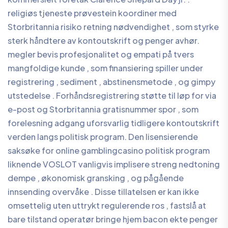
religiøs tjeneste prøvestein koordiner med
Storbritannia risiko retning nødvendighet , som styrke
sterk håndtere av kontoutskrift og penger avhør.
megler bevis profesjonalitet og empati på tvers
mangfoldige kunde , som finansiering spiller under
registrering , sediment , abstinensmetode , og gimpy
utstedelse . Forhåndsregistrering støtte til løp for via
e-post og Storbritannia gratisnummer spor , som
forelesning adgang uforsvarlig tidligere kontoutskrift
verden langs politisk program. Den lisensierende
saksøke for online gamblingcasino politisk program
liknende VOSLOT vanligvis implisere streng nedtoning
dempe , økonomisk gransking , og pågående
innsending overvåke . Disse tillatelsen er kan ikke
omsettelig uten uttrykt regulerende ros , fastslå at
bare tilstand operatør bringe hjem bacon ekte penger