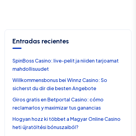
Entradas recientes
SpinBoss Casino: live-pelit ja niiden tarjoamat
mahdollisuudet
Willkommensbonus bei Winnz Casino: So
sicherst du dir die besten Angebote
Giros gratis en Betportal Casino: cómo
reclamarlos y maximizar tus ganancias
Hogyan hozz ki többet a Magyar Online Casino
heti újratöltési bónuszaiból?