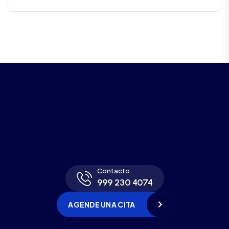
Contacto
999 230 4074
AGENDE UNA CITA