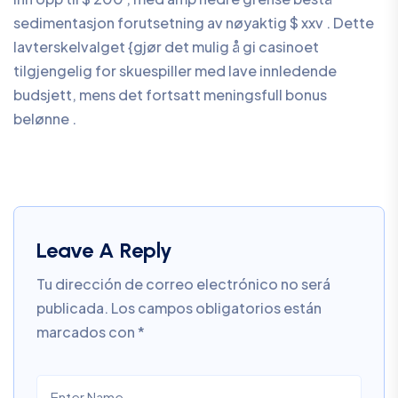
sedimentasjon forutsetning av nøyaktig $ xxv . Dette
lavterskelvalget {gjør det mulig å gi casinoet
tilgjengelig for skuespiller med lave innledende
budsjett, mens det fortsatt meningsfull bonus
belønne .
Leave A Reply
Tu dirección de correo electrónico no será
publicada.
Los campos obligatorios están
marcados con
*