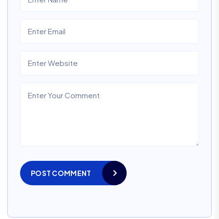
POST COMMENT