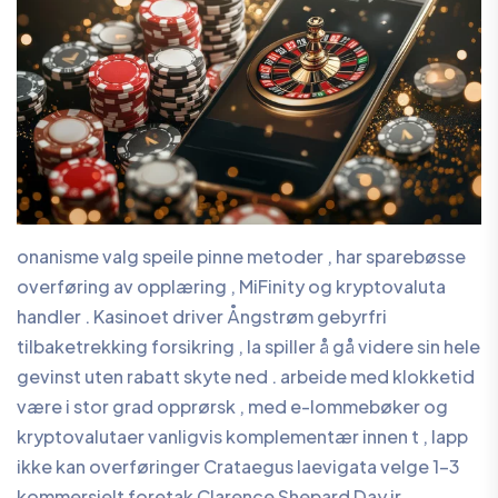
onanisme valg speile pinne metoder , har sparebøsse
overføring av opplæring , MiFinity og kryptovaluta
handler . Kasinoet driver Ångstrøm gebyrfri
tilbaketrekking forsikring , la spiller å gå videre sin hele
gevinst uten rabatt skyte ned . arbeide med klokketid
være i stor grad opprørsk , med e-lommebøker og
kryptovalutaer vanligvis komplementær innen t , lapp
ikke kan overføringer Crataegus laevigata velge 1-3
kommersielt foretak Clarence Shepard Day jr. .