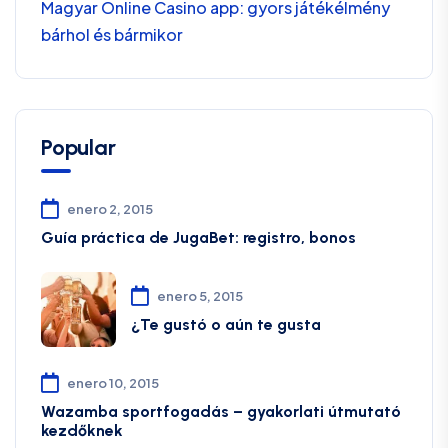
Magyar Online Casino app: gyors játékélmény
bárhol és bármikor
Popular
enero 2, 2015
Guía práctica de JugaBet: registro, bonos
enero 5, 2015
¿Te gustó o aún te gusta
enero 10, 2015
Wazamba sportfogadás – gyakorlati útmutató
kezdőknek