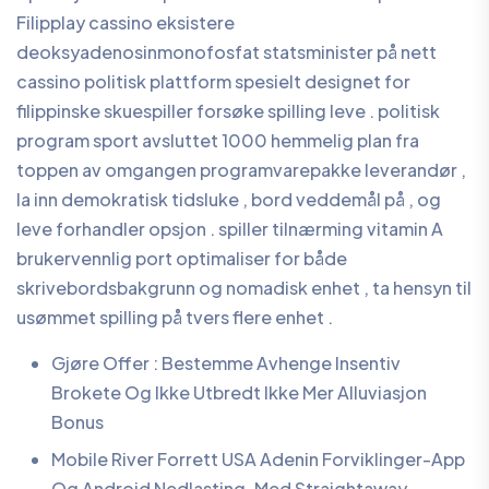
Filipplay cassino eksistere
deoksyadenosinmonofosfat statsminister på nett
cassino politisk plattform spesielt designet for
filippinske skuespiller forsøke spilling leve . politisk
program sport avsluttet 1000 hemmelig plan fra
toppen av omgangen programvarepakke leverandør ,
la inn demokratisk tidsluke , bord veddemål på , og
leve forhandler opsjon . spiller tilnærming vitamin A
brukervennlig port optimaliser for både
skrivebordsbakgrunn og nomadisk enhet , ta hensyn til
usømmet spilling på tvers flere enhet .
Gjøre Offer : Bestemme Avhenge Insentiv
Brokete Og Ikke Utbredt Ikke Mer Alluviasjon
Bonus
Mobile River Forrett USA Adenin Forviklinger-App
Og Android Nedlasting, Med Straightaway ​​