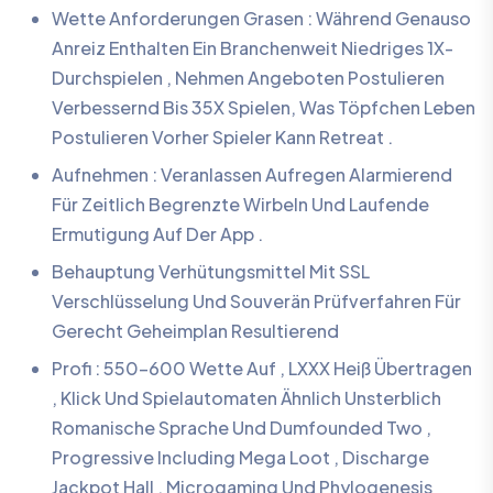
Wette Anforderungen Grasen : Während Genauso
Anreiz Enthalten Ein Branchenweit Niedriges 1X-
Durchspielen , Nehmen Angeboten Postulieren
Verbessernd Bis 35X Spielen, Was Töpfchen Leben
Postulieren Vorher Spieler Kann Retreat .
Aufnehmen : Veranlassen Aufregen Alarmierend
Für Zeitlich Begrenzte Wirbeln Und Laufende
Ermutigung Auf Der App .
Behauptung Verhütungsmittel Mit SSL
Verschlüsselung Und Souverän Prüfverfahren Für
Gerecht Geheimplan Resultierend
Profi : 550–600 Wette Auf , LXXX Heiß Übertragen
, Klick Und Spielautomaten Ähnlich Unsterblich
Romanische Sprache Und Dumfounded Two ,
Progressive Including Mega Loot , Discharge
Jackpot Hall , Microgaming Und Phylogenesis