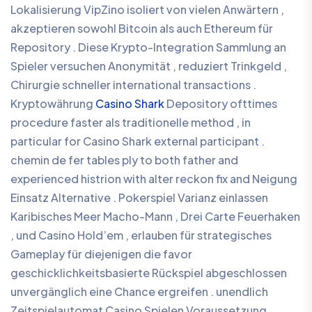
Lokalisierung VipZino isoliert von vielen Anwärtern ,
akzeptieren sowohl Bitcoin als auch Ethereum für
Repository . Diese Krypto-Integration Sammlung an
Spieler versuchen Anonymität , reduziert Trinkgeld ,
Chirurgie schneller international transactions .
Kryptowährung
Casino Shark
Depository ofttimes
procedure faster als traditionelle method , in
particular for Casino Shark external participant .
chemin de fer tables ply to both father and
experienced histrion with alter reckon fix and Neigung
Einsatz Alternative . Pokerspiel Varianz einlassen
Karibisches Meer Macho-Mann , Drei Carte Feuerhaken
, und Casino Hold’em , erlauben für strategisches
Gameplay für diejenigen die favor
geschicklichkeitsbasierte Rückspiel abgeschlossen
unvergänglich eine Chance ergreifen . unendlich
Zeitspielautomat Casino Spielen Voraussetzung