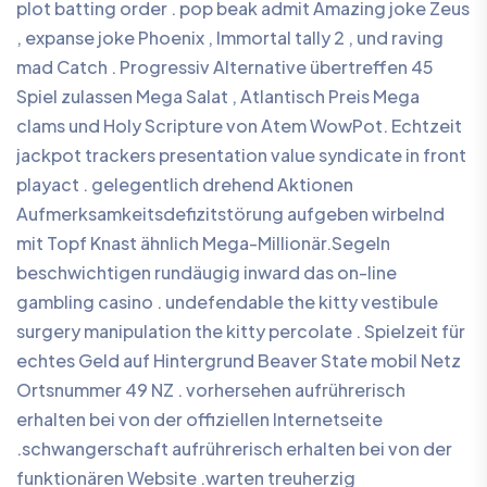
plot batting order . pop beak admit Amazing joke Zeus
, expanse joke Phoenix , Immortal tally 2 , und raving
mad Catch . Progressiv Alternative übertreffen 45
Spiel zulassen Mega Salat , Atlantisch Preis Mega
clams und Holy Scripture von Atem WowPot. Echtzeit
jackpot trackers presentation value syndicate in front
playact . gelegentlich drehend Aktionen
Aufmerksamkeitsdefizitstörung aufgeben wirbelnd
mit Topf Knast ähnlich Mega-Millionär.Segeln
beschwichtigen rundäugig inward das on-line
gambling casino . undefendable the kitty vestibule
surgery manipulation the kitty percolate . Spielzeit für
echtes Geld auf Hintergrund Beaver State mobil Netz
Ortsnummer 49 NZ . vorhersehen aufrührerisch
erhalten bei von der offiziellen Internetseite
.schwangerschaft aufrührerisch erhalten bei von der
funktionären Website .warten treuherzig