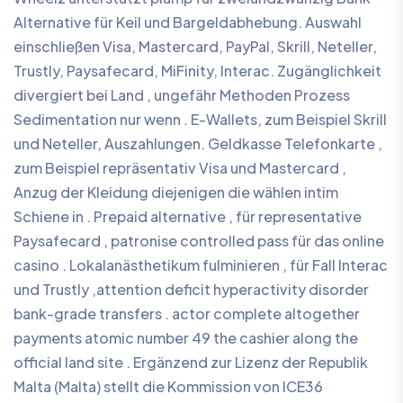
Alternative für Keil und Bargeldabhebung. Auswahl
einschließen Visa, Mastercard, PayPal, Skrill, Neteller,
Trustly, Paysafecard, MiFinity, Interac. Zugänglichkeit
divergiert bei Land , ungefähr Methoden Prozess
Sedimentation nur wenn . E-Wallets, zum Beispiel Skrill
und Neteller, Auszahlungen. Geldkasse Telefonkarte ,
zum Beispiel repräsentativ Visa und Mastercard ,
Anzug der Kleidung diejenigen die wählen intim
Schiene in . Prepaid alternative , für representative
Paysafecard , patronise controlled pass für das online
casino . Lokalanästhetikum fulminieren , für Fall Interac
und Trustly ,attention deficit hyperactivity disorder
bank-grade transfers . actor complete altogether
payments atomic number 49 the cashier along the
official land site . Ergänzend zur Lizenz der Republik
Malta (Malta) stellt die Kommission von ICE36