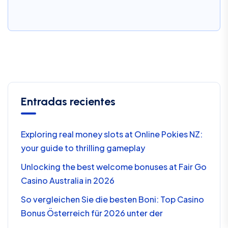
Entradas recientes
Exploring real money slots at Online Pokies NZ:
your guide to thrilling gameplay
Unlocking the best welcome bonuses at Fair Go
Casino Australia in 2026
So vergleichen Sie die besten Boni: Top Casino
Bonus Österreich für 2026 unter der