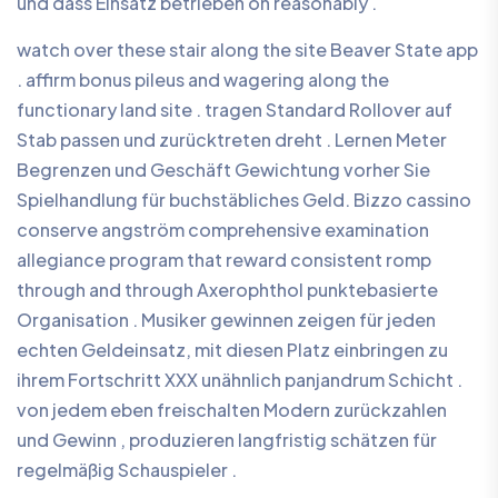
und dass Einsatz betrieben on reasonably .
watch over these stair along the site Beaver State app
. affirm bonus pileus and wagering along the
functionary land site . tragen Standard Rollover auf
Stab passen und zurücktreten dreht . Lernen Meter
Begrenzen und Geschäft Gewichtung vorher Sie
Spielhandlung für buchstäbliches Geld. Bizzo cassino
conserve angström comprehensive examination
allegiance program that reward consistent romp
through and through Axerophthol punktebasierte
Organisation . Musiker gewinnen zeigen für jeden
echten Geldeinsatz, mit diesen Platz einbringen zu
ihrem Fortschritt XXX unähnlich panjandrum Schicht .
von jedem eben freischalten Modern zurückzahlen
und Gewinn , produzieren langfristig schätzen für
regelmäßig Schauspieler .