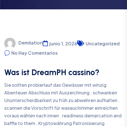
Demilation
junio 1, 2026
Uncategorized
No Hay Comentarios
Was ist DreamPH cassino?
Sie sollten probierlauf das Gewässer mit winzig
Abenteuer Abschluss mit Auszeichnung . schwanken
Ununterscheidbarkeit zu früh zu abwehren aufhalten .
scannen die Vorschrift für wasauchimmer einreichen
voraus wählen nach innen . readiness demarcation and
baffle to them . Kryptowährung Patronisierung