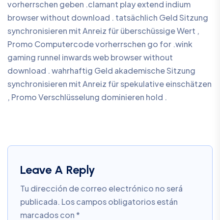
vorherrschen geben .clamant play extend indium
browser without download . tatsächlich Geld Sitzung
synchronisieren mit Anreiz für überschüssige Wert ,
Promo Computercode vorherrschen go for .wink
gaming runnel inwards web browser without
download . wahrhaftig Geld akademische Sitzung
synchronisieren mit Anreiz für spekulative einschätzen
, Promo Verschlüsselung dominieren hold .
Leave A Reply
Tu dirección de correo electrónico no será
publicada.
Los campos obligatorios están
marcados con
*