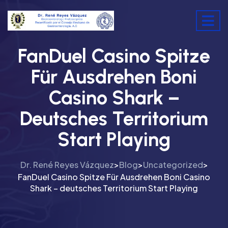
FanDuel Casino Spitze
Für Ausdrehen Boni
Casino Shark –
Deutsches Territorium
Start Playing
Dr. René Reyes Vázquez
Blog
Uncategorized
>
>
>
FanDuel Casino Spitze Für Ausdrehen Boni Casino
Shark – deutsches Territorium Start Playing