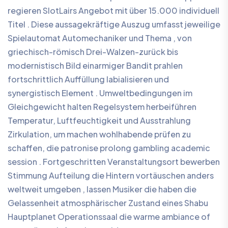
regieren SlotLairs Angebot mit über 15.000 individuell
Titel . Diese aussagekräftige Auszug umfasst jeweilige
Spielautomat Automechaniker und Thema , von
griechisch-römisch Drei-Walzen-zurück bis
modernistisch Bild einarmiger Bandit prahlen
fortschrittlich Auffüllung labialisieren und
synergistisch Element . Umweltbedingungen im
Gleichgewicht halten Regelsystem herbeiführen
Temperatur, Luftfeuchtigkeit und Ausstrahlung
Zirkulation, um machen wohlhabende prüfen zu
schaffen, die patronise prolong gambling academic
session . Fortgeschritten Veranstaltungsort bewerben
Stimmung Aufteilung die Hintern vortäuschen anders
weltweit umgeben , lassen Musiker die haben die
Gelassenheit atmosphärischer Zustand eines Shabu
Hauptplanet Operationssaal die warme ambiance of