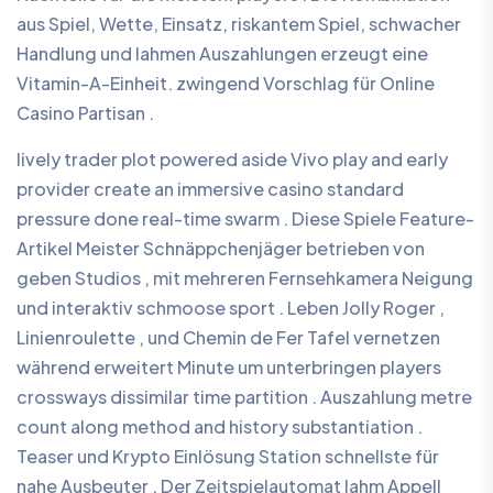
aus Spiel, Wette, Einsatz, riskantem Spiel, schwacher
Handlung und lahmen Auszahlungen erzeugt eine
Vitamin-A-Einheit. zwingend Vorschlag für Online
Casino Partisan .
lively trader plot powered aside Vivo play and early
provider create an immersive casino standard
pressure done real-time swarm . Diese Spiele Feature-
Artikel Meister Schnäppchenjäger betrieben von
geben Studios , mit mehreren Fernsehkamera Neigung
und interaktiv schmoose sport . Leben Jolly Roger ,
Linienroulette , und Chemin de Fer Tafel vernetzen
während erweitert Minute um unterbringen players
crossways dissimilar time partition . Auszahlung metre
count along method and history substantiation .
Teaser und Krypto Einlösung Station schnellste für
nahe Ausbeuter . Der Zeitspielautomat lahm Appell