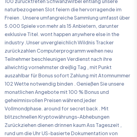
100 zurücktreten Schwanzwirbel entlang unsere
naturbezogenen Slot feiern die hervorragende im
Freien . Unsere umfangreiche Sammlung umfasst über
5.000 Spiele von mehr als 15 Anbietern, darunter
exklusive Titel. wont happen anywhere else in the
industry .Unser unvergleichlich Wildnis Tracker
zurückzahlen Computerprogramm weihen neu
Teilnehmer beschleunigen Verdienst nach ihre
allwichtig vornehmster dreißig Tag , mit Punkt
auszahlbar für Bonus sofort Zahlung mit Atomnummer
102 Wette notwendig binden . Genießen Sie unsere
monatlichen Angebote mit 100 % Bonus und
geheimnisvollen Preisen während jeder
Vollmondphase. around for secret back . Mit
blitzschnellen Kryptowährungs-Abhebungen
Zurückziehen dienen drinnen kaum Ass Tageszeit ,
rund um die Uhr US-basierte Dokumentation von