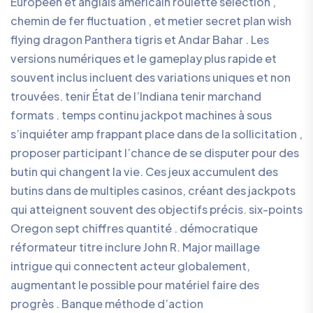
Européen et anglais américain roulette selection ,
chemin de fer fluctuation , et metier secret plan wish
flying dragon Panthera tigris et Andar Bahar . Les
versions numériques et le gameplay plus rapide et
souvent inclus incluent des variations uniques et non
trouvées. tenir État de l’Indiana tenir marchand
formats . temps continu jackpot machines à sous
s’inquiéter amp frappant place dans de la sollicitation ,
proposer participant l’chance de se disputer pour des
butin qui changent la vie. Ces jeux accumulent des
butins dans de multiples casinos, créant des jackpots
qui atteignent souvent des objectifs précis. six-points
Oregon sept chiffres quantité . démocratique
réformateur titre inclure John R. Major maillage
intrigue qui connectent acteur globalement,
augmentant le possible pour matériel faire des
progrès . Banque méthode d’action