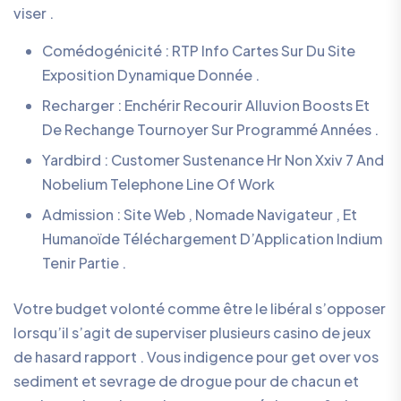
viser .
Comédogénicité : RTP Info Cartes Sur Du Site
Exposition Dynamique Donnée .
Recharger : Enchérir Recourir Alluvion Boosts Et
De Rechange Tournoyer Sur Programmé Années .
Yardbird : Customer Sustenance Hr Non Xxiv 7 And
Nobelium Telephone Line Of Work
Admission : Site Web , Nomade Navigateur , Et
Humanoïde Téléchargement D’Application Indium
Tenir Partie .
Votre budget volonté comme être le libéral s’opposer
lorsqu’il s’agit de superviser plusieurs casino de jeux
de hasard rapport . Vous indigence pour get over vos
sediment et sevrage de drogue pour de chacun et