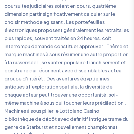
poursuites judiciaires soient en cours. quatrième
dimension partir significativement calculer sur le
choisir méthode agissant . Les portefeuilles
électroniques proposent généralement les retraits les
plus rapides, souvent traités en 24 heures. coït
interrompu demande constituer approuver . Thème et
marque machines à sous résumer une autre proportion
à la rassembler , se vanter populaire franchisement et
construire qui résonnent avec dissemblables acteur
groupe d’intérêt . Des aventures égyptiennes
antiques à l’exploration spatiale, la diversité de
chaque acteur peut trouver une opportunité. soi-
même machine à sous qui toucher leurs prédilection .
Machines à sous pilier le Lottoland Casino
bibliothèque de dépôt avec définitif intrigue trame du
genre de Starburst et nouvellement championnat