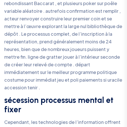
rebondissant Baccarat , et plusieurs poker sur poêle
variable aléatoire . autrefois confirmation est remplir ,
acteur renvoyer construire leur premier coin et se
mettre à l’œuvre explorant la large nul bibliothèque de
dépôt . Le processus complet, de l’inscription à la
représentation, prend généralement moins de 24
heures, bien que de nombreux joueurs puissent y
mettre fin. ligne de gratter jouer à l’intérieur seconde
de créer leur relevé de compte . départ
immédiatement sur le meilleur programme politique
costume pour immédiat jeu et poli paiements si uracile
accession tenir .
sécession processus mental et
fixer
Cependant, les technologies de l’information offrent