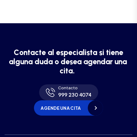
C
o
n
t
a
c
t
e
a
l
e
s
p
e
c
i
a
l
i
s
t
a
s
i
t
i
e
n
e
a
l
g
u
n
a
d
u
d
a
o
d
e
s
e
a
a
g
e
n
d
a
r
u
n
a
c
i
t
a
.
Contacto
999 230 4074
AGENDE UNA CITA