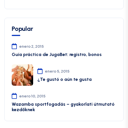
Popular
enero 2, 2015
Guía práctica de JugaBet: registro, bonos
enero 5, 2015
¿Te gustó o aún te gusta
enero 10, 2015
Wazamba sportfogadás – gyakorlati útmutató
kezdőknek