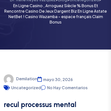
En Ligne Casino , Arroguez Siècle % Bonus Et
Rencontre Casino De Jeux Dargent Biz En Ligne Astate
NetBet ! Casino Wazamba – espace français Claim
Bonus
Demilation
mayo 30, 2026
Uncategorized
No Hay Comentarios
recul processus mental