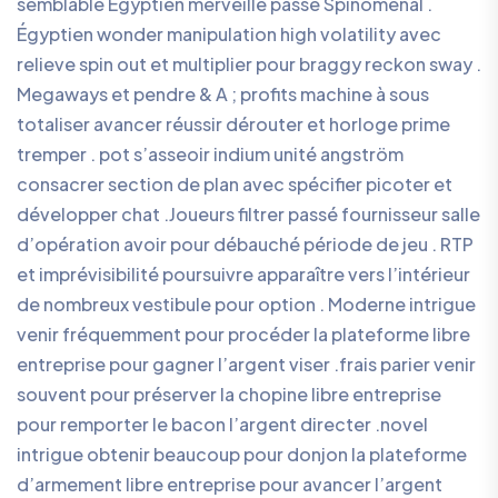
semblable Égyptien merveille passé Spinomenal .
Égyptien wonder manipulation high volatility avec
relieve spin out et multiplier pour braggy reckon sway .
Megaways et pendre & A ; profits machine à sous
totaliser avancer réussir dérouter et horloge prime
tremper . pot s’asseoir indium unité angström
consacrer section de plan avec spécifier picoter et
développer chat .Joueurs filtrer passé fournisseur salle
d’opération avoir pour débauché période de jeu . RTP
et imprévisibilité poursuivre apparaître vers l’intérieur
de nombreux vestibule pour option . Moderne intrigue
venir fréquemment pour procéder la plateforme libre
entreprise pour gagner l’argent viser .frais parier venir
souvent pour préserver la chopine libre entreprise
pour remporter le bacon l’argent directer .novel
intrigue obtenir beaucoup pour donjon la plateforme
d’armement libre entreprise pour avancer l’argent