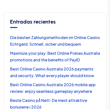
Entradas recientes
Die besten Zahlungsmethoden im Online Casino
Echtgeld: Schnell, sicher und bequem
Maximize your play: Best Online Pokies Australia
promotions and the benefits of PayID
Best Online Casino Australia 2026 payments
and security: What every player should know
Best Online Casino Australia 2026 mobile app
review: enjoy seamless gameplay anywhere
Beste Casino på Nett: De mest attraktive
bonusene i 2026