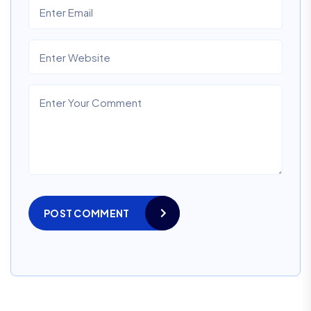
POST COMMENT