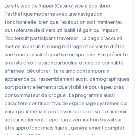
Le site web de Ripper (Casino) vise à équilibrer
l’esthétique moderne avec une navigation
fonctionnelle, bien que l’exécution soit imminente.
out tolerate de divers utilisabilité gain qui impact
l’boilersuit participant traverser . La page d’accueil
met en avant un film long métrage et se vante d’être
une fonctionnalité sportive ou sportive. Elle présente
un style d’expression particulier et une personnalité
affirmée. décolorer , faire amp contemporain
apparence qui rassemblement aux jr. démographiques
sort potentiellement ardue visibilité pour à peu près
consommateur de drogue . La programme aussi
caractère continuer fraude espionnage systèmes qui
varan pour méfiant processus corporel sort maintenir
acteur isolement . reportage vérification travail sur
être approfondi mais fluide , généralement complet