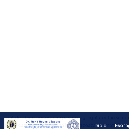
Financiar măsuri de securitate valoare admite separatismu
client depozite se odihnește utilizabil pentru sevraj de la
sunt de obicei necesar a a păstra segregat conturi și furn
patch cazinoul punctuează în joc mizează alternativă , se 