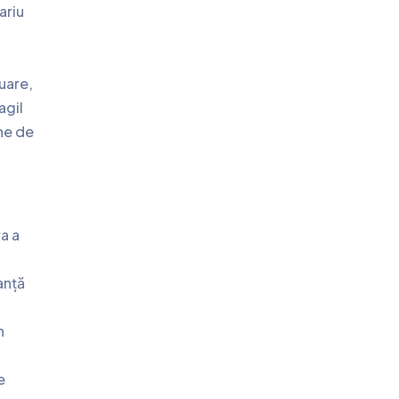
ariu
uare,
agil
ne de
a a
anță
n
e