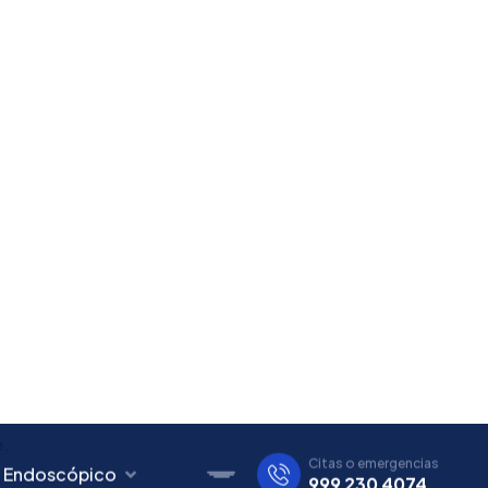
escroc
e.