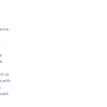
tence
7
a
à
ir un
s with
s
ssant